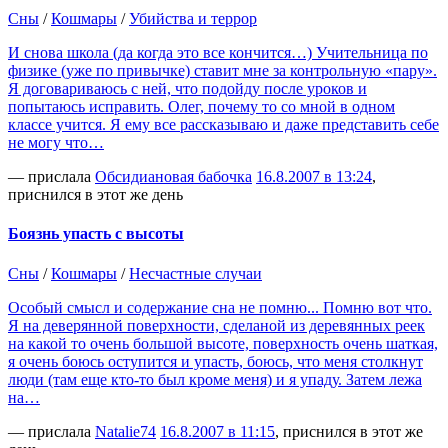
Сны
/
Кошмары
/
Убийства и террор
И снова школа (да когда это все кончится…) Учительница по
физике (уже по привычке) ставит мне за контрольную «пару».
Я договариваюсь с ней, что подойду после уроков и
попытаюсь исправить. Олег, почему то со мной в одном
классе учится. Я ему все рассказываю и даже представить себе
не могу что…
— прислала
Обсидиановая бабочка
16.8.2007 в 13:24
,
приснился в этот же день
Боязнь упасть с высоты
Сны
/
Кошмары
/
Несчастные случаи
Особый смысл и содержание сна не помню... Помню вот что.
Я на деверянной поверхности, сделаной из деревянных реек
на какой то очень большой высоте, поверхность очень шаткая,
я очень боюсь оступится и упасть, боюсь, что меня столкнут
люди (там еще кто-то был кроме меня) и я упаду. Затем лежа
на…
— прислала
Natalie74
16.8.2007 в 11:15
, приснился в этот же