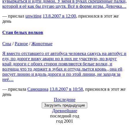
кувыркаться и идти домой. У меня в руках скрещенные палки,
которой я её как бы пугаю шутя. Всё в форме игры. Девочка…
— прислал
unwiting
13.8.2007 в 12:00
, приснился в этот же
день
Стаи белых волков
Сны
/
Разное
/
Животные
Я вместо отставшего от автобуса человека сажусь на автобус и
еду, по дороге вижу авари но в них не участвую, но вдруг
край дороги с обоих сторон появляются белые волки, и
волчица что то держит в зубах и оттуда льется кровь , она ей
рисует линию и вдоль дороги и по этой линии, не заходя за
неё…
— прислала
Самошина
13.8.2007 в 10:58
, приснился в этот же
день
Последние
Загрузить
предыдущие
Древнейшие
последний
год
год 2001