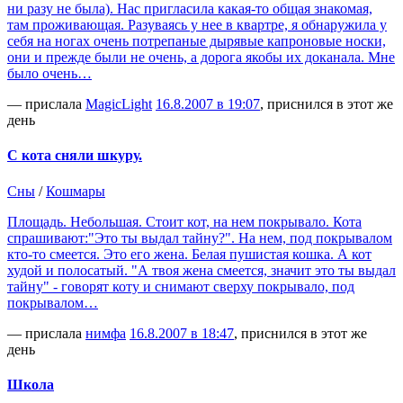
ни разу не была). Нас пригласила какая-то общая знакомая,
там проживающая. Разуваясь у нее в квартре, я обнаружила у
себя на ногах очень потрепаные дырявые капроновые носки,
они и прежде были не очень, а дорога якобы их доканала. Мне
было очень…
— прислала
MagicLight
16.8.2007 в 19:07
, приснился в этот же
день
С кота сняли шкуру.
Сны
/
Кошмары
Площадь. Небольшая. Стоит кот, на нем покрывало. Кота
спрашивают:"Это ты выдал тайну?". На нем, под покрывалом
кто-то смеется. Это его жена. Белая пушистая кошка. А кот
худой и полосатый. "А твоя жена смеется, значит это ты выдал
тайну" - говорят коту и снимают сверху покрывало, под
покрывалом…
— прислала
нимфа
16.8.2007 в 18:47
, приснился в этот же
день
Школа