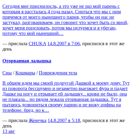
Сегодня мне приснилосль, а это уже не раз мой парень с
которым я рассталась 4 года назад. Сниться что мы с ним
прячемся от моего нынешнего парня, чтобы он нас не
застукал, разговариваем, он говорит что хочет быть со мной,
хочет меня поцеловать, потом мы целуемся и я убегаю,
потому что мой нынешний…
— прислала
CHUKA
14.8.2007 в 7:06
, приснился в этот же
день
Оторванная ладышка
Сны
/
Кошмары
/
Повреждения тела
В общем идем мы смоей подругой Дашкой к моему дому. Тут
из поворота бессшумно и незаметно выезжает фура и падает
Дашке на ногу и отрывает ей ладышку... крови не было, она
не плакала... но рядом лежала оторванная ладышка. Тут я
пытаюсь дозвониться своему парню и не вижу цифры на
телефоне. бред, но к…
— прислала
Женечка
14.8.2007 в 5:18
, приснился в этот же
день
13 авг