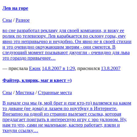
Лев на горе
Сны
/
Разное
во сне разработал рекламу для своей компании, и вижу ее
ролик по телевизору. Лев карабкается по склону горы, ему
явно это непривычно и неудобно. Он явно не в своей стихии
и это очевидно окружающим зверям - они смеются. В
следующий момент поазывают джунгли - очевидно для льва
это гораздо привычнее…
— прислала
Ежик
14.8.2007 в 1:29
, приснился
13.8.2007
Файтер, клирик, маг и квест =)
Сны
/
Мистика
/
Странные места
В начале сна мы (я, мой брат и еще кто-то) валяемся на каком
то диване (не дома) и лазаем по ноутбуку в Интернете.
Внезапно на одной из страниц вылезает ссылка, которая
предлагает поиграть в интересную игру с эро уклоном. Ну,
нам то что, сами не маленькие, каспер работает, взяли и
ткнули ссылку…