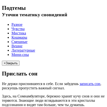
Подтемы
Уточни
тематику сновидений
Разное
Чувства
Мистика
Кошмары
Смешные
Вещие
Литературные
Мини-сны
×
Закрыть
Прислать сон
Не
держи
приснившееся в себе. Если
забудешь
записать сон
,
рискуешь
пропустить важный сигнал.
Здесь, на Сомнамбуляторе, бережно хранят
кучу снов
и они не
теряются. Знающие люди вглядываются в эти кристаллы
подсознания и видят там больше, чем
ты
думаешь
.