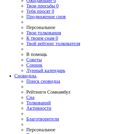
Ожидающие
0
Твои
просьбы
0
Тебя
просят
0
Продвижение снов
Персональное
Твои
толкования
К
твоим
снам
0
Твой
рейтинг толкователя
В помощь
Советы
Сонник
Лунный календарь
Сновидцы,
Поиск сновидца
Рейтинги Сомнамбул
Сна
Толкований
Активности
Благотворители
Персональное