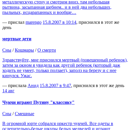
металлическую стену и смотрим вниз. там небольшая
рытвина, засыпанная щебнем.. и в ней два небольших,
пыльных, исцарапанных и вообще…
— прислал
marengo
15.8.2007 в 10:14
, приснился в этот же
день
мертвые дети
Сны
/
Кошмары
/
О смерти
Здравствуйте, мне приснился мертвый (повешенный ребенок),
затем за окном я увидела как другой ребенок (который даж
ходить не умеет, только ползает), заполз на березу и с нее
кинулся. Ужас.
— прислала
Анид
15.8.2007 в 9:47
, приснился в этот же день
14 авг
Чукчи играют Путину "классику"
Сны
/
Смешные
В огромной юрте собрался оркестр чукчей. Все одеты в
ослепительно-белые шкуры белых медведей и играют