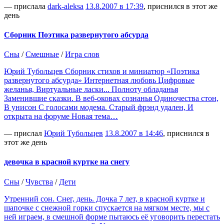
— прислала
dark-aleksa
13.8.2007 в 17:39
, приснился в этот же
день
Сборник Поэтика развернутого абсурда
Сны
/
Смешные
/
Игра слов
Юрий Тубольцев Сборник стихов и миниатюр «Поэтика
развернутого абсурда» Интернетная любовь Цифровые
желанья, Виртуальные ласки... Полноту обладанья
Заменившие сказки. В веб-оковах сознанья Одиночества стон,
В унисон С голосами модема. Старый фрэнд удален, И
открыта на форуме Новая тема…
— прислал
Юрий Тубольцев
13.8.2007 в 14:46
, приснился в
этот же день
девочка в красной куртке на снегу
Сны
/
Чувства
/
Дети
Утренний сон. Снег, день. Дочка 7 лет, в красной куртке и
шапочке с снежной горки спускается на мягком месте, мы с
ней играем, в смешной форме пытаюсь её уговорить перестать