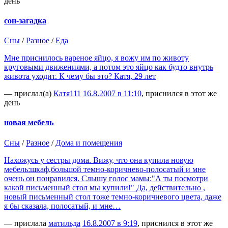
день
сон-загадка
Сны
/
Разное
/
Еда
Мне приснилось вареное яйцо, я вожу им по животу
круговыми движениями, а потом это яйцо как будто внутрь
живота уходит. К чему бы это? Катя, 29 лет
— прислал(а)
Катя111
16.8.2007 в 11:10
, приснился в этот же
день
новая мебель
Сны
/
Разное
/
Дома и помещения
Нахожусь у сестры дома. Вижу, что она купила новую
мебель:шкаф,большой темно-коричнево-полосатый и мне
очень он понравился. Слышу голос мамы:"А ты посмотри
какой письменный стол мы купили!" Да, действительно ,
новый письменный стол тоже темно-коричневого цвета, даже
я бы сказала, полосатый, и мне…
— прислала
матильда
16.8.2007 в 9:19
, приснился в этот же