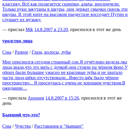
классику. Всё как полагается: скрипки, альты, виолончели.
Только руки закутаны в шкуры, они держат смычки сквозь эти
шкуры. В этой юрте на высоком пьедестале восседает Путин и
слушает их музыку.
— прислал
Mik
14.8.2007 в 23:20
, приснился в этот же день
уродство лица
Сны
/
Разное
/
Глаза, волосы, зубы
Мне приснился сегодня странный сон.Я отчётливо видела,два
лица,знала,что это мать с дочкой,они стояли на чёрном фоне.У
обоих были большие ужасно не красивые зубы,и не хватало
части лица,щёки отсутствовали...Вместо щёк было чёрное
пространство... Я проснулась,с очень не хорошим чувством.В
ожидании…
— прислала
Аноним
14.8.2007 в 15:26
, приснился в этот же
день
Бывший что-это?
Сны
/
Чувства
/
Расставания и "бывшие"