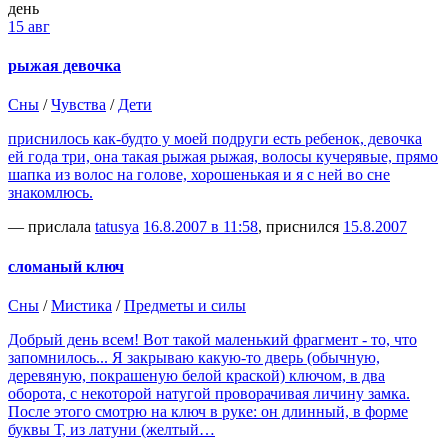
день
15 авг
рыжая девочка
Сны
/
Чувства
/
Дети
приснилось как-будто у моей подруги есть ребенок, девочка
ей года три, она такая рыжая рыжая, волосы кучерявые, прямо
шапка из волос на голове, хорошенькая и я с ней во сне
знакомлюсь.
— прислала
tatusya
16.8.2007 в 11:58
, приснился
15.8.2007
сломаный ключ
Сны
/
Мистика
/
Предметы и силы
Добрый день всем! Вот такой маленький фрагмент - то, что
запомнилось... Я закрываю какую-то дверь (обычную,
деревяную, покрашеную белой краской) ключом, в два
оборота, с некоторой натугой проворачивая личину замка.
После этого смотрю на ключ в руке: он длинный, в форме
буквы Т, из латуни (желтый…