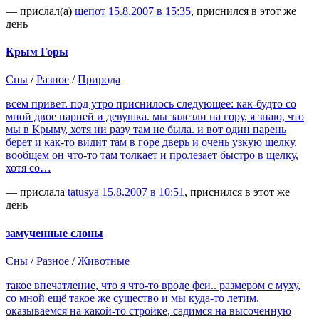
— прислал(а)
шепот
15.8.2007 в 15:35
, приснился в этот же
день
Крым Горы
Сны
/
Разное
/
Природа
всем привет. под утро приснилось следующее: как-будто со
мной двое парней и девушка. мы залезли на гору, я знаю, что
мы в Крыму, хотя ни разу там не была. и вот один парень
берет и как-то видит там в горе дверь и очень узкую щелку,
вообщем он что-то там толкает и пролезает быстро в щелку,
хотя со…
— прислала
tatusya
15.8.2007 в 10:51
, приснился в этот же
день
замученные слоны
Сны
/
Разное
/
Животные
такое впечатление, что я что-то вроде феи.. размером с муху,
со мной ещё такое же существо и мы куда-то летим.
оказываемся на какой-то стройке, садимся на высоченную