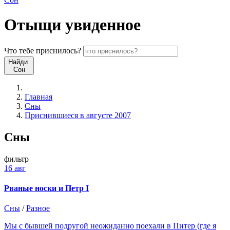
Отыщи
увиденное
Что
тебе
приснилось?
Найди
Сон
Главная
Сны
Приснившиеся в августе 2007
Сны
фильтр
16 авг
Рваные носки и Петр I
Сны
/
Разное
Мы с бывшей подругой неожиданно поехали в Питер (где я