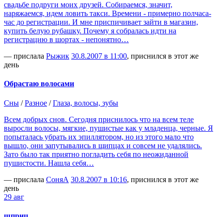
свадьбе подруги моих друзей. Собираемся, значит,
наряжаемся, идем ловить такси. Времени - примерно полчаса-
час до регистрации. И мне приспичивает зайти в магазин,
купить белую рубашку. Почему я собралась идти на
регистрацию в шортах - непонятно…
— прислала
Рыжик
30.8.2007 в 11:00
, приснился в этот же
день
Обрастаю волосами
Сны
/
Разное
/
Глаза, волосы, зубы
Всем добрых снов. Сегодня приснилось что на всем теле
выросли волосы, мягкие, пушистые как у младенца, черные. Я
попыталась убрать их эпиллятором, но из этого мало что
вышло, они запутывались в щипцах и совсем не удалялись.
Зато было так приятно погладить себя по неожиданной
пушистости. Нашла себя…
— прислала
СоняА
30.8.2007 в 10:16
, приснился в этот же
день
29 авг
шприц