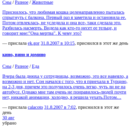
Сны
/
Разное
/
Животные
Приснилось, что любимая кошка целенаправленно пыталась
спрыгнуть с балкона. Первый раз я заметила и остановила ее.
Потом отвлеклась, не уследила и она все- таки сделала это.
Разбилась насмерть. Видела как кто-то несет ее тельце, и
говорит мне:"Она мертва". К чему это?
— прислала
ek.gor
31.8.2007 в 10:15
, приснился в этот же день
кино, вино и домино
Сны
/
Разное
/
Еда
Вчера была днюха у сотрудницы, возможно, это все навеяло, а
возможно и нет. Сон начался с того, что я приехала в Турцию,
на 2-3 дня, причем это получилось очень легко, чуть ли не на
автобусе. Однако мне там очень не понравилось-людей почти
нет, никакой анимации, холодно, я решила уехать.Потом…
— прислала
calacoto
31.8.2007 в 7:02
, приснился в этот же
день
30 авг
убрано