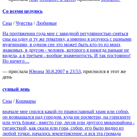
Со всеми целуюсь
Сны
/
Чувства
/
Любимые
На протяжении года мне с завидной регулярностью сняться
сны на одну и ту же тематику, а именно я целуюсь с разными
мужчинами, в одном сне это может быть кто-то из моих
знакомых, в другом - человек, которого я никогда раньше не
видела, а в третьем - вообще знаменитость. И так постоянно!
Но ничего…
— прислала
Юнона
30.8.2007 в 23:53
, приснился в этот же
день
судный день
Сны
/
Кошмары
вначале мне снился какой-то православный храм или собор.
он возвышался над городом. куда ни посмотри, на горизонте
или чуть ближе - вместо гор, лесов или другого микрорайона -
гигансткий, как скала или гора, собор. его было видно из
любой точки. началось землетрясение. и вся эта громада