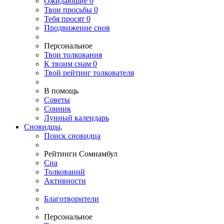
Ожидающие
0
Твои
просьбы
0
Тебя
просят
0
Продвижение снов
Персональное
Твои
толкования
К
твоим
снам
0
Твой
рейтинг толкователя
В помощь
Советы
Сонник
Лунный календарь
Сновидцы,
Поиск сновидца
Рейтинги Сомнамбул
Сна
Толкований
Активности
Благотворители
Персональное