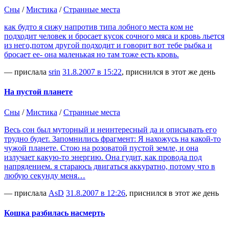
Сны
/
Мистика
/
Странные места
как будто я сижу напротив типа лобного места ком не
подходит человек и бросает кусок сочного мяса и кровь льется
из него,потом другой подходит и говорит вот тебе рыбка и
бросает ее- она маленькая но там тоже есть кровь.
— прислала
srin
31.8.2007 в 15:22
, приснился в этот же день
На пустой планете
Сны
/
Мистика
/
Странные места
Весь сон был муторный и неинтересный да и описывать его
трудно будет. Запомнились фрагмент: Я нахожусь на какой-то
чужой планете. Стою на розоватой пустой земле, и она
излучает какую-то энергию. Она гудит, как провода под
напрядением. я стараюсь двигаться аккуратно, потому что в
любую секунду меня…
— прислала
AsD
31.8.2007 в 12:26
, приснился в этот же день
Кошка разбилась насмерть