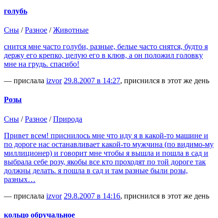
голубь
Сны
/
Разное
/
Животные
снится мне часто голуби, разные, белые часто снятся, будто я
держу его крепко, целую его в клюв, а он положил головку
мне на грудь. спасибо!
— прислала
izvor
29.8.2007 в 14:27
, приснился в этот же день
Розы
Сны
/
Разное
/
Природа
Привет всем! приснилось мне что иду я в какой-то машине и
по дороге нас останавливает какой-то мужчина (по видимо-му
миллиционер) и говорит мне чтобы я вышла и пошла в сад и
выбрала себе розу, якобы все кто проходят по той дороге так
должны делать. я пошла в сад и там разные были розы,
разных…
— прислала
izvor
29.8.2007 в 14:16
, приснился в этот же день
кольцо обручальное