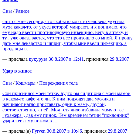
Сны
/
Разное
снится мне сегодня, что якобы какого-то человека укусила
муха какая-то, от укуса которой умирают, и я понимаю, что
ему надо ввести противоядовую инъекцию. Бегу в аптеку, и
тут уже оказывается, что это все произошло со мной. Я прошу
дать мне лекарство и шприц, чтобы мне ввели инъекцию, а
продавцы в…
— прислала
кукуруза
30.8.2007 в 12:41
, приснился
29.8.2007
Удар в живот
Сны
/
Кошмары
/
Повреждения тела
Сон приснился моей тетке. Будто бы сидит она с моей мамой
в каком-то кафе что ли. К ним подходят два мужика и
начинают нагло приставать, один к маме, другой,
соответственно, к ней. Моя тетя лихо избавила маму от ее
"ухажера", дав ему пинок. Тем временем тетин "поклонник"
ударил ее саму ножом в…
— прислал(а)
Fyrven
30.8.2007 в 10:46
, приснился
29.8.2007