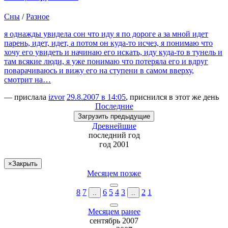
Сны
/
Разное
я однажды увидела сон что иду я по дороге а за мной идет
парень, идет, идет, а потом он куда-то исчез, я понимаю что
хочу его увидеть и начинаю его искать, иду куда-то в тунель и
там всякие люди, я уже понимаю что потеряла его и вдруг
поварачиваюсь и вижу его на ступени в самом вверху,
смотрит на…
— прислала
izvor
29.8.2007 в 14:05
, приснился в этот же день
Последние
Загрузить
предыдущие
Древнейшие
последний
год
год 2001
×
Закрыть
Месяцем позже
8
7
6
5
4
3
2
1
..
..
Месяцем ранее
сентябрь 2007