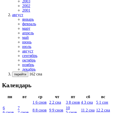
2003
2002
2001
август
январь
февраль
март
апрель
май
июнь
июль
август
сентябрь
октябрь
ноябрь
декабрь
162 сна
перейти
Календарь
пн
вт
ср
чт
пт
сб
вс
1
6
снов
2
2
сна
3
8
снов
4
3
сна
5
1
сон
6
7
10
8
8
снов
9
9
снов
11
2
сна
12
2
сна
6
снов
7
снов
5
снов