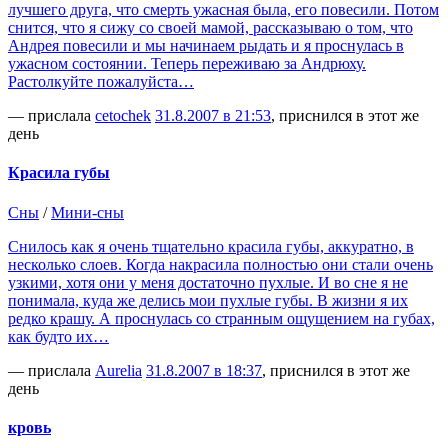
лучшего друга, что смерть ужасная была, его повесили. Потом
снится, что я сижу со своей мамой, рассказываю о том, что
Андрея повесили и мы начинаем рыдать и я проснулась в
ужасном состоянии. Теперь переживаю за Андрюху.
Растолкуйте пожалуйста…
— прислала
cetochek
31.8.2007 в 21:53
, приснился в этот же
день
Красила губы
Сны
/
Мини-сны
Снилось как я очень тщательно красила губы, аккуратно, в
несколько слоев. Когда накрасила полностью они стали очень
узкими, хотя они у меня достаточно пухлые. И во сне я не
понимала, куда же делись мои пухлые губы. В жизни я их
редко крашу. А проснулась со странным ощущением на губах,
как будто их…
— прислала
Aurelia
31.8.2007 в 18:37
, приснился в этот же
день
кровь