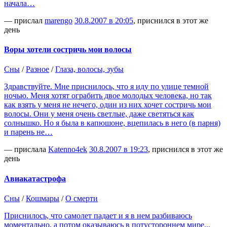
начала…
— прислал
marengo
30.8.2007 в 20:05
, приснился в этот же
день
Воры хотели состричь мои волосы
Сны
/
Разное
/
Глаза, волосы, зубы
Здравствуйте. Мне приснилось, что я иду по улице темной
ночью. Меня хотят ограбить двое молодых человека, но так
как взять у меня не нечего, один из них хочет состричь мои
волосы. Они у меня очень светлые, даже светяться как
солнышко. Но я была в капюшоне, вцепилась в него (в парня)
и парень не…
— прислала
Katenno4ek
30.8.2007 в 19:23
, приснился в этот же
день
Авиакатастрофа
Сны
/
Кошмары
/
О смерти
Приснилось, что самолет падает и я в нем разбиваюсь
моментально, а потом оказываюсь в потустороннем мире...