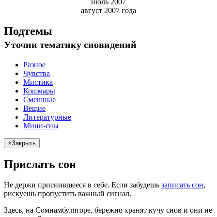
июль 2007
август 2007 года
Подтемы
Уточни
тематику сновидений
Разное
Чувства
Мистика
Кошмары
Смешные
Вещие
Литературные
Мини-сны
×
Закрыть
Прислать сон
Не
держи
приснившееся в себе. Если
забудешь
записать сон
,
рискуешь
пропустить важный сигнал.
Здесь, на Сомнамбуляторе, бережно хранят
кучу снов
и они не