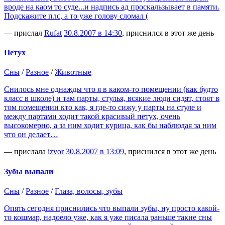
вроде на каом то суде...и надпись ад проскальзывает в памяти.
Подскажите плс, а то уже голову сломал (
— прислал
Rufat
30.8.2007 в 14:30
, приснился в этот же день
Петух
Сны
/
Разное
/
Животные
Снилось мне однажды что я в каком-то помещении (как будто
класс в школе) и там парты, стулья, всякие люди сидят, стоят в
том помещении кто как, я где-то сижу у парты на стуле и
между партами ходит такой красивый петух, очень
высокомерно, а за ним ходит курица, как бы наблюдая за ним
что он делает…
— прислала
izvor
30.8.2007 в 13:09
, приснился в этот же день
Зубы выпали
Сны
/
Разное
/
Глаза, волосы, зубы
Опять сегодня приснились что выпали зубы, ну просто какой-
то кошмар, надоело уже, как я уже писала раньше такие сны