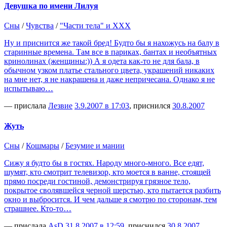
Девушка по имени Лилуя
Сны
/
Чувства
/
"Части тела" и XXX
Ну и приснится же такой бред! Будто бы я нахожусь на балу в
старинные времена. Там все в париках, бантах и необъятных
кринолинах (женщины:)) А я одета как-то не для бала, в
обычном узком платье стального цвета, украшений никаких
на мне нет, я не накрашена и даже непричесана. Однако я не
испытываю…
— прислала
Лезвие
3.9.2007 в 17:03
, приснился
30.8.2007
Жуть
Сны
/
Кошмары
/
Безумие и мании
Сижу я будто бы в гостях. Народу много-много. Все едят,
шумят, кто смотрит телевизор, кто моется в ванне, стоящей
прямо посреди гостиной, демонстрируя грязное тело,
покрытое сволявшейся черной шерстью, кто пытается разбить
окно и выбросится. И чем дальше я смотрю по сторонам, тем
страшнее. Кто-то…
— прислала
AsD
31.8.2007 в 12:59
, приснился
30.8.2007