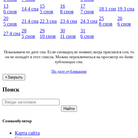
13
15
16
17
14
4
сна
18
1
сон
19
3
сна
6
снов
5
снов
8
снов
7
снов
20
25
26
21
4
сна
22
3
сна
23
4
сна
24
3
сна
5
снов
8
снов
6
снов
28
29
30
31
27
4
сна
5
снов
10
снов
11
снов
6
снов
Показываем по дате сна. Если сновидец не помнит, когда приснился сон, то
он не попадёт в этот список. Можно переключиться на просмотр
по дате
публикации
сна.
По дате публикации
×
Закрыть
Поиск
Найти
Сомнамбулятор
Карта сайта