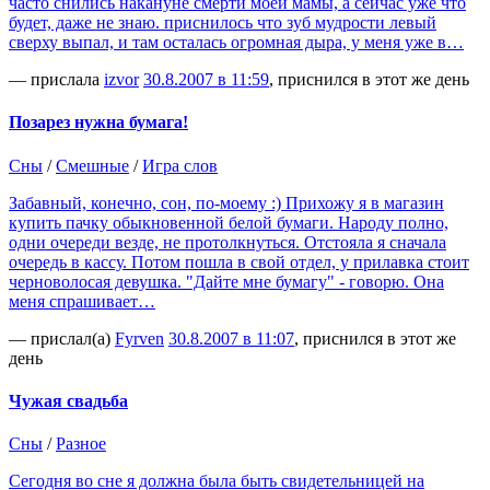
часто снились накануне смерти моей мамы, а сейчас уже что
будет, даже не знаю. приснилось что зуб мудрости левый
сверху выпал, и там осталась огромная дыра, у меня уже в…
— прислала
izvor
30.8.2007 в 11:59
, приснился в этот же день
Позарез нужна бумага!
Сны
/
Смешные
/
Игра слов
Забавный, конечно, сон, по-моему :) Прихожу я в магазин
купить пачку обыкновенной белой бумаги. Народу полно,
одни очереди везде, не протолкнуться. Отстояла я сначала
очередь в кассу. Потом пошла в свой отдел, у прилавка стоит
черноволосая девушка. "Дайте мне бумагу" - говорю. Она
меня спрашивает…
— прислал(а)
Fyrven
30.8.2007 в 11:07
, приснился в этот же
день
Чужая свадьба
Сны
/
Разное
Сегодня во сне я должна была быть свидетельницей на