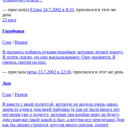
— прислал(а)
Е1ена
24.7.2002 в 8:33
, приснился в этот же
день
23 июл
Горобчики
Сны
/
Вещие
Я пытаюсь поймать руками воробьев, которые летают вокруг.
Я почти ловлю, но они выскальзывают. Они дразнятся. Я
смеюсь смотря на них.
— прислала
persa
23.7.2002 в 22:30
, приснился в этот же день
Дом
Сны
/
Разное
Я вместе с моей подругой, которую не видела очень давно,
зачем-то едем в дом моей бабушки (я там не была много лет,
неговоря уже о подруге, которая там вообще вряд ли будет),
дом снаружи такой какой и был, а внутри все переделано Дом
как бы заново строится, кругом много опилок, пахнет