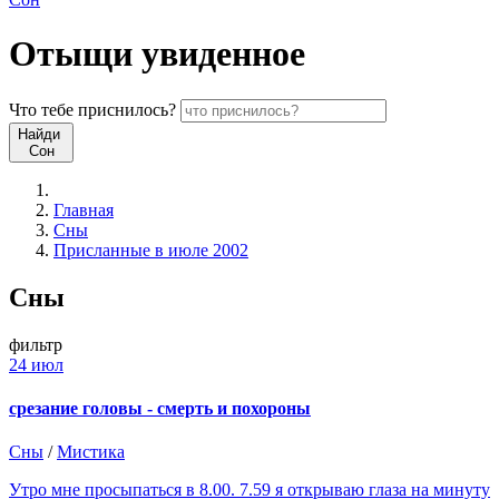
Отыщи
увиденное
Что
тебе
приснилось?
Найди
Сон
Главная
Сны
Присланные в июле 2002
Сны
фильтр
24 июл
срезание головы - смерть и похороны
Сны
/
Мистика
Утро мне просыпаться в 8.00. 7.59 я открываю глаза на минуту