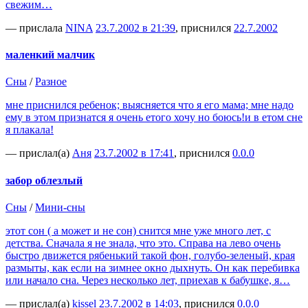
свежим…
— прислала
NINA
23.7.2002 в 21:39
, приснился
22.7.2002
маленкий малчик
Сны
/
Разное
мне приснился ребенок; выясняется что я его мама; мне надо
ему в этом признатся я очень етого хочу но боюсь!и в етом сне
я плакала!
— прислал(а)
Аня
23.7.2002 в 17:41
, приснился
0.0.0
забор облезлый
Сны
/
Мини-сны
этот сон ( а может и не сон) снится мне уже много лет, с
детства. Сначала я не знала, что это. Справа на лево очень
быстро движется рябенький такой фон, голубо-зеленый, края
размыты, как если на зимнее окно дыхнуть. Он как перебивка
или начало сна. Через несколько лет, приехав к бабушке, я…
— прислал(а)
kissel
23.7.2002 в 14:03
, приснился
0.0.0