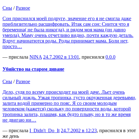
Сны
/
Разное
Сон приснился моей подруге, значение его я не смогла даже
приблизительно расшифровать. Итак сам сон: Снится что я
беременна( не была никогда), и рядом моя мама (он давно
умерла). Маму очень отчетливо видно, почти каждую деталь.
Вдруг начинатются роды. Роды принимает мама. Боли нет,
просто…
— прислала
NINA
24.7.2002 в 13:01
, приснился
0.0.0
Убийство на старом диване
Сны
/
Разное
Дело, судя по всему происходит на моей даче. Льет очень
сильный дождь. Узкая тропинка, густо окруженная деревьями,
залита водой примерно по пояс. Я со своим молодым
человеком (кажется) скольжу по поверхности воды, которой
тропинка залита, плашмя, как будто плыву, но в то же время
не двигаю ни…
— прислала
I_Didn't_Do_It
24.7.2002 в 12:23
, приснился в этот
же день