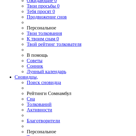
Ожидающие
0
Твои
просьбы
0
Тебя
просят
0
Продвижение снов
Персональное
Твои
толкования
К
твоим
снам
0
Твой
рейтинг толкователя
В помощь
Советы
Сонник
Лунный календарь
Сновидцы,
Поиск сновидца
Рейтинги Сомнамбул
Сна
Толкований
Активности
Благотворители
Персональное