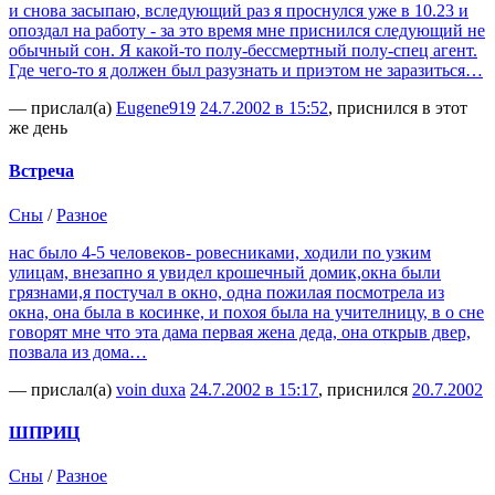
и снова засыпаю, вследующий раз я проснулся уже в 10.23 и
опоздал на работу - за это время мне приснился следующий не
обычный сон. Я какой-то полу-бессмертный полу-спец агент.
Где чего-то я должен был разузнать и приэтом не заразиться…
— прислал(а)
Eugene919
24.7.2002 в 15:52
, приснился в этот
же день
Встреча
Сны
/
Разное
нас было 4-5 человеков- ровесниками, ходили по узким
улицам, внезапно я увидел крошечный домик,окна были
грязнами,я постучал в окно, одна пожилая посмотрела из
окна, она была в косинке, и похоя была на учителницу, в о сне
говорят мне что эта дама первая жена деда, она открыв двер,
позвала из дома…
— прислал(а)
voin duxa
24.7.2002 в 15:17
, приснился
20.7.2002
ШПРИЦ
Сны
/
Разное