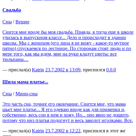
Свадьба
Сны
/
Вещие
Снится мне вроде бы моя свадьба. Правда, я тогда еще в школе
училась в выпускном классе... Дело и происходит в здании
школы. Мы с женихом (его лица я не вижу - какое-то мутное
пятно) спускаемся по лестнице. По сторонам стоят люди и по
мере того, как мы идем, мне на руки кладут цветы: все
тюльпаны…
— прислал(а)
Katrin
23.7.2002 в 13:09
, приснился
0.0.0
Шила мама платье...
Сны
/
Мини-сны
Это часть сна, точнее его окончание. Снится мне, что мама
шьет мне платье... Я его одеваю вроде как для примерки и,
собственно, весь сон в нем и хожу. Но... оно явно не дошито,
потому что низ платья подогнут и весь заколот иголками. Все.
— прислал(а)
Katrin
23.7.2002 в 12:22
, приснился в этот же