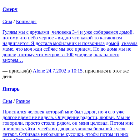
Смерч
Сны
/
Кошмары
Гуляем мы с друзьями, человека 3-4 и уже собираемся домой,
потому что небо черное - видно что какой то катаклизм
надвигается. Я достала мобильник и позвонила домой, сказала
маме, что мол жди сейчас мы все придем. Но до дома мы не
дошли, потому что метров за 100 увидели, как на него
вихрем…
— прислал(а)
Alone
24.7.2002 в 10:15
, приснился в этот же
день
Янтарь
Сны
/
Разное
Приснился человек который мне был дорог, но я его уже
долгое время не видела. Ощущение радости, любви. Мы не
говорили, просто стояли рядом, он меня целовал. Потом мне
пришлось уйти, у себя во дворе я увилела большой кусок
янтаря. Отбивала небольшие кусочки, чтобы потом из них
чтонибудь сделать…