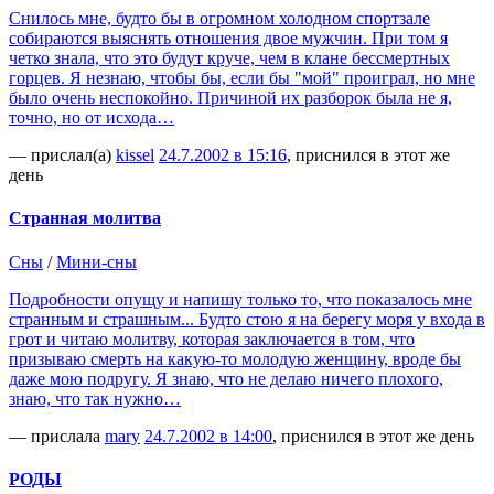
Снилось мне, будто бы в огромном холодном спортзале
собираются выяснять отношения двое мужчин. При том я
четко знала, что это будут круче, чем в клане бессмертных
горцев. Я незнаю, чтобы бы, если бы "мой" проиграл, но мне
было очень неспокойно. Причиной их разборок была не я,
точно, но от исхода…
— прислал(а)
kissel
24.7.2002 в 15:16
, приснился в этот же
день
Странная молитва
Сны
/
Мини-сны
Подробности опущу и напишу только то, что показалось мне
странным и страшным... Будто стою я на берегу моря у входа в
грот и читаю молитву, которая заключается в том, что
призываю смерть на какую-то молодую женщину, вроде бы
даже мою подругу. Я знаю, что не делаю ничего плохого,
знаю, что так нужно…
— прислала
mary
24.7.2002 в 14:00
, приснился в этот же день
РОДЫ