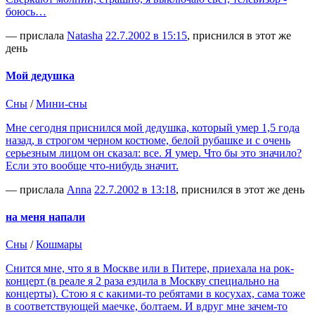
боюсь…
— прислала
Natasha
22.7.2002 в 15:15
, приснился в этот же
день
Мой дедушка
Сны
/
Мини-сны
Мне сегодня приснился мой дедушка, который умер 1,5 года
назад, в строгом черном костюме, белой рубашке и с очень
серьезным лицом он сказал: все. Я умер. Что бы это значило?
Если это вообще что-нибудь значит.
— прислала
Anna
22.7.2002 в 13:18
, приснился в этот же день
на меня напали
Сны
/
Кошмары
Снится мне, что я в Москве или в Питере, приехала на рок-
концерт (в реале я 2 раза ездила в Москву специально на
концерты). Стою я с какими-то ребятами в косухах, сама тоже
в соответствующей маечке, болтаем. И вдруг мне зачем-то