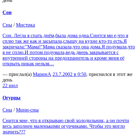
день
Сон
Сны
/
Мистика
Сон. Легла я спать днём,была дома одна.Снится мн е,что я
сплю так же как и засыпала,слышу на кухне кто-то есть.Я
закричала:"Мама!"Мама сказала,что она дома.Я подумала,что
я не сплю.И потом подумала,ведь дверь закрывается с
внутренней стороны на предохранитель и кроме меня её
открыть никак нельзя…
— прислал(а)
МаринА
23.7.2002 в 0:50
, приснился в этот же
день
22 июл
Огурцы
Сны
/
Мини-сны
Снится мне, что я открываю свой холодильник, а он почти
весь заполнен маленькими огурчиками. Чтобы это могло
значить???