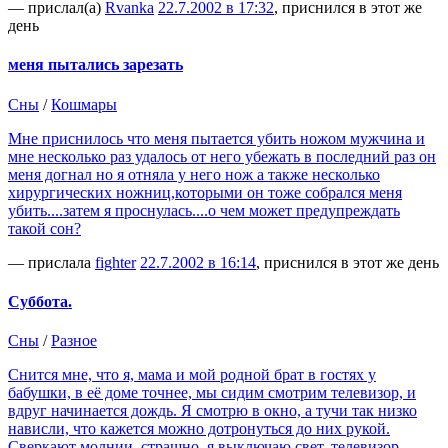
— прислал(а)
Rvanka
22.7.2002 в 17:32
, приснился в этот же
день
меня пытались зарезать
Сны
/
Кошмары
Мне приснилось что меня пытается убить ножом мужчина и
мне несколько раз удалось от него убежать в последний раз он
меня догнал но я отняла у него нож а также несколько
хирургических ножниц,которыми он тоже собрался меня
убить....затем я проснулась....о чем может предупреждать
такой сон?
— прислала
fighter
22.7.2002 в 16:14
, приснился в этот же день
Суббота.
Сны
/
Разное
Снится мне, что я, мама и мой родной брат в гостях у
бабушки, в её доме точнее, мы сидим смотрим телевизор, и
вдруг начинается дождь. Я смотрю в окно, а тучи так низко
нависли, что кажется можно дотронуться до них рукой.
Сверкают молнии, страшно, я выключаю свет, телевизор -