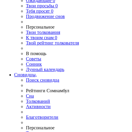
Ожидающие
0
Твои
просьбы
0
Тебя
просят
0
Продвижение снов
Персональное
Твои
толкования
К
твоим
снам
0
Твой
рейтинг толкователя
В помощь
Советы
Сонник
Лунный календарь
Сновидцы,
Поиск сновидца
Рейтинги Сомнамбул
Сна
Толкований
Активности
Благотворители
Персональное