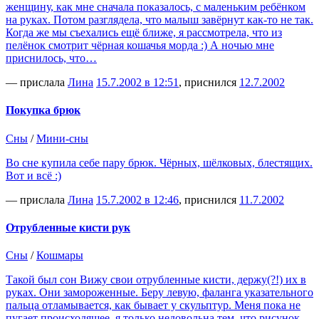
женщину, как мне сначала показалось, с маленьким ребёнком
на руках. Потом разглядела, что малыш завёрнут как-то не так.
Когда же мы съехались ещё ближе, я рассмотрела, что из
пелёнок смотрит чёрная кошачья морда :) А ночью мне
приснилось, что…
— прислала
Лина
15.7.2002 в 12:51
, приснился
12.7.2002
Покупка брюк
Сны
/
Мини-сны
Во сне купила себе пару брюк. Чёрных, шёлковых, блестящих.
Вот и всё :)
— прислала
Лина
15.7.2002 в 12:46
, приснился
11.7.2002
Отрубленные кисти рук
Сны
/
Кошмары
Такой был сон Вижу свои отрубленные кисти, держу(?!) их в
руках. Они замороженные. Беру левую, фаланга указательного
пальца отламывается, как бывает у скульптур. Меня пока не
пугает происходящее. я только недовольна тем, что рисунок