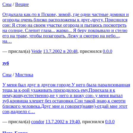
Сны
/
Вещие
Отдыхала как-то в Пскове, зимой, где одни частные домики и
огороды очень близко расположены к друг-другу. Приснился
сон: Я стою на своем участке огорода и пытаюсь посмотреть
на солнце. Слепит глаза... жарко... Я беру покрывало и стелю
его на траве, чтобы позагорать. Лежу и смотрю на небо...,
на…
— прислал(а)
Veide
13.7.2002 в 20:48
, приснился
0.0.0
зуб
Сны
/
Мистика
У меня был друг в другом городе.У него была парализованная
теща,за к-рой ухаживать приходилось ему.Приехала я к
нему,живу,естественно,не у него и вижу сон- у меня выпал
зуб,кровища хлещет без остановки.Сон такой,знаю,к смерти
близкого человека.Друг мне и говорит(наяву)-отдай мне этот
сон,надоело с…
— прислал(а)
condor
13.7.2002 в 19:40
, приснился
0.0.0