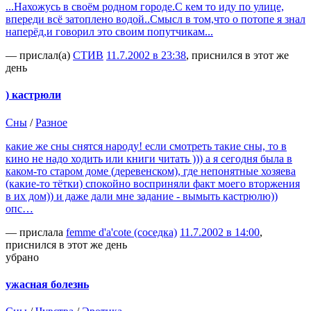
...Нахожусь в своём родном городе.С кем то иду по улице,
впереди всё затоплено водой..Смысл в том,что о потопе я знал
наперёд,и говорил это своим попутчикам...
— прислал(а)
СТИВ
11.7.2002 в 23:38
, приснился в этот же
день
) кастрюли
Сны
/
Разное
какие же сны снятся народу! если смотреть такие сны, то в
кино не надо ходить или книги читать ))) а я сегодня была в
каком-то старом доме (деревенском), где непонятные хозяева
(какие-то тётки) спокойно восприняли факт моего вторжения
в их дом)) и даже дали мне задание - вымыть кастрюлю))
опс…
— прислала
femme d'a'cote (соседка)
11.7.2002 в 14:00
,
приснился в этот же день
убрано
ужасная болезнь