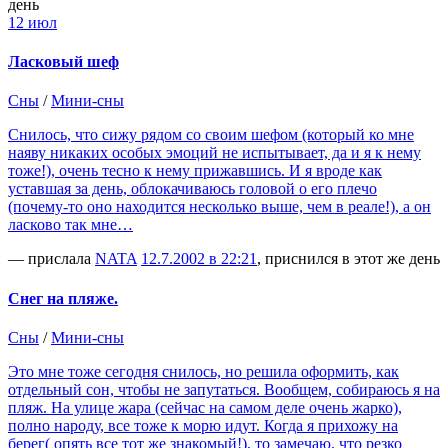
день
12 июл
Ласковый шеф
Сны
/
Мини-сны
Снилось, что сижу рядом со своим шефом (который ко мне
наяву никаких особых эмоций не испытывает, да и я к нему
тоже!), очень тесно к нему прижавшись. И я вроде как
уставшая за день, облокачиваюсь головой о его плечо
(почему-то оно находится несколько выше, чем в реале!), а он
ласково так мне…
— прислала
NATA
12.7.2002 в 22:21
, приснился в этот же день
Снег на пляже.
Сны
/
Мини-сны
Это мне тоже сегодня снилось, но решила оформить, как
отдельный сон, чтобы не запутаться. Вообщем, собираюсь я на
пляж. На улице жара (сейчас на самом деле очень жарко),
полно народу, все тоже к морю идут. Когда я прихожу на
берег( опять все тот же знакомый!), то замечаю, что резко