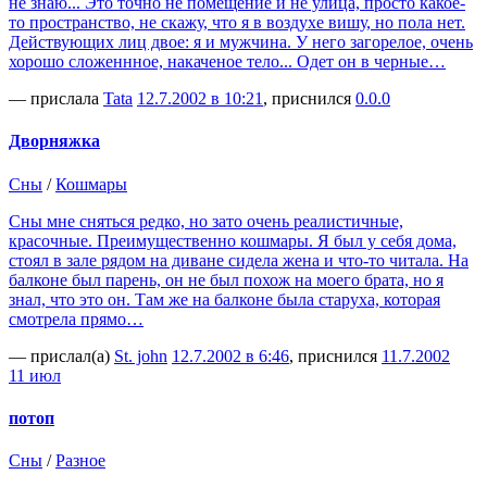
не знаю... Это точно не помещение и не улица, просто какое-
то пространство, не скажу, что я в воздухе вишу, но пола нет.
Действующих лиц двое: я и мужчина. У него загорелое, очень
хорошо сложеннное, накаченое тело... Одет он в черные…
— прислала
Tata
12.7.2002 в 10:21
, приснился
0.0.0
Дворняжка
Сны
/
Кошмары
Сны мне сняться редко, но зато очень реалистичные,
красочные. Преимущественно кошмары. Я был у себя дома,
стоял в зале рядом на диване сидела жена и что-то читала. На
балконе был парень, он не был похож на моего брата, но я
знал, что это он. Там же на балконе была старуха, которая
смотрела прямо…
— прислал(а)
St. john
12.7.2002 в 6:46
, приснился
11.7.2002
11 июл
потоп
Сны
/
Разное