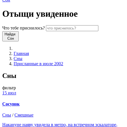
Отыщи
увиденное
Что
тебе
приснилось?
Найди
Сон
Главная
Сны
Присланные в июле 2002
Сны
фильтр
15 июл
Сосунок
Сны
/
Смешные
Накануне наяву увидела в метро, на встречном эскалаторе,