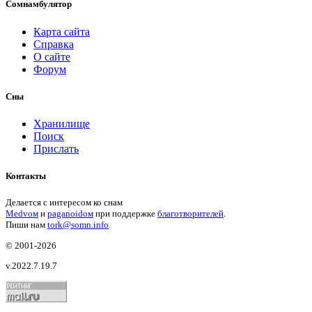
Сомнамбулятор
Карта сайта
Справка
О сайте
Форум
Сны
Хранилище
Поиск
Прислать
Контакты
Делается с интересом ко снам
Medvом
и
paganoidом
при поддержке
благотворителей
.
Пиши
нам
tork@somn.info
.
© 2001
-2026
v.2022.7.19.7