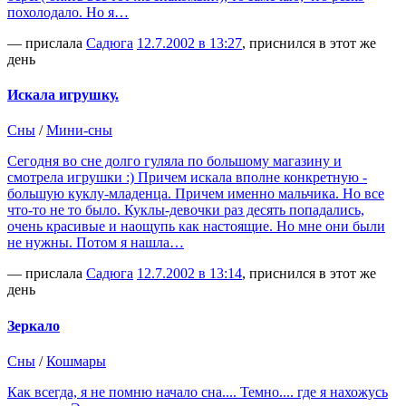
похолодало. Но я…
— прислала
Садюга
12.7.2002 в 13:27
, приснился в этот же
день
Искала игрушку.
Сны
/
Мини-сны
Сегодня во сне долго гуляла по большому магазину и
смотрела игрушки :) Причем искала вполне конкретную -
большую куклу-младенца. Причем именно мальчика. Но все
что-то не то было. Куклы-девочки раз десять попадались,
очень красивые и наощупь как настоящие. Но мне они были
не нужны. Потом я нашла…
— прислала
Садюга
12.7.2002 в 13:14
, приснился в этот же
день
Зеркало
Сны
/
Кошмары
Как всегда, я не помню начало сна.... Темно.... где я нахожусь