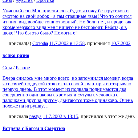
Сны
/
Чувства
/
Эротика
Ужасный сон Мне приснилось, будто я сижу без трусиков и
смотрю на свой лобок - а там страшные язвы! Что-то сочится
из них, вид вообще тошнотворный. Но боли нет, и вроде как
кроме мерзкого вида меня ничего не беспокоит. Ребята, я в
шоке! Что бы это было? Помогите!
— прислал(а)
Сотофа
11.7.2002 в 13:58
, приснился
10.7.2002
всяко-разно
Сны
/
Разное
Вчера снилось мне много всего, но запомнился момент, когда
я со своей подругой стою около своей квартиры и открываю
первую дверь. В этот момент из подвала поднимаются два
совершенно одинаковых хромых и сутулых человека с
палочками друг за другом, двигаются тоже одинаково. Очень
похоже на игрушку…
— прислала
nastya
11.7.2002 в 13:15
, приснился в этот же день
Встреча с Богом и Смертью