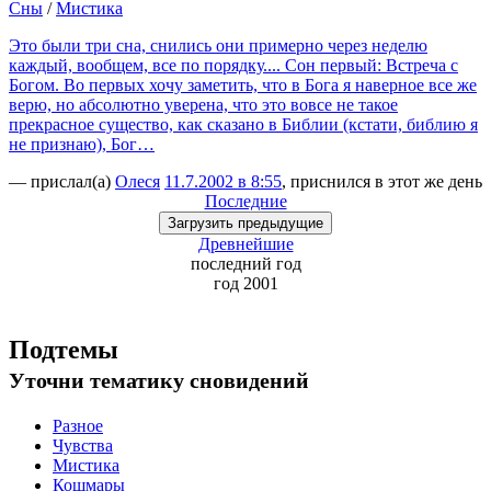
Сны
/
Мистика
Это были три сна, снились они примерно через неделю
каждый, вообщем, все по порядку.... Сон первый: Встреча с
Богом. Во первых хочу заметить, что в Бога я наверное все же
верю, но абсолютно уверена, что это вовсе не такое
прекрасное существо, как сказано в Библии (кстати, библию я
не признаю), Бог…
— прислал(а)
Олеся
11.7.2002 в 8:55
, приснился в этот же день
Последние
Загрузить
предыдущие
Древнейшие
последний
год
год 2001
Подтемы
Уточни
тематику сновидений
Разное
Чувства
Мистика
Кошмары