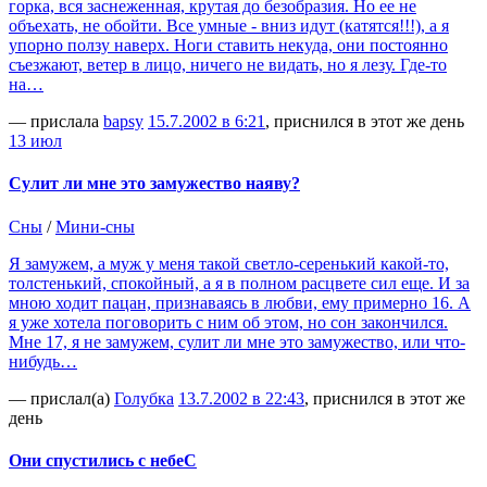
горка, вся заснеженная, крутая до безобразия. Но ее не
объехать, не обойти. Все умные - вниз идут (катятся!!!), а я
упорно ползу наверх. Ноги ставить некуда, они постоянно
съезжают, ветер в лицо, ничего не видать, но я лезу. Где-то
на…
— прислала
bapsy
15.7.2002 в 6:21
, приснился в этот же день
13 июл
Сулит ли мне это замужество наяву?
Сны
/
Мини-сны
Я замужем, а муж у меня такой светло-серенький какой-то,
толстенький, спокойный, а я в полном расцвете сил еще. И за
мною ходит пацан, признаваясь в любви, ему примерно 16. А
я уже хотела поговорить с ним об этом, но сон закончился.
Мне 17, я не замужем, сулит ли мне это замужество, или что-
нибудь…
— прислал(а)
Голубка
13.7.2002 в 22:43
, приснился в этот же
день
Они спустились с небеС