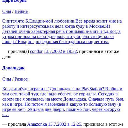
Царь Борис
Сны
/
Вещие
Снится,что Б.Ельцин-мой любовник.Все время зонит мне на
работу и интересуется,как дела,когда буду в Москве.Из
деталей-очень характерная речь-понимаш,значит и т.д.Когда
утром пришла на работу,первое,что увидела-это бутылка
ликера"Ельцин",переданная благодарным пациентом.
— прислал(а)
condor
13.7.2002 в 19:32
, приснился в этот же
день
Дональдак
Сны
/
Разное
Когда-нибудь играли в "Дональдака" на PlayStation? В общем,
там есть такой тур, где надо убегать от гориллы. Сегодня в
своем сне я оказалась на месте Дональдака. Сначала путь был,
как в игре. Но потом я забежала в какую-то большую залу (в
игре ее нет). Увидела две двери, помимо той, через которую
я…
— прислала
Amazonka
13.7.2002 в 12:25
, приснился в этот же