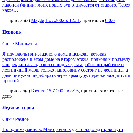
ладоней (линии) моих новых рук отличается от старого. Через
какое…
— прислал(а)
Magda
15.7.2002 в 12:31
, приснился
0.0.0
Церковь
Сны
/
Мини-сны
Я иду вдоль пятиэтажного дома в церковь, которая
расположена в этом доме на втором этажа, подходя к подъезду
я перекристилась, зашла в подъезд, там работают рабочие и
лестничный марш только наполовину состоит из лестницы, а
дальше нужно перебирать через арматуру, церковь находится в
простой…
— прислал(а)
Баунти
15.7.2002 в 8:16
, приснился в этот же
день
Ледяная горка
Сны
/
Разное
Ночь, зима, метель. Мне срочно куда-то надо идти, на пути