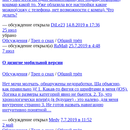
кошмар какой то. Уже облазила все настройки какие
можно(сижу с телефона, нет возможности с компа). Что
делать?
— обсуждение открыла
DiLe23
14.8.2019 в 17:36
25 июл
убрано
Обсуждения
/
Треп о снах
/
Общий трёп
— обсуждение открыл(а)
ЯаМай
25.7.2019 в 4:48
7 июл
О дизигне мобильной версии
Обсуждения
/
Треп о снах
/
Общий трёп
Нет мочи молчать, обнаружены недоработки. Ща объясню,
как правильно ))! 1. Какая-то фигня со шрифтами в меня (iOS).
Логика и размеры категорий явно не бьются. 2. То, что
хронологически вперёд (в будущее) - это налево, для меня
внутренне странно 3. Не готов назвать навигацию
интуитивно понятной…
— обсуждение открыл
Medv
7.7.2019 в 11:52
2 май