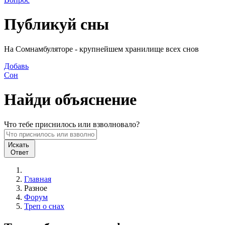
Публикуй
сны
На Сомнамбуляторе - крупнейшем хранилище всех снов
Добавь
Сон
Найди
объяснение
Что
тебе
приснилось или взволновало?
Искать
Ответ
Главная
Разное
Форум
Треп о снах