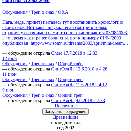
свои сны за 2003-2004г
Обсуждения
/
Треп о снах
/
Q&A
Пага, медв, привет) пыталась тут восстановить хронологию
своих снов. Вот какая штука. - если смотреть только
страничку со своими снами, то они заканчиваются 03/08/2003.
в то время как и ранее были сны. вот к примеру 01/04/2003
опубликован. http://www.somn.ru/dreams/2003/april/mini/dream…
— обсуждение открыла
Cherc
17.7.2018 в 12:33
12 июн
Обсуждения
/
Треп о снах
/
Общий трёп
— обсуждение открыла
СинтЭзиЯа
12.6.2018 в 4:28
11 июн
Обсуждения
/
Треп о снах
/
Общий трёп
— обсуждение открыла
СинтЭзиЯа
11.6.2018 в 4:12
9 июн
Обсуждения
/
Треп о снах
/
Общий трёп
— обсуждение открыла
СинтЭзиЯа
9.6.2018 в 7:33
Последние
Загрузить
предыдущие
Древнейшие
последний
год
год 2002