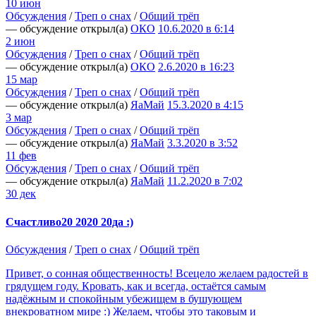
10 июн
Обсуждения
/
Треп о снах
/
Общий трёп
— обсуждение открыл(а)
ОКО
10.6.2020 в 6:14
2 июн
Обсуждения
/
Треп о снах
/
Общий трёп
— обсуждение открыл(а)
ОКО
2.6.2020 в 16:23
15 мар
Обсуждения
/
Треп о снах
/
Общий трёп
— обсуждение открыл(а)
ЯаМай
15.3.2020 в 4:15
3 мар
Обсуждения
/
Треп о снах
/
Общий трёп
— обсуждение открыл(а)
ЯаМай
3.3.2020 в 3:52
11 фев
Обсуждения
/
Треп о снах
/
Общий трёп
— обсуждение открыл(а)
ЯаМай
11.2.2020 в 7:02
30 дек
Счастливо20 2020 20да :)
Обсуждения
/
Треп о снах
/
Общий трёп
Привет, о сонная общественность! Всецело желаем радостей в
грядущем году. Кровать, как и всегда, остаётся самым
надёжным и спокойным убежищем в бушующем
внекроватном мире :) Желаем, чтобы это таковым и