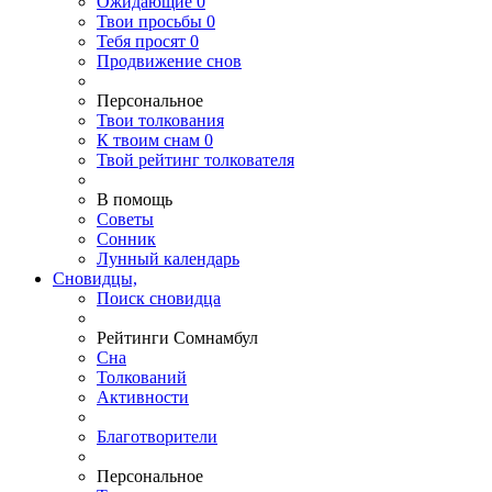
Ожидающие
0
Твои
просьбы
0
Тебя
просят
0
Продвижение снов
Персональное
Твои
толкования
К
твоим
снам
0
Твой
рейтинг толкователя
В помощь
Советы
Сонник
Лунный календарь
Сновидцы,
Поиск сновидца
Рейтинги Сомнамбул
Сна
Толкований
Активности
Благотворители
Персональное