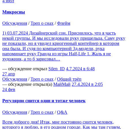
4 июл
Микросны
Обсуждения
/
Треп о снах
/
Флейм
1) 03.07.2024 Дизайнерский сон. Приснилось, что я часть
некой группы. И мы исследовали руку пришельца. Саму руку
не показали, но я увидел криогенный контейнер в котором
она была. И судя по компьютерной 3д-модели, рука
напоминает руку Гранда из игры Half-Life 1. Жаль я не
художник, а то б зарисовал…
— обсуждение открыл
Silen_ID
4.7.2024 в 6:48
27 апр
Обсуждения
/
Треп о снах
/
Общий трёп
— обсуждение открыл(а)
МайМай
27.4.2024 в 2:05
24 фев
Регулярно снится один и тотже человек
Обсуждения
/
Треп о снах
/
Q&A
Всем доброго дня! Итак, мне постоянно снится человек,
которого я люблю, в его родном городе. Как мы там гуляем,