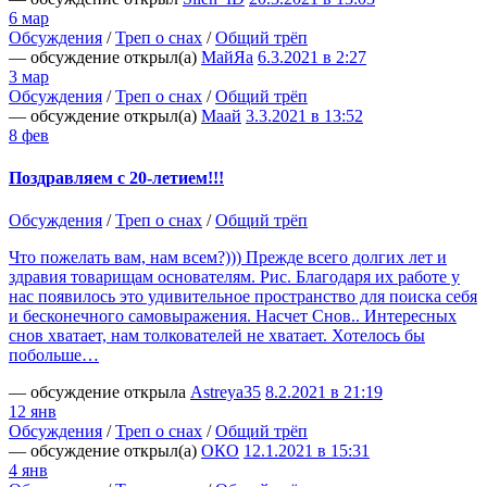
6 мар
Обсуждения
/
Треп о снах
/
Общий трёп
— обсуждение открыл(а)
МайЯа
6.3.2021 в 2:27
3 мар
Обсуждения
/
Треп о снах
/
Общий трёп
— обсуждение открыл(а)
Маай
3.3.2021 в 13:52
8 фев
Поздравляем с 20-летием!!!
Обсуждения
/
Треп о снах
/
Общий трёп
Что пожелать вам, нам всем?))) Прежде всего долгих лет и
здравия товарищам основателям. Рис. Благодаря их работе у
нас появилось это удивительное пространство для поиска себя
и бесконечного самовыражения. Насчет Снов.. Интересных
снов хватает, нам толкователей не хватает. Хотелось бы
побольше…
— обсуждение открыла
Аstreya35
8.2.2021 в 21:19
12 янв
Обсуждения
/
Треп о снах
/
Общий трёп
— обсуждение открыл(а)
ОКО
12.1.2021 в 15:31
4 янв