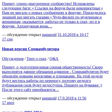
Привет, сонно-драгоценное сообщество! Исправлены
следующие баги: • Ссылки на форум были некорректные •
Нам не мигало о новых сообщениях в форуме. Приходилось
лишний раз мигать глазами • Чудо-фильтр по мужчинам и
женщинам, оказывается, работал не только в снах, но и в
форуме. Архинужная вещь…
— обсуждение открыл
paganoid
31.10.2018 в 10:17
17 сен
Новая версия Сомнамбулятора
Обсуждения
/
Треп о снах
/
Q&A
Привет, о долготерпеливая сонная общественность! Скоро
выполнятся давние обещания админов - Сомнамбулятор будет
обновлён новыми вензелями и плюшками. На этой неделе
будут вестись работы по переносу, поэтому недолго
публикация снов будет недоступна. Пишите на бумажке :)
После этого сайт преобразится…
— обсуждение открыл
paganoid
17.9.2018 в 11:56
17 июл