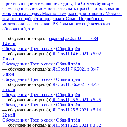
Привет, спящие и неспящие люди! :) На Сомнамбуляторе -
свежая фишка: возможность отсылать просьбы о толковании
конкретным людям. Можно - тем, кого давно знаете. Можно -
тем, кого подберёт и предложит Сомн. Подробнее и
многословно - в справке. P.S. Там много ещё всяческих
обновлений, это в…
— обсуждение открыл
paganoid
23.6.2021 в 17:34
14 июн
Обсуждения
/
Треп о снах
/
Общий трёп
— обсуждение открыл(а)
ЯаСомН
14.6.2021 в 5:02
7 июн
Обсуждения
/
Треп о снах
/
Общий трёп
— обсуждение открыл(а)
ЯаСомН
7.6.2021 в 3:47
5 июн
Обсуждения
/
Треп о снах
/
Общий трёп
— обсуждение открыл(а)
ЯаСомН
5.6.2021 в 4:45
25 май
Обсуждения
/
Треп о снах
/
Общий трёп
— обсуждение открыл(а)
ЯаСомН
25.5.2021 в 5:25
Обсуждения
/
Треп о снах
/
Общий трёп
— обсуждение открыл(а)
ЯаСомН
25.5.2021 в 5:14
22 май
Обсуждения
/
Треп о снах
/
Общий трёп
— обсуждение открыл(а)
ЯаСомН
22.5.2021 в 3:32