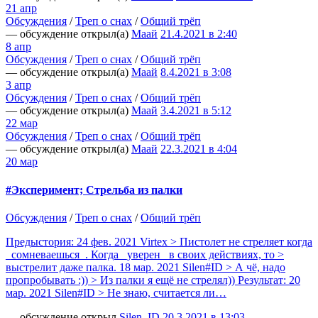
21 апр
Обсуждения
/
Треп о снах
/
Общий трёп
— обсуждение открыл(а)
Маай
21.4.2021 в 2:40
8 апр
Обсуждения
/
Треп о снах
/
Общий трёп
— обсуждение открыл(а)
Маай
8.4.2021 в 3:08
3 апр
Обсуждения
/
Треп о снах
/
Общий трёп
— обсуждение открыл(а)
Маай
3.4.2021 в 5:12
22 мар
Обсуждения
/
Треп о снах
/
Общий трёп
— обсуждение открыл(а)
Маай
22.3.2021 в 4:04
20 мар
#Эксперимент; Стрельба из палки
Обсуждения
/
Треп о снах
/
Общий трёп
Предыстория: 24 фев. 2021 Virtex > Пистолет не стреляет когда
_сомневаешься_. Когда _уверен_ в своих действиях, то >
выстрелит даже палка. 18 мар. 2021 Silen#ID > А чё, надо
пропробывать :)) > Из палки я ещё не стрелял)) Результат: 20
мар. 2021 Silen#ID > Не знаю, считается ли…
— обсуждение открыл
Silen_ID
20.3.2021 в 13:03