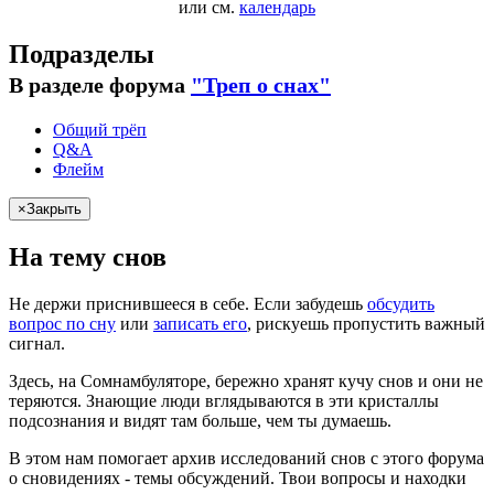
или см.
календарь
Подразделы
В разделе форума
"Треп о снах"
Общий трёп
Q&A
Флейм
×
Закрыть
На тему снов
Не
держи
приснившееся в себе. Если
забудешь
обсудить
вопрос по сну
или
записать его
,
рискуешь
пропустить важный
сигнал.
Здесь, на Сомнамбуляторе, бережно хранят
кучу снов
и они не
теряются. Знающие люди вглядываются в эти кристаллы
подсознания и видят там больше, чем
ты
думаешь
.
В этом нам помогает архив исследований снов с этого форума
о сновидениях -
темы обсуждений
.
Твои
вопросы и находки