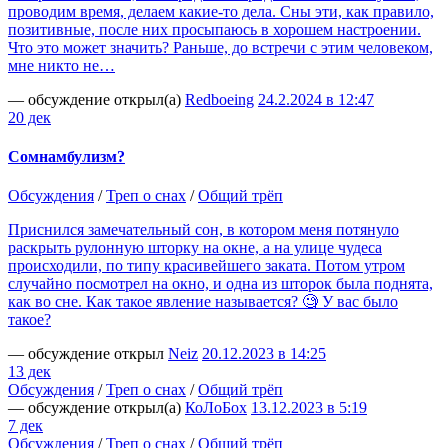
проводим время, делаем какие-то дела. Сны эти, как правило,
позитивные, после них просыпаюсь в хорошем настроении.
Что это может значить? Раньше, до встречи с этим человеком,
мне никто не…
— обсуждение открыл(а)
Redboeing
24.2.2024 в 12:47
20 дек
Сомнамбулизм?
Обсуждения
/
Треп о снах
/
Общий трёп
Приснился замечательный сон, в котором меня потянуло
раскрыть рулонную шторку на окне, а на улице чудеса
происходили, по типу красивейшего заката. Потом утром
случайно посмотрел на окно, и одна из шторок была поднята,
как во сне. Как такое явление называется? 🧐 У вас было
такое?
— обсуждение открыл
Neiz
20.12.2023 в 14:25
13 дек
Обсуждения
/
Треп о снах
/
Общий трёп
— обсуждение открыл(а)
КоЛоБох
13.12.2023 в 5:19
7 дек
Обсуждения
/
Треп о снах
/
Общий трёп