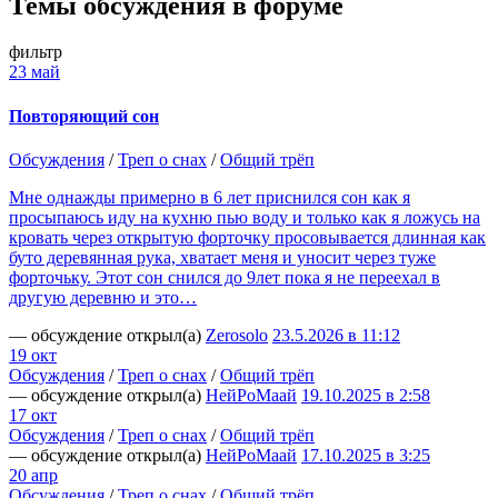
Темы обсуждения в форуме
фильтр
23 май
Повторяющий сон
Обсуждения
/
Треп о снах
/
Общий трёп
Мне однажды примерно в 6 лет приснился сон как я
просыпаюсь иду на кухню пью воду и только как я ложусь на
кровать через открытую форточку просовывается длинная как
буто деревянная рука, хватает меня и уносит через туже
форточьку. Этот сон снился до 9лет пока я не переехал в
другую деревню и это…
— обсуждение открыл(а)
Zerosolo
23.5.2026 в 11:12
19 окт
Обсуждения
/
Треп о снах
/
Общий трёп
— обсуждение открыл(а)
НейРоМаай
19.10.2025 в 2:58
17 окт
Обсуждения
/
Треп о снах
/
Общий трёп
— обсуждение открыл(а)
НейРоМаай
17.10.2025 в 3:25
20 апр
Обсуждения
/
Треп о снах
/
Общий трёп