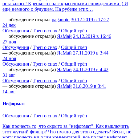
оставалось! Крепкого сна с красочными сновидениями :) И
ещё немного о будущем. На рубеже этих…
— обсуждение открыл
paganoid
30.12.2019 в 17:27
24 дек
Обсуждения
/
Треп о снах
/
Общий трёп
— обсуждение открыл(а)
ЯаМай
24.12.2019 в 16:46
27 ноя
Обсуждения
/
Треп о снах
/
Общий трёп
— обсуждение открыл(а)
ЯаМай
27.11.2019 в 3:44
24 ноя
Обсуждения
/
Треп о снах
/
Общий трёп
— обсуждение открыл(а)
ЯаМай
24.11.2019 в 4:42
31 авг
Обсуждения
/
Треп о снах
/
Общий трёп
— обсуждение открыл(а)
ЯаМай
31.8.2019 в 3:41
14 авг
Неформат
Обсуждения
/
Треп о снах
/
Общий трёп
Как прочесть то, что скрыто за "неформат". Как выключить
этот жуткий фильтр? Что нужно для этого сделать? Бесит, не
могу прочесть ни один комментарий, все подряд неформат,