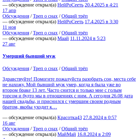
— обсуждение открыл(а)
НейРоСееть
20.4.2025 в 4:21
17 апр
Обсуждения
/
Треп о снах
/
Общий трёп
— обсуждение открыл(а)
НейРоСееть
17.4.2025 в 3:30
11 ноя
Обсуждения
/
Треп о снах
/
Общий трёп
— обсуждение открыл(а)
Маай
11.11.2024 в 5:23
27 авг
Умерший бывший муж
Обсуждения
/
Треп о снах
/
Общий трёп
Здравствуйте! Помогите пожалуйста разобрать сон, места себе
не нахожу. Мой бывший муж умер, когда я была уже во
втором браке 13 лет. Часто снится и только мне с голым
торсом и будто мы в отношениях с ним. А сегодня 26.08 дата
нашей свадьбы, и приснился с умершим своим родным
братом, якобы уходит к…
— обсуждение открыл(а)
Красотка43
27.8.2024 в 0:57
16 авг
Обсуждения
/
Треп о снах
/
Общий трёп
— обсуждение открыл(а)
МайМай
16.8.2024 в 2:09