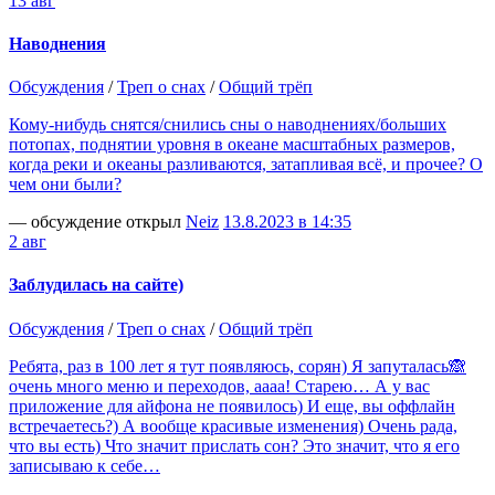
13 авг
Наводнения
Обсуждения
/
Треп о снах
/
Общий трёп
Кому-нибудь снятся/снились сны о наводнениях/больших
потопах, поднятии уровня в океане масштабных размеров,
когда реки и океаны разливаются, затапливая всё, и прочее? О
чем они были?
— обсуждение открыл
Neiz
13.8.2023 в 14:35
2 авг
Заблудилась на сайте)
Обсуждения
/
Треп о снах
/
Общий трёп
Ребята, раз в 100 лет я тут появляюсь, сорян) Я запуталась🙈
очень много меню и переходов, аааа! Старею… А у вас
приложение для айфона не появилось) И еще, вы оффлайн
встречаетесь?) А вообще красивые изменения) Очень рада,
что вы есть) Что значит прислать сон? Это значит, что я его
записываю к себе…