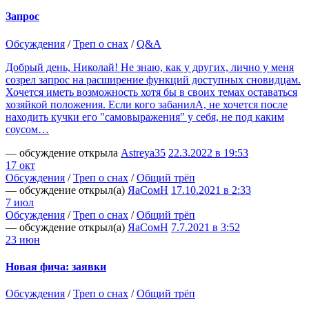
Запрос
Обсуждения
/
Треп о снах
/
Q&A
Добрый день, Николай! Не знаю, как у других, лично у меня
созрел запрос на расширение функций доступных сновидцам.
Хочется иметь возможность хотя бы в своих темах оставаться
хозяйкой положения. Если кого забанилА, не хочется после
находить кучки его "самовыражения" у себя, не под каким
соусом…
— обсуждение открыла
Аstreya35
22.3.2022 в 19:53
17 окт
Обсуждения
/
Треп о снах
/
Общий трёп
— обсуждение открыл(а)
ЯаСомН
17.10.2021 в 2:33
7 июл
Обсуждения
/
Треп о снах
/
Общий трёп
— обсуждение открыл(а)
ЯаСомН
7.7.2021 в 3:52
23 июн
Новая фича: заявки
Обсуждения
/
Треп о снах
/
Общий трёп