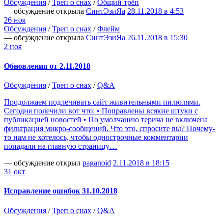
Обсуждения
/
Треп о снах
/
Общий трёп
— обсуждение открыла
СинтЭзиЯа
28.11.2018 в 4:53
26 ноя
Обсуждения
/
Треп о снах
/
Флейм
— обсуждение открыла
СинтЭзиЯа
26.11.2018 в 15:30
2 ноя
Обновления от 2.11.2018
Обсуждения
/
Треп о снах
/
Q&A
Продолжаем подлечивать сайт живительными пилюлями.
Сегодня полечили вот что: • Поправлены всякие штуки с
публикацией новостей • По умолчанию терича не включена
фильтрация микро-сообщений. Что это, спросите вы? Почему-
то нам не хотелось, чтобы однострочные комментарии
попадали на главную страницу…
— обсуждение открыл
paganoid
2.11.2018 в 18:15
31 окт
Исправление ошибок 31.10.2018
Обсуждения
/
Треп о снах
/
Q&A