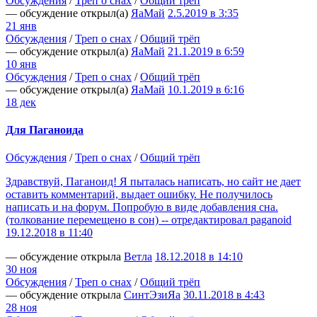
Обсуждения
/
Треп о снах
/
Общий трёп
— обсуждение открыл(а)
ЯаМай
2.5.2019 в 3:35
21 янв
Обсуждения
/
Треп о снах
/
Общий трёп
— обсуждение открыл(а)
ЯаМай
21.1.2019 в 6:59
10 янв
Обсуждения
/
Треп о снах
/
Общий трёп
— обсуждение открыл(а)
ЯаМай
10.1.2019 в 6:16
18 дек
Для Паганоида
Обсуждения
/
Треп о снах
/
Общий трёп
Здравствуй, Паганоид! Я пыталась написать, но сайт не дает
оставить комментарий, выдает ошибку. Не получилось
написать и на форум. Попробую в виде добавления сна.
(толкование перемещено в сон) -- отредактировал paganoid
19.12.2018 в 11:40
— обсуждение открыла
Ветла
18.12.2018 в 14:10
30 ноя
Обсуждения
/
Треп о снах
/
Общий трёп
— обсуждение открыла
СинтЭзиЯа
30.11.2018 в 4:43
28 ноя