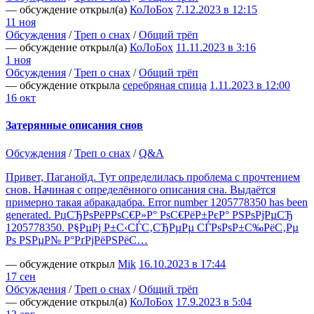
— обсуждение открыл(а)
КоЛоБох
7.12.2023 в 12:15
11 ноя
Обсуждения
/
Треп о снах
/
Общий трёп
— обсуждение открыл(а)
КоЛоБох
11.11.2023 в 3:16
1 ноя
Обсуждения
/
Треп о снах
/
Общий трёп
— обсуждение открыла
серебряная спица
1.11.2023 в 12:00
16 окт
Затерянные описания снов
Обсуждения
/
Треп о снах
/
Q&A
Привет, Паганойд. Тут определилась проблема с прочтением
снов. Начиная с определённого описания сна. Выдаётся
примерно такая абракадабра. Error number 1205778350 has been
generated. РџСЂРѕРёР
РѕС
€Р»Р° РѕС€РёР±РєР° РЅРѕРјРµСЂ
1205778350. Р§РµРј Р±С‹СЃС‚СЂРµРµ СЃРѕРѕР±С‰РёС‚Рµ
Рѕ РЅРµР№ Р°РґРјРёРЅРёС…
— обсуждение открыл
Mik
16.10.2023 в 17:44
17 сен
Обсуждения
/
Треп о снах
/
Общий трёп
— обсуждение открыл(а)
КоЛоБох
17.9.2023 в 5:04