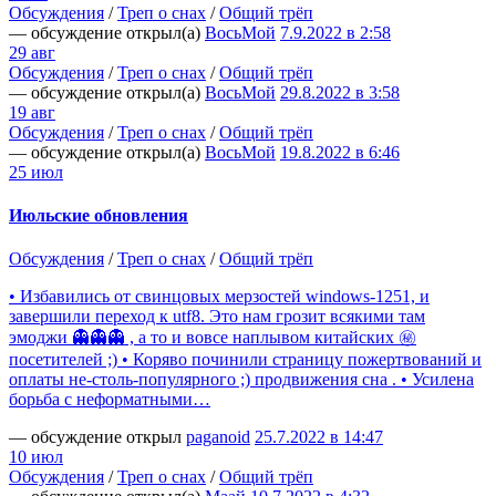
Обсуждения
/
Треп о снах
/
Общий трёп
— обсуждение открыл(а)
ВосьМой
7.9.2022 в 2:58
29 авг
Обсуждения
/
Треп о снах
/
Общий трёп
— обсуждение открыл(а)
ВосьМой
29.8.2022 в 3:58
19 авг
Обсуждения
/
Треп о снах
/
Общий трёп
— обсуждение открыл(а)
ВосьМой
19.8.2022 в 6:46
25 июл
Июльские обновления
Обсуждения
/
Треп о снах
/
Общий трёп
• Избавились от свинцовых мерзостей windows-1251, и
завершили переход к utf8. Это нам грозит всякими там
эмоджи 👻👻👻 , а то и вовсе наплывом китайских ㊙️
посетителей ;) • Коряво починили страницу пожертвований и
оплаты не-столь-популярного ;) продвижения сна . • Усилена
борьба с неформатными…
— обсуждение открыл
paganoid
25.7.2022 в 14:47
10 июл
Обсуждения
/
Треп о снах
/
Общий трёп