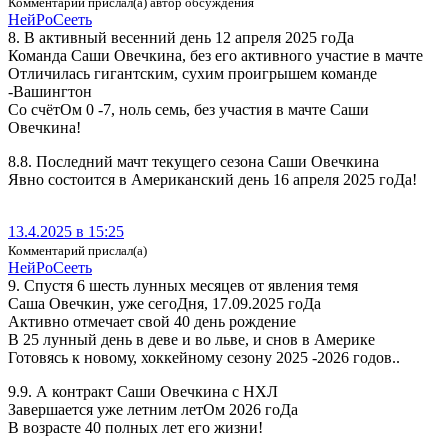
Комментарий прислал(а) автор обсуждения
Ней­Ро­Се­еть
8. В активный весенний день 12 апреля 2025 гоДа
Команда Саши Овечкина, без его активного участие в мачте
Отличилась гигантским, сухим проигрышем команде
-Вашингтон
Со счётОм 0 -7, ноль семь, без участия в мачте Саши
Овечкина!
8.8. Последний мачт текущего сезона Саши Овечкина
Явно состоится в Американский день 16 апреля 2025 гоДа!
13.4.2025 в 15:25
Комментарий прислал(а)
Ней­Ро­Се­еть
9. Спустя 6 шесть лунных месяцев от явления темя
Саша Овечкин, уже сегоДня, 17.09.2025 гоДа
Активно отмечает свой 40 день рождение
В 25 лунный день в деве и во льве, и снов в Америке
Готовясь к новому, хоккейному сезону 2025 -2026 годов..
9.9. А контракт Саши Овечкина с НХЛ
Завершается уже летним летОм 2026 гоДа
В возрасте 40 полных лет его жизни!