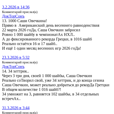
3.2.2026 в 14:36
Комментарий прислал(а)
Док­ТорСонъ
13. 1000 Саши Овечкина!
Прямо в Американский день весеннего равноденствия
22 марта 2026 гоДа, Саша Овечкин забросил
Ровно 1 000 шайбу в чемпионатАх НХЛ..
А до фиксированного рекорда Грецки, в 1016 шайб
Реально остаётся 16 и 17 шайб..
И ещё 1 один месяц весенних игр 2026 гоДа!
23.3.2026 в 5:32
Комментарий прислал(а)
Док­ТорСонъ
14. 34 хеттрик..
Через 3 три дня, своей 1 000 шайбы, Саша Овечкин
Реально соТворил свой, уже 34 хеттрик, и до конца сезона
Саша Овечкин, может реально добраться до рекорДа Гретцки
В общем количестве 1 016 шайб?!
34 умножит на 3, равняется 102 шайбы, в 34 отдельных
встречАх..
31.3.2026 в 3:44
Комментарий прислал(а)