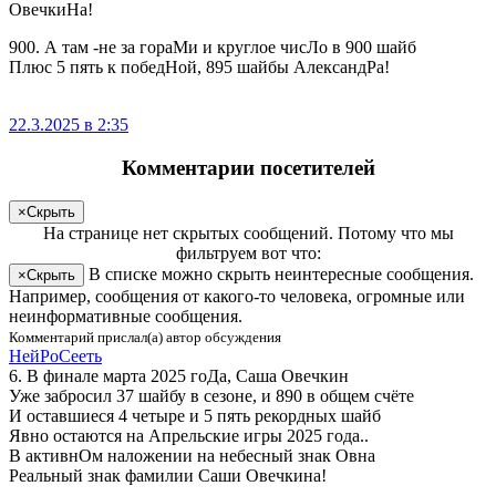
ОвечкиНа!
900. А там -не за гораМи и круглое чисЛо в 900 шайб
Плюс 5 пять к победНой, 895 шайбы АлександРа!
22.3.2025 в 2:35
Комментарии посетителей
×
Скрыть
На странице
нет скрытых сообщений
.
Потому что мы
фильтруем вот что:
В списке можно скрыть неинтересные сообщения.
×
Скрыть
Например, сообщения от какого-то человека, огромные или
неинформативные сообщения.
Комментарий прислал(а) автор обсуждения
Ней­Ро­Се­еть
6. В финале марта 2025 гоДа, Саша Овечкин
Уже забросил 37 шайбу в сезоне, и 890 в общем счёте
И оставшиеся 4 четыре и 5 пять рекордных шайб
Явно остаются на Апрельские игры 2025 года..
В активнОм наложении на небесный знак Овна
Реальный знак фамилии Саши Овечкина!