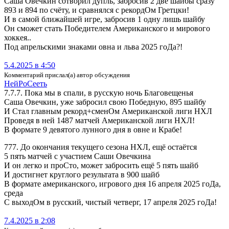
Саша Овечкин сотворил дупль, забросив 2 две шайбы сразу
893 и 894 по счёту, и сравнялся с рекордОм Гретцки!
И в самой ближайшей игре, забросив 1 одну лишь шайбу
Он сможет стать Победителем Американского и мирового
хоккея..
Под апрельскими знаками овна и льва 2025 гоДа?!
5.4.2025 в 4:50
Комментарий прислал(а) автор обсуждения
Ней­Ро­Се­еть
7.7.7. Пока мы в спали, в русскую ночь Благовещенья
Саша Овечкин, уже забросил свою Победную, 895 шайбу
И Стал главным рекорд+сменОм Американской лиги НХЛ
Проведя в ней 1487 матчей Американской лиги НХЛ!
В формате 9 девятого лунного дня в овне и Крабе!
777. До окончания текущего сезона НХЛ, ещё остаётся
5 пять матчей с участием Саши Овечкина
И он легко и проСто, может забросить ещё 5 пять шайб
И достигнет круглого результата в 900 шайб
В формате американского, игрового дня 16 апреля 2025 гоДа,
среда
С выходОм в русский, чистый четверг, 17 апреля 2025 гоДа!
7.4.2025 в 2:08