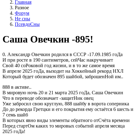
Главная
Разное
Форум
Не сны
ПсевдоСны
Саша Овечкин -895!
0. Александр Овечкин родился в СССР -17.09.1985 гоДа
И при росте в 190 сантиметров, сейЧас накручивает
Свой 40 соРоковой год жизни, и в то же самое время
В апреле 2025 гоДа, выходит на Хоккейный рекорд НХЛ
Который будет обозначен 895 шайбой, заброшенНой им..
888 в активе..
В мировую ночь 20 и 21 марта 2025 гоДа, Саша Овечкин
Что в переводе обозначает -защитНик овец
Уже забросил свою круглую, 888 шайбу в ворота соперника
До до рекорда Гретцки и его покрытия ему остаётся 6 шесть и
7 семь шайб
В которых явно виды элементы обратного отСчёта времени
Перед стартОм каких то мировых событий апреля месяца
2025 гоДа!