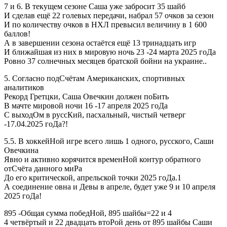
7 и 6. В текущем сезоне Саша уже забросит 35 шайб
И сделав ещё 22 голевых передачи, набрал 57 очков за сезон
И по количеству очков в НХЛ превысил величину в 1 600
баллов!
А в завершении сезона остаётся ещё 13 тринадцать игр
И ближайшая из них в мировую ночь 23 -24 марта 2025 гоДа
Ровно 37 солнечных месяцев братской бойни на украине..
5. Согласно подСчётам Американских, спортивных
аналитиков
Рекорд Гретцки, Саша Овечкин должен поБить
В мачте мировой ночи 16 -17 апреля 2025 гоДа
С выходОм в руссКий, пасхальный, чистый четверг
-17.04.2025 гоДа?!
5.5. В хоккейНой игре всего лишь 1 одного, русского, Саши
Овечкина
Явно и активно корячится временНой контур обратного
отСчёта данного миРа
До его критической, апрельской точки 2025 гоДа.1
А соединение овна и Девы в апреле, будет уже 9 и 10 апреля
2025 гоДа!
895 -Общая сумма победНой, 895 шайбы=22 и 4
4 четвёртый и 22 двадцать втоРой день от 895 шайбы Саши