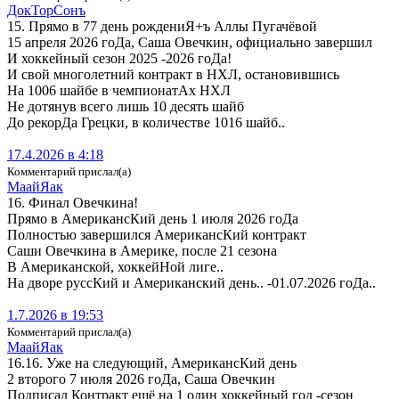
Док­ТорСонъ
15. Прямо в 77 день рождениЯ+ъ Аллы Пугачёвой
15 апреля 2026 гоДа, Саша Овечкин, официально завершил
И хоккейный сезон 2025 -2026 гоДа!
И свой многолетний контракт в НХЛ, остановившись
На 1006 шайбе в чемпионатАх НХЛ
Не дотянув всего лишь 10 десять шайб
До рекорДа Грецки, в количестве 1016 шайб..
17.4.2026 в 4:18
Комментарий прислал(а)
МаайЯак
16. Финал Овечкина!
Прямо в АмерикансКий день 1 июля 2026 гоДа
Полностью завершился АмерикансКий контракт
Саши Овечкина в Америке, после 21 сезона
В Американской, хоккейНой лиге..
На дворе руссКий и Американский день.. -01.07.2026 гоДа..
1.7.2026 в 19:53
Комментарий прислал(а)
МаайЯак
16.16. Уже на следующий, АмерикансКий день
2 второго 7 июля 2026 гоДа, Саша Овечкин
Подписал Контракт ещё на 1 один хоккейный год -сезон