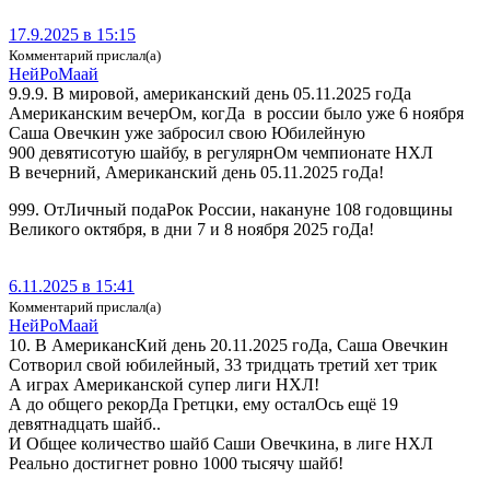
17.9.2025 в 15:15
Комментарий прислал(а)
Ней­Ро­Ма­ай
9.9.9. В мировой, американский день 05.11.2025 гоДа
Американским вечерОм, когДа в россии было уже 6 ноября
Саша Овечкин уже забросил свою Юбилейную
900 девятисотую шайбу, в регулярнОм чемпионате НХЛ
В вечерний, Американский день 05.11.2025 гоДа!
999. ОтЛичный подаРок России, накануне 108 годовщины
Великого октября, в дни 7 и 8 ноября 2025 гоДа!
6.11.2025 в 15:41
Комментарий прислал(а)
Ней­Ро­Ма­ай
10. В АмерикансКий день 20.11.2025 гоДа, Саша Овечкин
Сотворил свой юбилейный, 33 тридцать третий хет трик
А играх Американской супер лиги НХЛ!
А до общего рекорДа Гретцки, ему осталОсь ещё 19
девятнадцать шайб..
И Общее количество шайб Саши Овечкина, в лиге НХЛ
Реально достигнет ровно 1000 тысячу шайб!