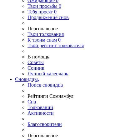
Ожидающие
0
Твои
просьбы
0
Тебя
просят
0
Продвижение снов
Персональное
Твои
толкования
К
твоим
снам
0
Твой
рейтинг толкователя
В помощь
Советы
Сонник
Лунный календарь
Сновидцы,
Поиск сновидца
Рейтинги Сомнамбул
Сна
Толкований
Активности
Благотворители
Персональное