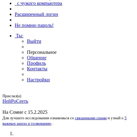
с чужого компьютера
Расширенный логин
Не помню пароль!
Ты
:
Выйти
Персональное
Общение
Профиль
Контакты
Настройки
Прислал(а)
Ней­Ро­Се­еть
На
Сомне
с 15.2.2025
Для лучшего исследования
ознакомься
со
связанными снами
и
узнай
о
5
важных шагах к толкованию
.