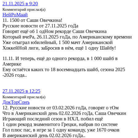
21.11.2025 в 9:20
Комментарий прислал(а)
Ней­Ро­Ма­ай
11. 1500 от Саши Овечкина!
Русские новости от 27.11.2025 гоДа
Говорят ещё об 1 одНом рекорде Саши Овечкина
Который вчеРа, 26.11.2025 гоДа, по Американскому времени
Уже отыграл юбилейный, 1 500 мачт Американской
ХоккейНой лиги, заБросив в нём, ещё 1 одну Шайбу!
11.11. И теперь, ещё до одного рекорда, в 1 000 шайб в
Америке
Ему остаётся каких то 18 восемнадцать шайб, сезона 2025
-2026 года..
27.11.2025 в 12:25
Комментарий прислал(а)
Док­ТорСонъ
12. Русские новости от 03.02.2026 гоДа, говорят о тОм
Что в Американский день 02.02.2026 гоДа, Саша Овечкин
Играющий последний сезон в НХЛ, побил ещё
1 один рекорд знаменитого Грецки, набрав по системе
Гол плюс пас, в игре за 1 одну команду, уже 1670 очков
В американский день 02.02.2026 гоДа..