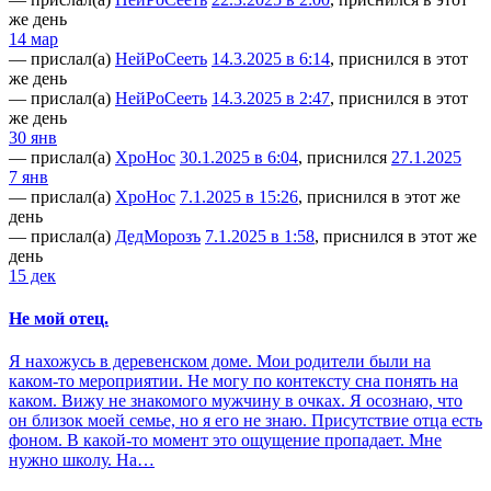
же день
14 мар
— прислал(а)
НейРоСееть
14.3.2025 в 6:14
, приснился в этот
же день
— прислал(а)
НейРоСееть
14.3.2025 в 2:47
, приснился в этот
же день
30 янв
— прислал(а)
ХроНос
30.1.2025 в 6:04
, приснился
27.1.2025
7 янв
— прислал(а)
ХроНос
7.1.2025 в 15:26
, приснился в этот же
день
— прислал(а)
ДедМорозъ
7.1.2025 в 1:58
, приснился в этот же
день
15 дек
Не мой отец.
Я нахожусь в деревенском доме. Мои родители были на
каком-то мероприятии. Не могу по контексту сна понять на
каком. Вижу не знакомого мужчину в очках. Я осознаю, что
он близок моей семье, но я его не знаю. Присутствие отца есть
фоном. В какой-то момент это ощущение пропадает. Мне
нужно школу. На…