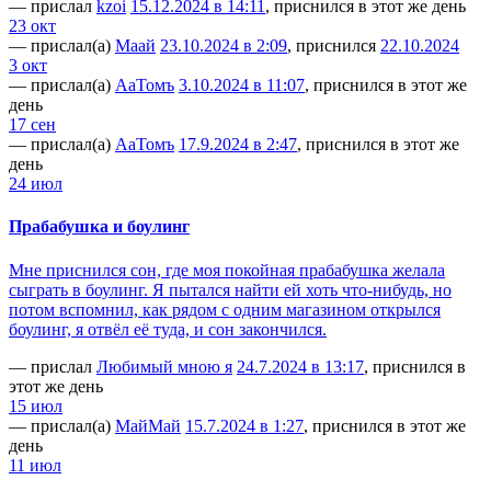
— прислал
kzoi
15.12.2024 в 14:11
, приснился в этот же день
23 окт
— прислал(а)
Маай
23.10.2024 в 2:09
, приснился
22.10.2024
3 окт
— прислал(а)
АаТомъ
3.10.2024 в 11:07
, приснился в этот же
день
17 сен
— прислал(а)
АаТомъ
17.9.2024 в 2:47
, приснился в этот же
день
24 июл
Прабабушка и боулинг
Мне приснился сон, где моя покойная прабабушка желала
сыграть в боулинг. Я пытался найти ей хоть что-нибудь, но
потом вспомнил, как рядом с одним магазином открылся
боулинг, я отвёл её туда, и сон закончился.
— прислал
Любимый мною я
24.7.2024 в 13:17
, приснился в
этот же день
15 июл
— прислал(а)
МайМай
15.7.2024 в 1:27
, приснился в этот же
день
11 июл