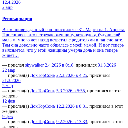
12.4.2026
2 апр
Реинкарнация
Всем привет, данный сон приснился с 31. Марта на 1. Апреля.
Приснилось, что встречаю женщину, которую я, будучи ещё
малым, много лет назад встретил с родителями в пансионате.
Там она довольно часто общалась с моей мамой. И вот теперь
выясняется, что у этой женщины умерла дочь и она теперь
живёт…
— прислал
skywalker
2.4.2026 в 0:18
, приснился
31.3.2026
22 мар
— прислал(а)
ДокТорСонъ
22.3.2026 в 4:25
, приснился
21.3.2026
5 мар
— прислал(а)
ДокТорСонъ
5.3.2026 в 5:55
, приснился в этот
же день
12 фев
— прислал(а)
ДокТорСонъ
12.2.2026 в 8:31
, приснился в этот
же день
9 фев
— прислал(а)
ДокТорСонъ
9.2.2026 в 13:33
, приснился в этот
же день