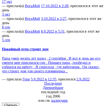
17 окт
— прислал(а)
ВосьМой
17.10.2022 в 2:28
, приснился в этот же
день
3 окт
— прислал(а)
ВосьМой
3.10.2022 в 2:27
, приснился в этот же
день
8 сен
— прислал(а)
ВосьМой
8.9.2022 в 5:31
, приснился в этот же
день
5 сен
Покойный отец строит дом
Папа умер десять лет назад , 2 сентября . И вот в день же его
смерти мне приснился сон . Пришел папа , пообедал и
собрался на работу . Я спросила , где работаешь . Он сказал ,
что строит дом для своего племянника ..
— прислала
Гора
5.9.2022 в 12:35
, приснился
2.9.2022
Последние
Древнейшие
последний
год
год 2006
или см.
календарь
×
Закрыть