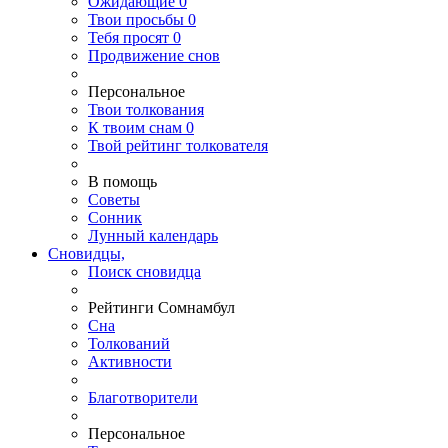
Ожидающие
0
Твои
просьбы
0
Тебя
просят
0
Продвижение снов
Персональное
Твои
толкования
К
твоим
снам
0
Твой
рейтинг толкователя
В помощь
Советы
Сонник
Лунный календарь
Сновидцы,
Поиск сновидца
Рейтинги Сомнамбул
Сна
Толкований
Активности
Благотворители
Персональное