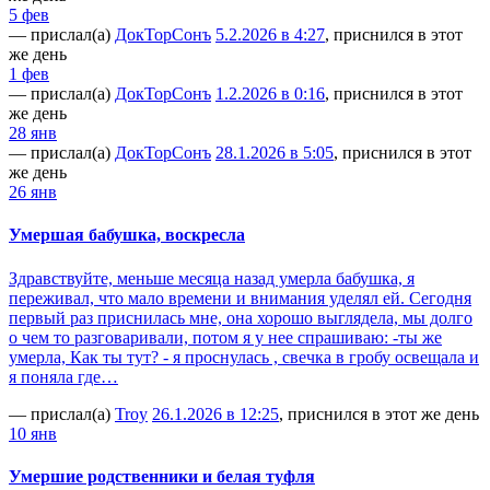
5 фев
— прислал(а)
ДокТорСонъ
5.2.2026 в 4:27
, приснился в этот
же день
1 фев
— прислал(а)
ДокТорСонъ
1.2.2026 в 0:16
, приснился в этот
же день
28 янв
— прислал(а)
ДокТорСонъ
28.1.2026 в 5:05
, приснился в этот
же день
26 янв
Умершая бабушка, воскресла
Здравствуйте, меньше месяца назад умерла бабушка, я
переживал, что мало времени и внимания уделял ей. Сегодня
первый раз приснилась мне, она хорошо выглядела, мы долго
о чем то разговаривали, потом я у нее спрашиваю: -ты же
умерла, Как ты тут? - я проснулась , свечка в гробу освещала и
я поняла где…
— прислал(а)
Troy
26.1.2026 в 12:25
, приснился в этот же день
10 янв
Умершие родственники и белая туфля