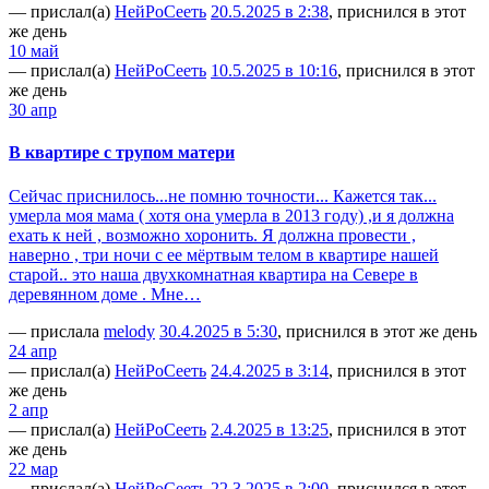
— прислал(а)
НейРоСееть
20.5.2025 в 2:38
, приснился в этот
же день
10 май
— прислал(а)
НейРоСееть
10.5.2025 в 10:16
, приснился в этот
же день
30 апр
В квартире с трупом матери
Сейчас приснилось...не помню точности... Кажется так...
умерла моя мама ( хотя она умерла в 2013 году) ,и я должна
ехать к ней , возможно хоронить. Я должна провести ,
наверно , три ночи с ее мёртвым телом в квартире нашей
старой.. это наша двухкомнатная квартира на Севере в
деревянном доме . Мне…
— прислала
melody
30.4.2025 в 5:30
, приснился в этот же день
24 апр
— прислал(а)
НейРоСееть
24.4.2025 в 3:14
, приснился в этот
же день
2 апр
— прислал(а)
НейРоСееть
2.4.2025 в 13:25
, приснился в этот
же день
22 мар
— прислал(а)
НейРоСееть
22.3.2025 в 2:00
, приснился в этот