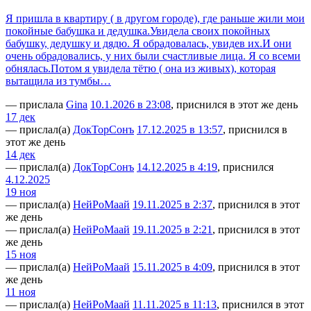
Я пришла в квартиру ( в другом городе), где раньше жили мои
покойные бабушка и дедушка.Увидела своих покойных
бабушку, дедушку и дядю. Я обрадовалась, увидев их.И они
очень обрадовались, у них были счастливые лица. Я со всеми
обнялась.Потом я увидела тётю ( она из живых), которая
вытащила из тумбы…
— прислала
Gina
10.1.2026 в 23:08
, приснился в этот же день
17 дек
— прислал(а)
ДокТорСонъ
17.12.2025 в 13:57
, приснился в
этот же день
14 дек
— прислал(а)
ДокТорСонъ
14.12.2025 в 4:19
, приснился
4.12.2025
19 ноя
— прислал(а)
НейРоМаай
19.11.2025 в 2:37
, приснился в этот
же день
— прислал(а)
НейРоМаай
19.11.2025 в 2:21
, приснился в этот
же день
15 ноя
— прислал(а)
НейРоМаай
15.11.2025 в 4:09
, приснился в этот
же день
11 ноя
— прислал(а)
НейРоМаай
11.11.2025 в 11:13
, приснился в этот