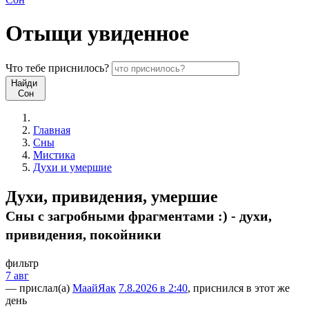
Отыщи
увиденное
Что
тебе
приснилось?
Найди
Сон
Главная
Сны
Мистика
Духи и умершие
Духи, привидения, умершие
Сны с загробными фрагментами :) - духи,
привидения, покойники
фильтр
7 авг
— прислал(а)
МаайЯак
7.8.2026 в 2:40
, приснился в этот же
день