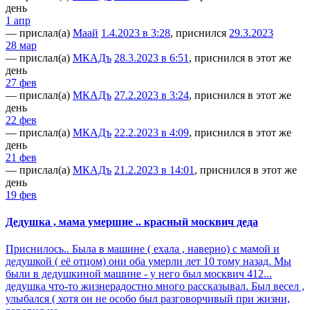
день
1 апр
— прислал(а)
Маай
1.4.2023 в 3:28
, приснился
29.3.2023
28 мар
— прислал(а)
МКАДъ
28.3.2023 в 6:51
, приснился в этот же
день
27 фев
— прислал(а)
МКАДъ
27.2.2023 в 3:24
, приснился в этот же
день
22 фев
— прислал(а)
МКАДъ
22.2.2023 в 4:09
, приснился в этот же
день
21 фев
— прислал(а)
МКАДъ
21.2.2023 в 14:01
, приснился в этот же
день
19 фев
Дедушка , мама умершие .. красный москвич деда
Приснилось.. Была в машине ( ехала , наверно) с мамой и
дедушкой ( её отцом) они оба умерли лет 10 тому назад. Мы
были в дедушкиной машине - у него был москвич 412...
дедушка что-то жизнерадостно много рассказывал. Был весел ,
улыбался ( хотя он не особо был разговорчивый при жизни,