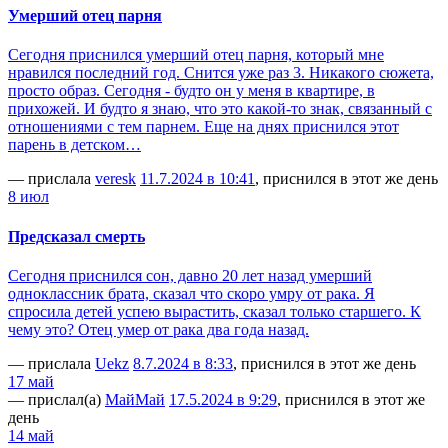
Умерший отец парня
Сегодня приснился умерший отец парня, который мне
нравился последний год. Снится уже раз 3. Никакого сюжета,
просто образ. Сегодня - будто он у меня в квартире, в
прихожей. И будто я знаю, что это какой-то знак, связанный с
отношениями с тем парнем. Еще на днях приснился этот
парень в детском…
— прислала
veresk
11.7.2024 в 10:41
, приснился в этот же день
8 июл
Предсказал смерть
Сегодня приснился сон, давно 20 лет назад умерший
одноклассник брата, сказал что скоро умру от рака. Я
спросила детей успею вырастить, сказал только старшего. К
чему это? Отец умер от рака два года назад.
— прислала
Uekz
8.7.2024 в 8:33
, приснился в этот же день
17 май
— прислал(а)
МайМай
17.5.2024 в 9:29
, приснился в этот же
день
14 май