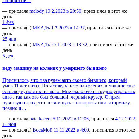
говорил не…
— прислала
melody
19.2.2023 в 20:50
, приснился в этот же
день
1 фев
— прислал(а)
МКАДъ
1.2.2023 в 14:37
, приснился в этот же
день
25 янв
— прислал(а)
МКАДъ
25.1.2023 в 13:32
, приснился в этот же
день
5 дек
веду машину на коленях у умершего бывшего
Приснилось, что я за рулем авто своего бывшего, который
умер 11 лет назад. Но я сижу у него на коленях, в машине еще
есть люди, но я их не знаю. Мне было очень трудно управлять
авто , так как это был большой, черный крузер. Я прям
чувствую страх, что не впишусь в повороты или заторможу
поздно и…
— прислала
natalkacvet
5.12.2022 в 12:06
, приснился
4.12.2022
11 ноя
— прислал(а)
ВосьМой
11.11.2022 в 4:00
, приснился в этот же
день