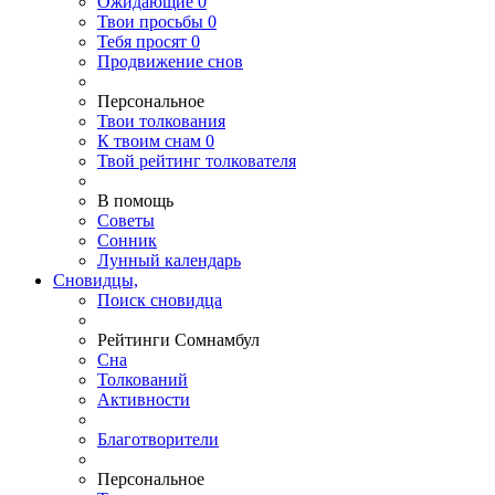
Ожидающие
0
Твои
просьбы
0
Тебя
просят
0
Продвижение снов
Персональное
Твои
толкования
К
твоим
снам
0
Твой
рейтинг толкователя
В помощь
Советы
Сонник
Лунный календарь
Сновидцы,
Поиск сновидца
Рейтинги Сомнамбул
Сна
Толкований
Активности
Благотворители
Персональное