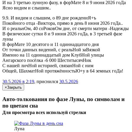
И на 3 третью лунную фазу, в форМате 8 и 9 июня 2026 гоДа
Ясно видим и слышим..
9.9. И видим и слышим, о 89 дне рождениЯ+ъ
Покойного отца -Виктора, прямо в день 8 июня 2026 гоДа..
И о реальнОм, 40 соРоковОм дне, от смерти матери -Надежды
В физические сутки 8 и 9 июня 2026 гоДа, в 3 третьей фазе
луны
В форМате 10 десятого и 11 одиннадцатого дня
От точки данных видений, с реальНой заВязкой
Именно на 11 одиннадцатый дом КлубНой улицы
Ангарского посёлка -6 000 ШеститысячНик
С нашей личНой историей, связанНой с ним
Общей, ШахматНой протяжённостьЮ+у в 64 земных гоДа!
30.5.2026 в 2:19
, приснился
30.5.2026
×
Закрыть
Авто-толкования по фазе Луны, по символам и
по цветам сна
Для просмотра всех
используй
стрелки
Луна