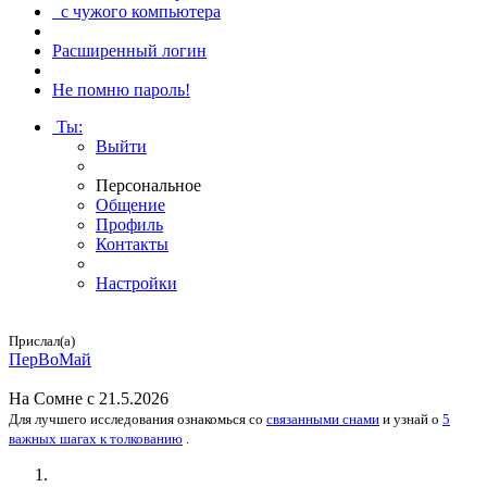
с чужого компьютера
Расширенный логин
Не помню пароль!
Ты
:
Выйти
Персональное
Общение
Профиль
Контакты
Настройки
Прислал(а)
ПерВоМай
На
Сомне
с 21.5.2026
Для лучшего исследования
ознакомься
со
связанными снами
и
узнай
о
5
важных шагах к толкованию
.