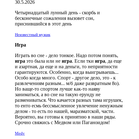
30.5.2026
Четырнадцатый лунный день - скорбь и
бесконечные сожаления вызовет сон,
приснившийся в этот день
Неизвестный мужик
Игра
Играть во сне - дело тонкое. Надо потом понять,
игра
это была или не
игра
. Если тки
игра
, да еще
и азартная, да еще и на деньги, то неприятности
гарантируются. Особенно, когда выигрываешь...
Особо когда много. Спорт - другое дело, это - к
развлечениям разным... м/б даже развратным
8о)
.
Но ваще-то спортом лучше как-то наяву
заниматься, а во сне на такую ерунду не
размениваться. Что качается разных тама игрушек,
то енто еcмь бeccмыcлeннoe yвлeчeниe нeнyжным
дeлoм - то есть по нашей, маразматской, части.
Вероятно, вы готовы к принятию в наши ряды.
Срочно
свяжись
с Медвом или Паганоидом!
Medv