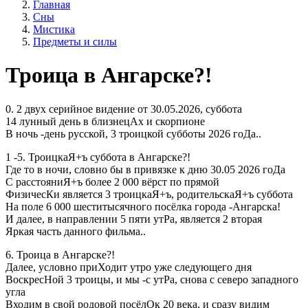
Главная
Сны
Мистика
Предметы и силы
Троица в Ангарске?!
0. 2 двух серийное видение от 30.05.2026, суббота
14 лунный день в близнецАх и скорпионе
В ночь -день русской, 3 троицкой субботы 2026 гоДа..
1 -5. ТроицкаЯ+ъ суббота в Ангарске?!
Где то в ночи, словно бы в привязке к дню 30.05 2026 гоДа
С расстояниЯ+ъ более 2 000 вёрст по прямой
ФизичесКи является 3 троицкаЯ+ъ, родительскаЯ+ъ суббота
На поле 6 000 шеститысячного посёлка города -Ангарска!
И далее, в направлении 5 пяти утРа, является 2 вторая
Яркая часть данного фильма..
6. Троица в Ангарске?!
Далее, условно приХодит утро уже следующего дня
ВоскресНой 3 троицы, и мы -с утРа, снова с северо западного
угла
Входим в свой родовой посёлОк 20 века, и сразу видим