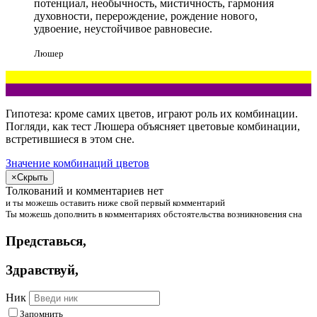
потенциал, необычность, мистичность, гармония
духовности, перерождение, рождение нового,
удвоение, неустойчивое равновесие.
Люшер
Гипотеза: кроме самих цветов, играют роль их комбинации.
Погляди
, как тест Люшера объясняет цветовые комбинации,
встретившиеся в этом сне.
Значение комбинаций цветов
×
Скрыть
Толкований и комментариев нет
и
ты
можешь
оставить ниже свой первый комментарий
Ты
можешь
дополнить в комментариях обстоятельства возникновения сна
Представься
,
Здравствуй
,
Ник
Запомнить