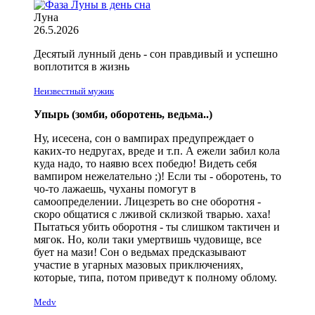
Луна
26.5.2026
Десятый лунный день - сон правдивый и успешно
воплотится в жизнь
Неизвестный мужик
Упырь (зомби, оборотень, ведьма..)
Ну, исесена, сон о вампирах предупреждает о
каких-то недругах, вреде и т.п. А ежели забил кола
куда надо, то наявю всех победю! Видеть себя
вампиром нежелательно ;)! Если ты - оборотень, то
чо-то лажаешь, чуханы помогут в
самоопределении. Лицезреть во сне оборотня -
скоро общатися с лживой склизкой тварью. хаха!
Пытаться убить оборотня - ты слишком тактичен и
мягок. Но, коли таки умертвишь чудовище, все
бует на мази! Сон о ведьмах предсказывают
участие в угарных мазовых приключениях,
которые, типа, потом приведут к полному облому.
Medv