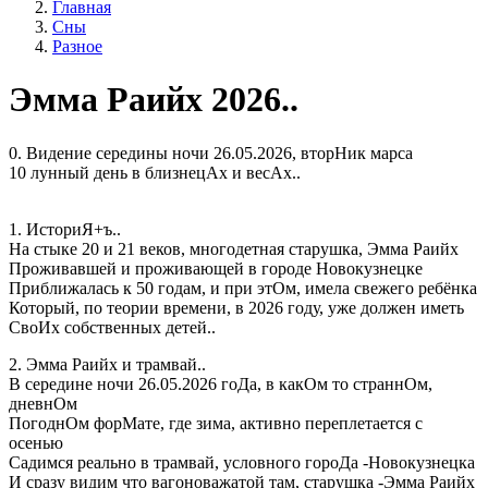
Главная
Сны
Разное
Эмма Раийх 2026..
0. Видение середины ночи 26.05.2026, вторНик марса
10 лунный день в близнецАх и весАх..
1. ИсториЯ+ъ..
На стыке 20 и 21 веков, многодетная старушка, Эмма Раийх
Проживавшей и проживающей в городе Новокузнецке
Приближалась к 50 годам, и при этОм, имела свежего ребёнка
Который, по теории времени, в 2026 году, уже должен иметь
СвоИх собственных детей..
2. Эмма Раийх и трамвай..
В середине ночи 26.05.2026 гоДа, в какОм то страннОм,
дневнОм
ПогоднОм форМате, где зима, активно переплетается с
осенью
Садимся реально в трамвай, условного гороДа -Новокузнецка
И сразу видим что вагоноважатой там, старушка -Эмма Раийх