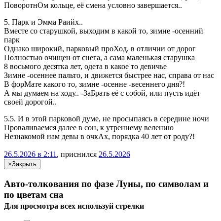
ПоворотнОм кольце, её смена условно завершается..
5. Парк и Эмма Раийх..
Вместе со старушкой, выходим в какой то, зимне -осенний
парк
Однако широкий, парковый проХод, в отличии от дорог
Полностью очищен от снега, а сама маленькая старушка
8 восьмого десятка лет, одета в какое то девичье
Зимне -осеннее пальто, и движется быстрее нас, справа от нас
В форМате какого то, зимне -осенне -весеннего дня?!
А мы думаем на ходу.. -ЗаБрать её с собой, или пусть идёт
своей дорогой..
5.5. И в этой парковой думе, не просыпаясь в середине ночи
Проваливаемся далее в сон, к утреннему велению
Незнакомой нам девы в очкАх, порядка 40 лет от роду?!
26.5.2026 в 2:11
, приснился
26.5.2026
×
Закрыть
Авто-толкования по фазе Луны, по символам и
по цветам сна
Для просмотра всех
используй
стрелки