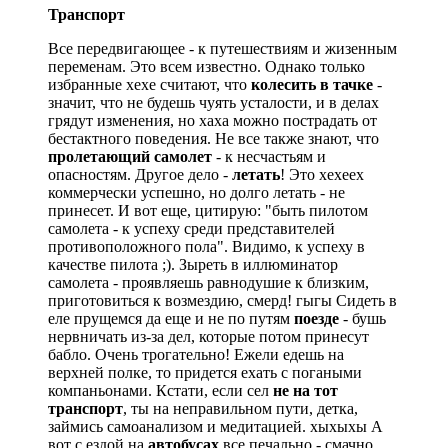
Транспорт
Все передвигающее - к путешествиям и жизенным
переменам. Это всем известно. Однако только
избранные хехе считают, что
колесить в тачке
-
значит, что не будешь чуять усталости, и в делах
грядут изменения, но хаха можно пострадать от
бестактного поведения. Не все также знают, что
пролетающий самолет
- к несчастьям и
опасностям. Другое дело -
летать
! Это хехеех
коммерчески успешно, но долго летать - не
принесет. И вот еще, цитирую: "быть пилотом
самолета - к успеху среди представителей
противоположного пола". Видимо, к успеху в
качестве пилота
;)
. Зыреть в иллюминатор
самолета - проявляешь равнодушие к близким,
приготовиться к возмездию, смерд! гыгы Сидеть в
еле прущемся да еще и не по путям
поезде
- бушь
нервничать из-за дел, которые потом принесут
бабло. Очень трогательно! Ежели едешь на
верхней полке, то придется ехать с погаными
компаньонами. Кстати, если сел
не на тот
транспорт
, ты на неправильном пути, детка,
займись самоанализом и медитацией. хыхыхы А
вот с ездой на
автобусах
все печально - смачно