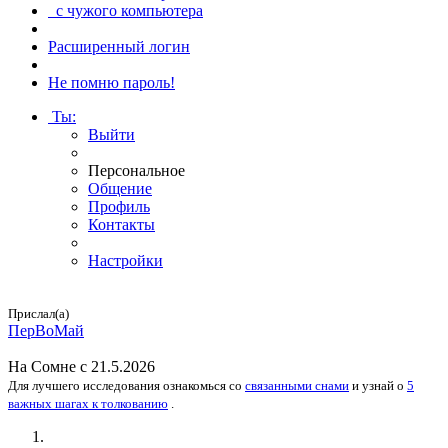
с чужого компьютера
Расширенный логин
Не помню пароль!
Ты
:
Выйти
Персональное
Общение
Профиль
Контакты
Настройки
Прислал(а)
ПерВоМай
На
Сомне
с 21.5.2026
Для лучшего исследования
ознакомься
со
связанными снами
и
узнай
о
5
важных шагах к толкованию
.