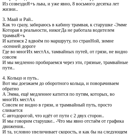
Из созвездиЯ+ъ льва, и уже явно, 8 восьмого десятка лет
жизни..
3. Маай и Рай..
Как то сразу, забираюсь в кабину трамвая, к старушке -Эмме
Которая в реальности, никогДа не работала водителем
трамваЯ+ъ
И катимся 2 вдвоём по маршруту, по странНой, зимне
-осенней дороге
Где во многИх местАх, тамвайных путей, от грязи, не видно
совсем
И мы медленно пробираемся через эти, грязные, трамвайные
пути..
4. Кольцо и путь..
Вот мы доезжаем до оборотного кольца, и поворачиваем
обратно
А Эмма, ещё медленнее катится по путям, которых, во
многИх местАх
Совсем не видно в грязи, и трамвайный путь, просто
сливается
С автодорогой, что идёт от пути с 2 двух сторон..
И мы говорим старушке.. -Что мы явно отстаём от графика
движения..
И та, условно увеличивает скорость, и как бы на следующем