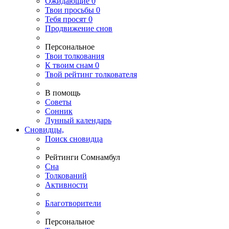
Ожидающие
0
Твои
просьбы
0
Тебя
просят
0
Продвижение снов
Персональное
Твои
толкования
К
твоим
снам
0
Твой
рейтинг толкователя
В помощь
Советы
Сонник
Лунный календарь
Сновидцы,
Поиск сновидца
Рейтинги Сомнамбул
Сна
Толкований
Активности
Благотворители
Персональное