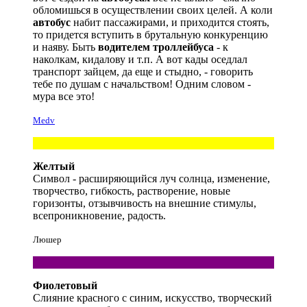
обломишься в осуществлении своих целей. А коли
автобус
набит пассажирами, и приходится стоять,
то придется вступить в брутальную конкуренцию
и наяву. Быть
водителем троллейбуса
- к
наколкам, кидалову и т.п. А вот кады оседлал
транспорт зайцем, да еще и стыдно, - говорить
тебе по душам с начальством! Одним словом -
мура все это!
Medv
Желтый
Символ - расширяющийся луч солнца, изменение,
творчество, гибкость, растворение, новые
горизонты, отзывчивость на внешние стимулы,
всепроникновение, радость.
Люшер
Фиолетовый
Слияние красного с синим, искусство, творческий