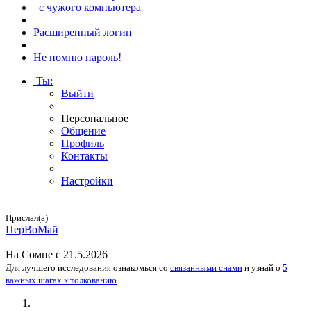
с чужого компьютера
Расширенный логин
Не помню пароль!
Ты
:
Выйти
Персональное
Общение
Профиль
Контакты
Настройки
Прислал(а)
ПерВоМай
На
Сомне
с 21.5.2026
Для лучшего исследования
ознакомься
со
связанными снами
и
узнай
о
5
важных шагах к толкованию
.