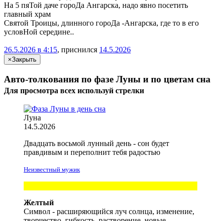
На 5 пяТой даче гороДа Ангарска, надо явно посетить
главный храм
Святой Троицы, длинного гороДа -Ангарска, где то в его
условНой середине..
26.5.2026 в 4:15
, приснился
14.5.2026
×
Закрыть
Авто-толкования по фазе Луны и по цветам сна
Для просмотра всех
используй
стрелки
Луна
14.5.2026
Двадцать восьмой лунный день - сон будет
правдивым и переполнит
тебя
радостью
Неизвестный мужик
Желтый
Символ - расширяющийся луч солнца, изменение,
творчество, гибкость, растворение, новые