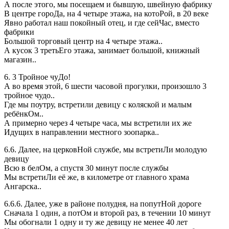
А после этого, мы посещаем и бывшую, швейную фабрику
В центре гороДа, на 4 четыре этажа, на котоРой, в 20 веке
Явно работал наш покойный отец, и где сейЧас, вместо
фабрики
Большой торговый центр на 4 четыре этажа..
А кусок 3 третьЕго этажа, занимает большой, книжный
магазин..
6. 3 Тройное чуДо!
А во время этой, 6 шести часовой прогулки, произошло 3
тройное чудо..
Где мы поутру, встретили девицу с коляской и малым
ребёнкОм..
А примерно через 4 четыре часа, мы встретили их же
Идущих в направлении местного зоопарка..
6.6. Далее, на церковНой службе, мы встретиЛи молодую
девицу
Всю в белОм, а спустя 30 минут после службы
Мы встретиЛи её же, в километре от главного храма
Ангарска..
6.6.6. Далее, уже в районе полудня, на попутНой дороге
Сначала 1 один, а потОм и второй раз, в течении 10 минут
Мы обогнали 1 одну и ту же девицу не менее 40 лет