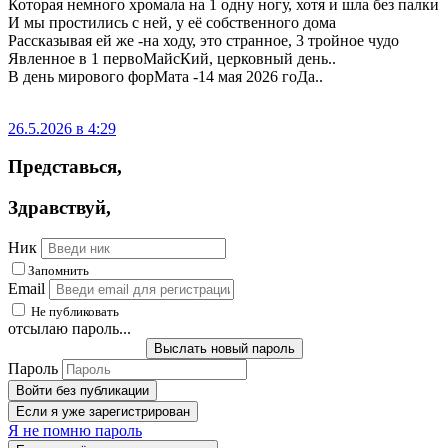
Которая немного хромала на 1 одну ногу, хотя и шла без палки
И мы простились с ней, у её собственного дома
Рассказывая ей же -на ходу, это странное, 3 тройное чудо
Явленное в 1 первоМайсКий, церковный день..
В день мирового форМата -14 мая 2026 гоДа..
26.5.2026 в 4:29
Представься
,
Здравствуй
,
Ник
Запомнить
Email
Не публиковать
отсылаю пароль...
Выслать новый пароль
Пароль
Войти без публикации
Если я уже зарегистрирован
Я не помню пароль