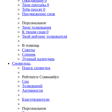
Ожидающие
0
Твои
просьбы
0
Тебя
просят
0
Продвижение снов
Персональное
Твои
толкования
К
твоим
снам
0
Твой
рейтинг толкователя
В помощь
Советы
Сонник
Лунный календарь
Сновидцы,
Поиск сновидца
Рейтинги Сомнамбул
Сна
Толкований
Активности
Благотворители
Персональное