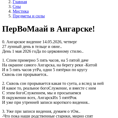
Главная
Сны
Мистика
Предметы и силы
ПерВоМаай в Ангарске!
0. Ангарское видение 14.05.2026, четверг
27 лунный день в тельце и овне..
День 1 мая 2026 гоДа по церковному стилю..
1. Спим примерно 5 пять часов, на 5 пятой даче
На окраине самого Ангарска, на берегу реки -Китой
И в 5 пять часов утРа, одни 5 пятёрки по кругу
Сквозь сон прорывается..
2. Сквозь сон прорывается какая то суета, а вслед за ней
И какое то, реальное богоСлужение, и вместе с ним
С этим богоСлужением, мы и просыпаемся
В окружении всех, АнгарскИх 5 пятёРок
И уже при утренней записи короткого видения..
3. Уже при записи видения, думаем о тОм..
-Что пока наши родственные старики, мирно спят