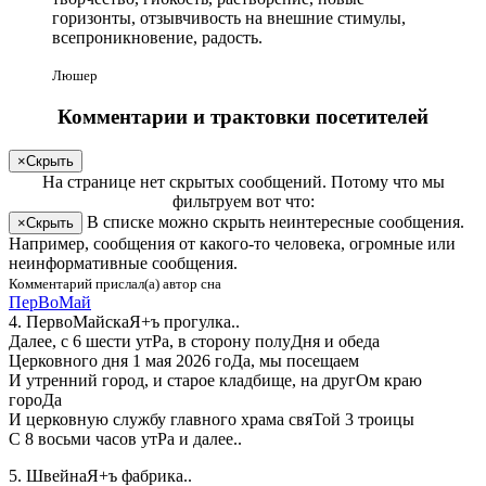
горизонты, отзывчивость на внешние стимулы,
всепроникновение, радость.
Люшер
Комментарии и трактовки посетителей
×
Скрыть
На странице
нет скрытых сообщений
.
Потому что мы
фильтруем вот что:
В списке можно скрыть неинтересные сообщения.
×
Скрыть
Например, сообщения от какого-то человека, огромные или
неинформативные сообщения.
Комментарий прислал(а) автор сна
ПерВоМай
4. ПервоМайскаЯ+ъ прогулка..
Далее, с 6 шести утРа, в сторону полуДня и обеда
Церковного дня 1 мая 2026 гоДа, мы посещаем
И утренний город, и старое кладбище, на другОм краю
гороДа
И церковную службу главного храма свяТой 3 троицы
С 8 восьми часов утРа и далее..
5. ШвейнаЯ+ъ фабрика..