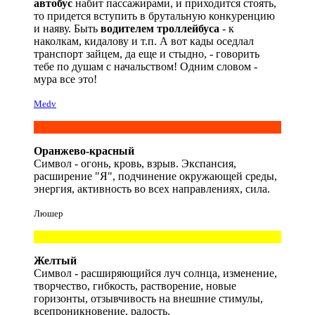
автобус
набит пассажирами, и приходится стоять,
то придется вступить в брутальную конкуренцию
и наяву. Быть
водителем троллейбуса
- к
наколкам, кидалову и т.п. А вот кады оседлал
транспорт зайцем, да еще и стыдно, - говорить
тебе по душам с начальством! Одним словом -
мура все это!
Medv
Оранжево-красный
Символ - огонь, кровь, взрыв. Экспансия,
расширение "Я", подчинение окружающей среды,
энергия, активность во всех направлениях, сила.
Люшер
Желтый
Символ - расширяющийся луч солнца, изменение,
творчество, гибкость, растворение, новые
горизонты, отзывчивость на внешние стимулы,
всепроникновение, радость.