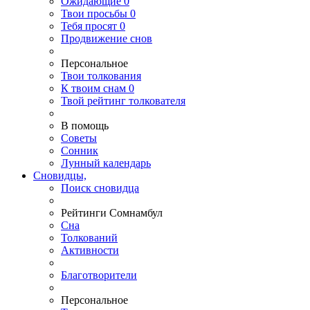
Ожидающие
0
Твои
просьбы
0
Тебя
просят
0
Продвижение снов
Персональное
Твои
толкования
К
твоим
снам
0
Твой
рейтинг толкователя
В помощь
Советы
Сонник
Лунный календарь
Сновидцы,
Поиск сновидца
Рейтинги Сомнамбул
Сна
Толкований
Активности
Благотворители
Персональное