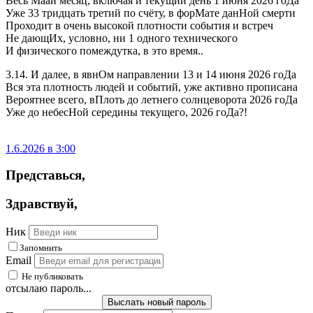
Весь Маай месяц, включая и текущий день 1 июня 2026 гоДа
Уже 33 тридцать третий по счёту, в форМате данНой смерти
Проходит в очень высокой плотности события и встреч
Не дающИх, условно, ни 1 одного технического
И физического помеждутка, в это время..
3.14. И далее, в явнОм направлении 13 и 14 июня 2026 гоДа
Вся эта плотность людей и событий, уже активно прописана
Вероятнее всего, вПлоть до летнего солнцеворота 2026 гоДа
Уже до небесНой середины текущего, 2026 гоДа?!
1.6.2026 в 3:00
Представься
,
Здравствуй
,
Ник
Запомнить
Email
Не публиковать
отсылаю пароль...
Выслать новый пароль