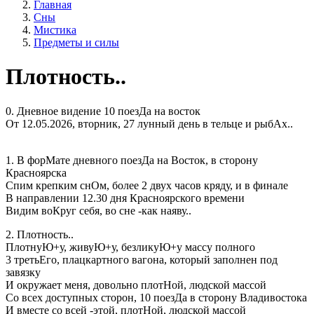
Главная
Сны
Мистика
Предметы и силы
Плотность..
0. Дневное видение 10 поезДа на восток
От 12.05.2026, вторник, 27 лунный день в тельце и рыбАх..
1. В форМате дневного поезДа на Восток, в сторону
Красноярска
Спим крепким снОм, более 2 двух часов кряду, и в финале
В направлении 12.30 дня Красноярского времени
Видим воКруг себя, во сне -как наяву..
2. Плотность..
ПлотнуЮ+у, живуЮ+у, безликуЮ+у массу полного
3 третьЕго, плацкартного вагона, который заполнен под
завязку
И окружает меня, довольно плотНой, людской массой
Со всех доступных сторон, 10 поезДа в сторону Владивостока
И вместе со всей -этой, плотНой, людской массой