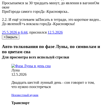
Просыпаемся за 30 тридцать минут, до явления в вагоннОм
окне
ПриГорода самого гороДа -Красноярска..
2.2. И ещё успеваем заПисать в тетради, это короткое видео..
До явлениЯ+ъ вокзала гороДа -Красноярска!
25.5.2026 в 6:44
, приснился
12.5.2026
×
Закрыть
Авто-толкования по фазе Луны, по символам и
по цветам сна
Для просмотра всех
используй
стрелки
Луна
12.5.2026
Двадцать шестой лунный день - сон говорит о том,
что нужно поостеречься
Неизвестный мужик
Транспорт