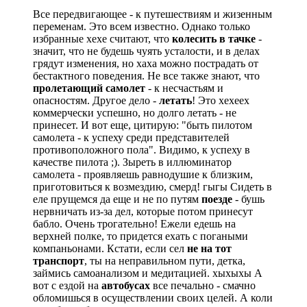
Все передвигающее - к путешествиям и жизенным
переменам. Это всем известно. Однако только
избранные хехе считают, что
колесить в тачке
-
значит, что не будешь чуять усталости, и в делах
грядут изменения, но хаха можно пострадать от
бестактного поведения. Не все также знают, что
пролетающий самолет
- к несчастьям и
опасностям. Другое дело -
летать
! Это хехеех
коммерчески успешно, но долго летать - не
принесет. И вот еще, цитирую: "быть пилотом
самолета - к успеху среди представителей
противоположного пола". Видимо, к успеху в
качестве пилота
;)
. Зыреть в иллюминатор
самолета - проявляешь равнодушие к близким,
приготовиться к возмездию, смерд! гыгы Сидеть в
еле прущемся да еще и не по путям
поезде
- бушь
нервничать из-за дел, которые потом принесут
бабло. Очень трогательно! Ежели едешь на
верхней полке, то придется ехать с погаными
компаньонами. Кстати, если сел
не на тот
транспорт
, ты на неправильном пути, детка,
займись самоанализом и медитацией. хыхыхы А
вот с ездой на
автобусах
все печально - смачно
обломишься в осуществлении своих целей. А коли