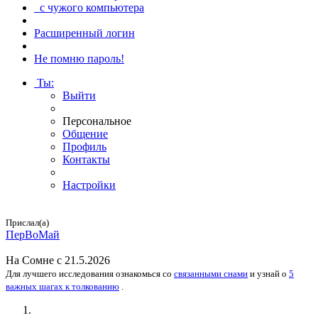
с чужого компьютера
Расширенный логин
Не помню пароль!
Ты
:
Выйти
Персональное
Общение
Профиль
Контакты
Настройки
Прислал(а)
ПерВоМай
На
Сомне
с 21.5.2026
Для лучшего исследования
ознакомься
со
связанными снами
и
узнай
о
5
важных шагах к толкованию
.