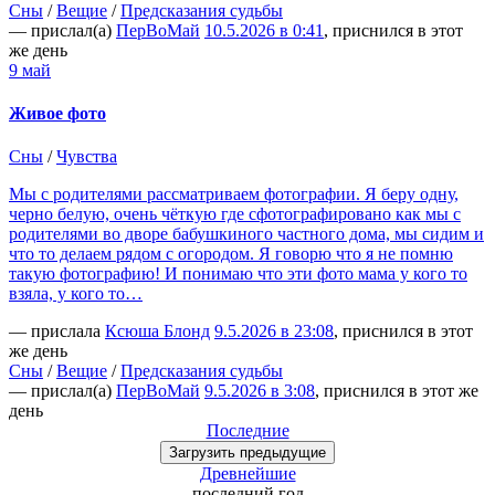
Сны
/
Вещие
/
Предсказания судьбы
— прислал(а)
ПерВоМай
10.5.2026 в 0:41
, приснился в этот
же день
9 май
Живое фото
Сны
/
Чувства
Мы с родителями рассматриваем фотографии. Я беру одну,
черно белую, очень чёткую где сфотографировано как мы с
родителями во дворе бабушкиного частного дома, мы сидим и
что то делаем рядом с огородом. Я говорю что я не помню
такую фотографию! И понимаю что эти фото мама у кого то
взяла, у кого то…
— прислала
Ксюша Блонд
9.5.2026 в 23:08
, приснился в этот
же день
Сны
/
Вещие
/
Предсказания судьбы
— прислал(а)
ПерВоМай
9.5.2026 в 3:08
, приснился в этот же
день
Последние
Загрузить
предыдущие
Древнейшие
последний
год