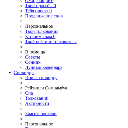
Ожидающие
0
Твои
просьбы
0
Тебя
просят
0
Продвижение снов
Персональное
Твои
толкования
К
твоим
снам
0
Твой
рейтинг толкователя
В помощь
Советы
Сонник
Лунный календарь
Сновидцы,
Поиск сновидца
Рейтинги Сомнамбул
Сна
Толкований
Активности
Благотворители
Персональное