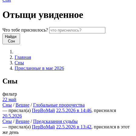
Отыщи
увиденное
Что
тебе
приснилось?
Найди
Сон
Главная
Сны
Присланные в мае 2026
Сны
фильтр
22 май
Сны
/
Вещие
/
Глобальные пророчества
— прислал(а)
ПерВоМай
22.5.2026 в 14:46
, приснился
20.5.2026
Сны
/
Вещие
/
Предсказания судьбы
— прислал(а)
ПерВоМай
22.5.2026 в 13:42
, приснился в этот
же день