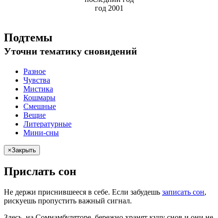
год 2001
Подтемы
Уточни
тематику сновидений
Разное
Чувства
Мистика
Кошмары
Смешные
Вещие
Литературные
Мини-сны
×
Закрыть
Прислать сон
Не
держи
приснившееся в себе. Если
забудешь
записать сон
,
рискуешь
пропустить важный сигнал.
Здесь, на Сомнамбуляторе, бережно хранят
кучу снов
и они не