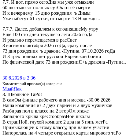
7.7. И вот, прямо сегоДня мы уже отмахали
60 шестьдесят полных сутОк от её смерти
И к вечернему, 15 дню рождения+ъ Димы
Уже набегут 61 сутки, от смерти 13 Надежды..
7.7.7. Далее, добавляем к сегодняшнеМу утру
Ещё 100 сто дней текущего лета 2026 гоДа
И реально перемещаемся в расСвет
8 восьмого октября 2026 гоДа, сразу после
73 дня рождения+ъ дракона -Путина, 07.10.2026 гоДа
И 3 трёх полных лет русской Еврейской бойни
По физической дате 73 дня рождениЯ+ъ дракона -Путина..
30.6.2026 в 2:36
Комментарий прислал(а) автор сна
МаайЯак
8. Школьное ТаРо!
В самОм финале рабочего дня и месяца -30.06.2026
Наша компания из 2 двух парней и 2 двух мужичков
Разбирая пол в классе на 2 вторОм этаже
Западного крыла креСтообразНой школы
В странНой, глухой комнате 2 два на 5 пять метРа
Примыкающей к этому классу, при нашем участии
Напоролась на 4 четыре открытых карты мирового таРо