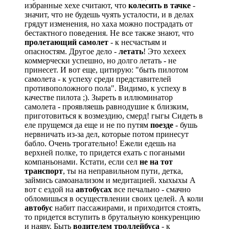
избранные хехе считают, что
колесить в тачке
-
значит, что не будешь чуять усталости, и в делах
грядут изменения, но хаха можно пострадать от
бестактного поведения. Не все также знают, что
пролетающий самолет
- к несчастьям и
опасностям. Другое дело -
летать
! Это хехеех
коммерчески успешно, но долго летать - не
принесет. И вот еще, цитирую: "быть пилотом
самолета - к успеху среди представителей
противоположного пола". Видимо, к успеху в
качестве пилота
;)
. Зыреть в иллюминатор
самолета - проявляешь равнодушие к близким,
приготовиться к возмездию, смерд! гыгы Сидеть в
еле прущемся да еще и не по путям
поезде
- бушь
нервничать из-за дел, которые потом принесут
бабло. Очень трогательно! Ежели едешь на
верхней полке, то придется ехать с погаными
компаньонами. Кстати, если сел
не на тот
транспорт
, ты на неправильном пути, детка,
займись самоанализом и медитацией. хыхыхы А
вот с ездой на
автобусах
все печально - смачно
обломишься в осуществлении своих целей. А коли
автобус
набит пассажирами, и приходится стоять,
то придется вступить в брутальную конкуренцию
и наяву. Быть
водителем троллейбуса
- к