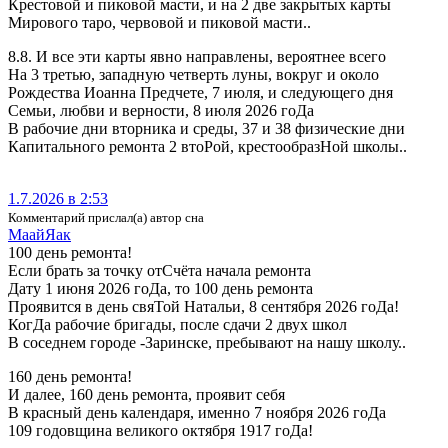
Крестовой и пиковой масти, и на 2 две закрытых карты
Мирового таро, червовой и пиковой масти..
8.8. И все эти карты явно направлены, вероятнее всего
На 3 третью, западную четверть луны, вокруг и около
Рождества Иоанна Предчете, 7 июля, и следующего дня
Семьи, любви и верности, 8 июля 2026 гоДа
В рабочие дни вторника и среды, 37 и 38 физические дни
Капитального ремонта 2 втоРой, крестообразНой школы..
1.7.2026 в 2:53
Комментарий прислал(а) автор сна
МаайЯак
100 день ремонта!
Если брать за точку отСчёта начала ремонта
Дату 1 июня 2026 гоДа, то 100 день ремонта
Проявится в день свяТой Натальи, 8 сентября 2026 гоДа!
КогДа рабочие бригады, после сдачи 2 двух школ
В соседнем городе -Заринске, пребывают на нашу школу..
160 день ремонта!
И далее, 160 день ремонта, проявит себя
В красный день календаря, именно 7 ноября 2026 гоДа
109 годовщина великого октября 1917 гоДа!