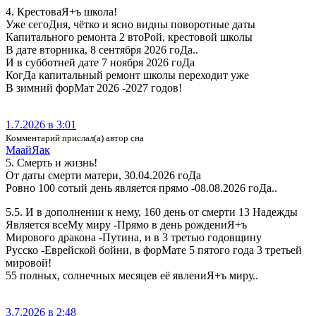
4. КрестоваЯ+ъ школа!
Уже сегоДня, чётко и ясно видны поворотные даты
Капитального ремонта 2 втоРой, крестовой школы
В дате вторника, 8 сентября 2026 гоДа..
И в субботней дате 7 ноября 2026 гоДа
КогДа капитальный ремонт школы переходит уже
В зимний форМат 2026 -2027 годов!
1.7.2026 в 3:01
Комментарий прислал(а) автор сна
МаайЯак
5. Смерть и жизнь!
От даты смерти матери, 30.04.2026 гоДа
Ровно 100 сотый день является прямо -08.08.2026 гоДа..
5.5. И в дополнении к нему, 160 день от смерти 13 Надежды
Является всеМу миру -Прямо в день рождениЯ+ъ
Мирового дракона -Путина, и в 3 третью годовщину
Русско -Еврейской бойни, в форМате 5 пятого года 3 третьей
мировой!
55 полных, солнечных месяцев её явлениЯ+ъ миру..
3.7.2026 в 2:48