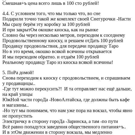
Смешная+ъ цена всего лишь в 100 сто рублей!
4.4. С условием того, что мы только что, во сне
Подарили точно такой же комплект своей Снегурочки -Насти
Мы сразу берём эту коробку за 100 рублей
И при закрытОм окошке киоска, как на рынке
Словно бы через несколько метров, переходим к соседнему
Продовольственному киоску, и решаем отДать 100 рублей
Продавцу продовольствия, для передачи продавцу Таро
Но в это время, окошко всякой всячины открывается
И мы переходим обратно. и отдаём 100 рублей
Реальному продавцу Таро из киоска всякой всячины!
5. ПоРа домой!
Снова переходим к киоску с продовольствием, и спрашиваем
у продавщицы..
-Где тут можно перекусить?! И та отправляет нас ещё дальше,
на край улицы
ЮжНой части гороДа -НовоАлтайска, где должны быть кафе
и магазины..
-Но тут мы понимаем, что нам уже пора на вокзал, чтобы явно
не пропустить
Электричку в сторону гороДа -Заринска, а там -по пути
Всё равно попадутся заведения общественного питания+ъ..
И в этОм движении в сторону вокзала, мы медленно