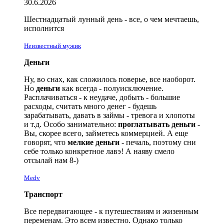
30.6.2026
Шестнадцатый лунный день - все, о чем
мечтаешь
,
исполнится
Неизвестный мужик
Деньги
Ну, во снах, как сложилось поверье, все наоборот.
Но
деньги
как всегда - полуисключение.
Расплачиваться - к неудаче, добыть - большие
расходы, считать много денег - будешь
зарабатывать, давать в займы - тревога и хлопоты
и т.д. Особо занимательно:
проглатывать деньги
-
Вы, скорее всего, займетесь коммерцией. А еще
говорят, что
мелкие деньги
- печаль, поэтому
сни
себе только конкретное лавэ! А наяву смело
отсылай
нам
8-)
Medv
Транспорт
Все передвигающее - к путешествиям и жизенным
переменам. Это всем известно. Однако только