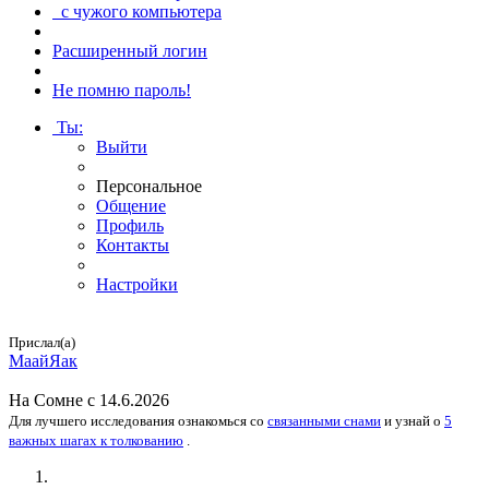
с чужого компьютера
Расширенный логин
Не помню пароль!
Ты
:
Выйти
Персональное
Общение
Профиль
Контакты
Настройки
Прислал(а)
МаайЯак
На
Сомне
с 14.6.2026
Для лучшего исследования
ознакомься
со
связанными снами
и
узнай
о
5
важных шагах к толкованию
.