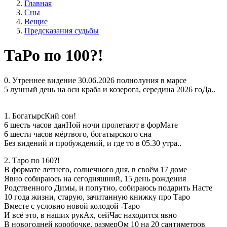
Главная
Сны
Вещие
Предсказания судьбы
ТаРо по 100?!
0. Утреннее видение 30.06.2026 полнолуния в марсе
5 лунный день на оси краба и козерога, середина 2026 гоДа..
1. БогатырсКий сон!
6 шесть часов данНой ночи пролетают в форМате
6 шести часов мёртвого, богатырского сна
Без видений и пробуждений, и где то в 05.30 утра..
2. Таро по 160?!
В формате летнего, солнечного дня, в своём 17 доме
Явно собираюсь на сегодняшний, 15 день рождения
Родственного Димы, и попутно, собираюсь подарить Насте
10 года жизни, старую, зачитанную книжку про Таро
Вместе с условно новой колодой -Таро
И всё это, в наших рукАх, сейЧас находится явно
В новогодней коробочке, размерОм 10 на 20 сантиметров