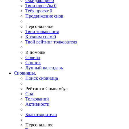
Ожидающие
0
Твои
просьбы
0
Тебя
просят
0
Продвижение снов
Персональное
Твои
толкования
К
твоим
снам
0
Твой
рейтинг толкователя
В помощь
Советы
Сонник
Лунный календарь
Сновидцы,
Поиск сновидца
Рейтинги Сомнамбул
Сна
Толкований
Активности
Благотворители
Персональное