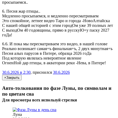
просыпаемся..
6. Песня жар птицы..
Медленно просыпаемся, и медленно пересматриваем
Это спокойное, летнее видео Таро и города -НовоАлтайска
С нашей общей историей с этим городОм уже 39 полных лет
С выходОм 40 годовщины, прямо в русскуЮ+у паску 2027
гоДа!
6.6. И пока мы пересматриваем это видео, в нашей голове
Реально возникает самая+ъ финальная+ъ, 2 двух минутная+ъ
Песня алых парусов в Питере, образца 2026 гоДа
Под которую являлась невероятное явление
ОгненНой дар птицы, в акватории реки -Нева, в Питере!
30.6.2026 в 2:30
, приснился
30.6.2026
×
Закрыть
Авто-толкования по фазе Луны, по символам и
по цветам сна
Для просмотра всех
используй
стрелки
Луна