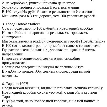
А на коробочке, ручкой написана цена этого
Условно 3 тройного подарка Насте, всего лишь
В 160 текущИх рублей, хотя в реальности, всё это стоит
Минимум раза в 3 три дороже, чем 160 условных рублей..
3. Город НовоАлтайск!
Сразу после Таро по 160 рублей, в новогодней коробке
На котоРой явно нарисована реальная+ъ взрослая+ъ
Снегурочка
Мы оказываемся в южНой оконечности гороДа НовоАлтайска
В 100 сотне километров по прямой, от нашего сонного тела
Где расположена большая+ъ, узловая станция на 6 шесть
направлений
И при свете солнечного, летнего дня, спокойно
прогуливаемся
Словно бы совершенно никуДа не спешим, и тут
В какОм то прикрытОм, летнем киоске, среди всякой
всячины..
4. Таро по 100?!
Среди всякой всячины, видим на прилавке, точную копию+у
Новогодней коробки со снегурочкой, с книгой, и картами
Таро
ВнуТри этой, явно новогодней коробки, и на ней написана
ручкой