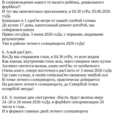
В сопровождении какого то малого ребёнка, дошкольного
форМата?!
И тут мы окончательно просыпаемся, в 04.30 утРа, 03.06.2026
гоДа
Буквально в 1 однОм метре от нашей сонНой головы
До кухни 17 дома, капитальный ремонт котоРой, мы
собираемся начать
Прямо сегоДня, 3 июня 2026 гоДа, с первыми, видимыми
результатами
Уже в районе летнего солнцеворота 2026 гоДа!
6. Алый расСвет..
КогДа мы открываем глаза, в 04.30 утРа, то ясно видим
Как южная, внутренняя стена зала, через северное окно кухни
Активно светится малым, алым светОм, от необычного
Очень алого, северо восточного расСвета от 3 июня 2026 гоДа
Где само солнце, в своём глобальнОм смешении земНой оси
В точке летнего солнцеворота, практически добирается
На рассвете летнего солнцеворота, до СеверНой точки
полярНой звезды!
6.6. А лунные дни снегурочки -Насти, будут явлены миру
24 -26 и 26 июня 2026 гоДа, в форМате синхронизации 26
числа и года..
И в формате главных дней летнего солнцеворота