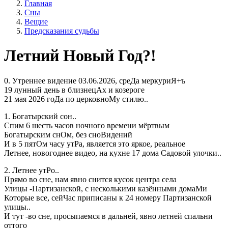
Главная
Сны
Вещие
Предсказания судьбы
Летний Новый Год?!
0. Утреннее видение 03.06.2026, среДа меркуриЯ+ъ
19 лунный день в близнецАх и козероге
21 мая 2026 гоДа по церковноМу стилю..
1. Богатырский сон..
Спим 6 шесть часов ночного времени мёртвым
Богатырским снОм, без сноВидений
И в 5 пятОм часу утРа, является это яркое, реальное
Летнее, новогоднее видео, на кухне 17 дома Садовой улочки..
2. Летнее утРо..
Прямо во сне, нам явно снится кусок центра села
Улицы -Партизанской, с несколькими казёнными домаМи
Которые все, сейЧас приписаны к 24 номеру Партизанской
улицы..
И тут -во сне, просыпаемся в дальней, явно летней спальни
оттого