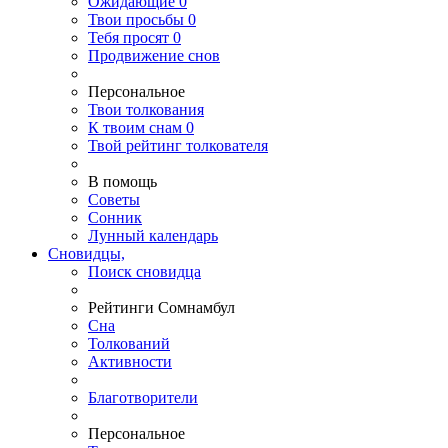
Ожидающие
0
Твои
просьбы
0
Тебя
просят
0
Продвижение снов
Персональное
Твои
толкования
К
твоим
снам
0
Твой
рейтинг толкователя
В помощь
Советы
Сонник
Лунный календарь
Сновидцы,
Поиск сновидца
Рейтинги Сомнамбул
Сна
Толкований
Активности
Благотворители
Персональное