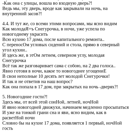
-Как она с улицы, вошла во входную дверь?!
Ведь мы, эту дверь, вроде как закрывали на ночь, на
внутренний засов?!
4.4. И тут же, со всеми этими вопросами, мы ясно видим
Как молодаЯ+ъ Снегурочка, в ночи, уже успела по
новогоднему украсить
Всю кухню 17 дома, после капитального ремонта..
С переносОм угловых сидений и стола, прямо в северный
угол кухни..
И здесь же, в этОм летнем, северном углу, молодая
Снегурочка
Всё так же разговаривает сама с собою, на 2 два голоса..
Явно готовя в ночи, какое то новогоднее угощениЕ
В свои неполные 10 десять лет молодой Снегурочки!
И так и не ответив на наш вопрос?
Как она попала в 17 дом, при закрытых на ночь -дверях?!
5. Новогодние гости?!
Здесь мы, от всей этой сонНой, летней, ночНой
И явно новогодней движухи, начинаем медленно просыпаться
И уже на тонкой грани сна и яви, ясно видим, как в
расветНой ночи
Словно бы на кухне 17 дома, появляется 1 первый, ночНой
гость