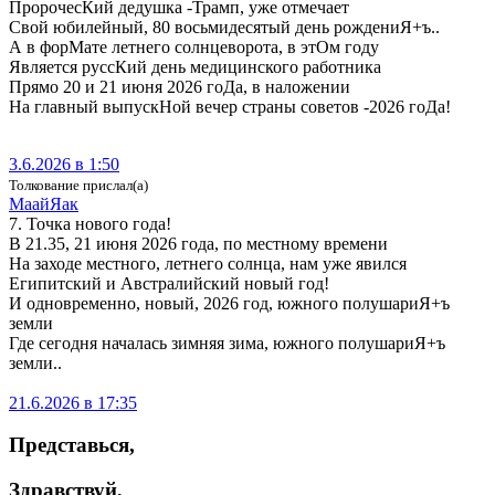
ПророчесКий дедушка -Трамп, уже отмечает
Свой юбилейный, 80 восьмидесятый день рождениЯ+ъ..
А в форМате летнего солнцеворота, в этОм году
Является руссКий день медицинского работника
Прямо 20 и 21 июня 2026 гоДа, в наложении
На главный выпускНой вечер страны советов -2026 гоДа!
3.6.2026 в 1:50
Толкование прислал(а)
МаайЯак
7. Точка нового года!
В 21.35, 21 июня 2026 года, по местному времени
На заходе местного, летнего солнца, нам уже явился
Египитский и Австралийский новый год!
И одновременно, новый, 2026 год, южного полушариЯ+ъ
земли
Где сегодня началась зимняя зима, южного полушариЯ+ъ
земли..
21.6.2026 в 17:35
Представься
,
Здравствуй
,