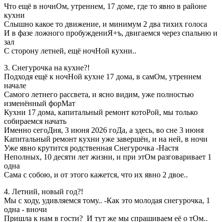
Что ещё в ночнОм, утреннем, 17 доме, где то явно в районе
кухни
Слышно какое то движение, и минимум 2 два тихих голоса
И в фазе ложного пробуждениЯ+ъ, двигаемся через спальню и
зал
С сторону летней, ещё ночНой кухни..
3. Снегурочка на кухне?!
Подходя ещё к ночНой кухне 17 дома, в самОм, утреннем
начале
Самого летнего рассвета, и ясно видим, уже полностью
изменённый форМат
Кухни 17 дома, капитальный ремонт котоРой, мы только
собираемся начать
Именно сегоДня, 3 июня 2026 гоДа, а здесь, во сне 3 июня
Капитальный ремонт кухни уже завершён, и на ней, в ночи
Уже явно крутится родственная Снегурочка -Настя
Неполных, 10 десяти лет жизни, и при этОм разговаривает 1
одна
Сама с собою, и от этого кажется, что их явно 2 двое..
4. Летний, новый год?!
Мы с ходу, удивляемся тому.. -Как это молодая снегурочка, 1
одна - вночи
Пришла к нам в гости? И тут же мы спрашиваем её о тОм..