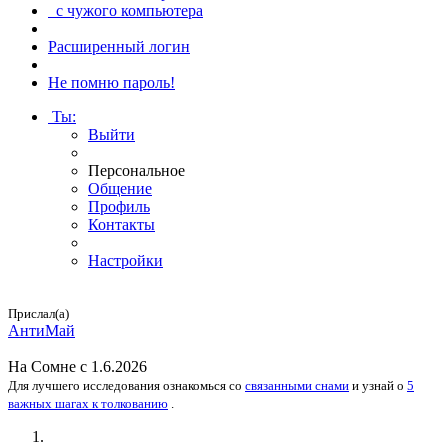
с чужого компьютера
Расширенный логин
Не помню пароль!
Ты
:
Выйти
Персональное
Общение
Профиль
Контакты
Настройки
Прислал(а)
АнтиМай
На
Сомне
с 1.6.2026
Для лучшего исследования
ознакомься
со
связанными снами
и
узнай
о
5
важных шагах к толкованию
.