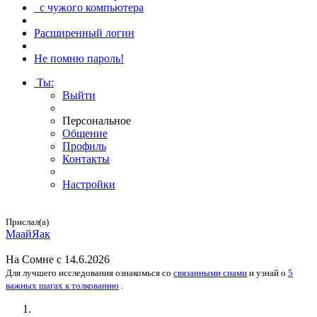
с чужого компьютера
Расширенный логин
Не помню пароль!
Ты
:
Выйти
Персональное
Общение
Профиль
Контакты
Настройки
Прислал(а)
МаайЯак
На
Сомне
с 14.6.2026
Для лучшего исследования
ознакомься
со
связанными снами
и
узнай
о
5
важных шагах к толкованию
.