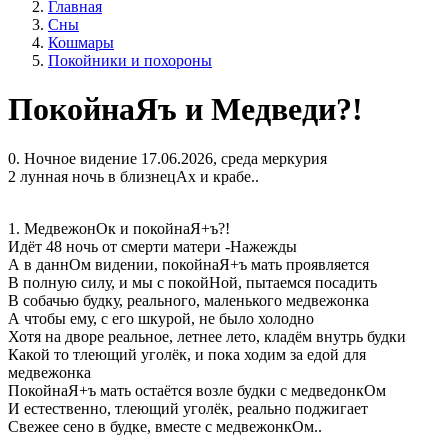
Главная
Сны
Кошмары
Покойники и похороны
ПокойнаЯъ и Медведи?!
0. Ночное видение 17.06.2026, среда меркурия
2 лунная ночь в близнецАх и крабе..
1. МедвежонОк и покойнаЯ+ъ?!
Идёт 48 ночь от смерти матери -Нажежды
А в даннОм видении, покойнаЯ+ъ мать проявляется
В полную силу, и мы с покойНой, пытаемся посадить
В собачью будку, реального, маленького медвежонка
А чтобы ему, с его шкурой, не было холодно
Хотя на дворе реальное, летнее лето, кладём внутрь будки
Какой то тлеющий уголёк, и пока ходим за едой для
медвежонка
ПокойнаЯ+ъ мать остаётся возле будки с медведонкОм
И естественно, тлеющий уголёк, реально поджигает
Свежее сено в будке, вместе с медвежонкОм..