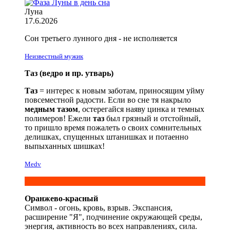
Луна
17.6.2026
Сон третьего лунного дня - не исполняется
Неизвестный мужик
Таз (ведро и пр. утварь)
Таз
= интерес к новым заботам, приносящим уйму
повсеместной радости. Если во сне тя накрыло
медным тазом
, остерегайся наяву цинка и темных
полимеров! Ежели
таз
был грязный и отстойный,
то пришло время пожалеть о своих сомнительных
делишках, спущенных штанишках и потаенно
выпыханных шишках!
Medv
Оранжево-красный
Символ - огонь, кровь, взрыв. Экспансия,
расширение "Я", подчинение окружающей среды,
энергия, активность во всех направлениях, сила.