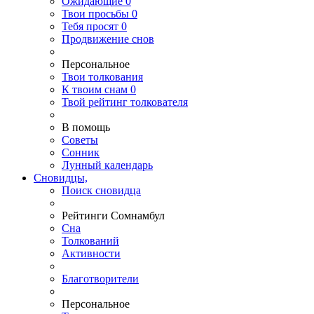
Ожидающие
0
Твои
просьбы
0
Тебя
просят
0
Продвижение снов
Персональное
Твои
толкования
К
твоим
снам
0
Твой
рейтинг толкователя
В помощь
Советы
Сонник
Лунный календарь
Сновидцы,
Поиск сновидца
Рейтинги Сомнамбул
Сна
Толкований
Активности
Благотворители
Персональное