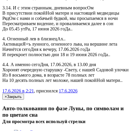
3.14. И с этим странным, дневным вопросОм
В присутствии покойНой матери и настоящей медведицы
РядОм с нами и собачьей будкой, мы просыпаемся в ночи
Пересматриваем видение, и проваливаемся далее в сон
До 05.45 утРа, 17 июня 2026 гоДа..
4. Огненный лев в близнецАх..
АктивациЯ+ъ лунного, огненного льва, на вершине лета
Начнётся сегоДня к вечеру, 17.06.2026 гоДа
И перекроет полностью дни 18 и 19 июня 2026 гоДа..
4.4. А именно сегоДня, 17.06.2026, в 13.00 дня
Хоронят очередную старушку -Свету, с нашей Садовой улочки
Из 8 восьмого дома, в возрасте 78 полных лет
На 10 десять полных лет моложе, нашей покойНой матери..
17.6.2026 в 2:21
, приснился
17.6.2026
×
Закрыть
Авто-толкования по фазе Луны, по символам и
по цветам сна
Для просмотра всех
используй
стрелки