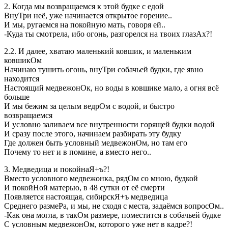
2. Когда мы возвращаемся к этой будке с едой
ВнуТри неё, уже начинается открытое горение..
И мы, ругаемся на покойную мать, говоря ей..
-Куда ты смотрела, ибо огонь, разгорелся на твоих глазАх?!
2.2. И далее, хватаю маленький ковшик, и маленьким
ковшикОм
Начинаю тушить огонь, внуТри собачьей будки, где явно
находится
Настоящий медвежонОк, но воды в ковшике мало, а огня всё
больше
И мы бежим за целым ведрОм с водой, и быстро
возвращаемся
И условно заливаем все внутренности горящей будки водой
И сразу после этого, начинаем разбирать эту будку
Где должен быть условный медвежонОм, но там его
Почему то нет и в помине, а вместо него..
3. Медведица и покойнаЯ+ъ?!
Вместо условного медвежонка, рядОм со мною, будкой
И покойНой матерью, в 48 сутки от её смерти
Появляется настоящая, сибирскЯ+ъ медведица
Среднего размеРа, и мы, не сходя с места, задаёмся вопросОм..
-Как она могла, в такОм размере, поместится в собачьей будке
С условным медвежонОм, которого уже нет в кадре?!