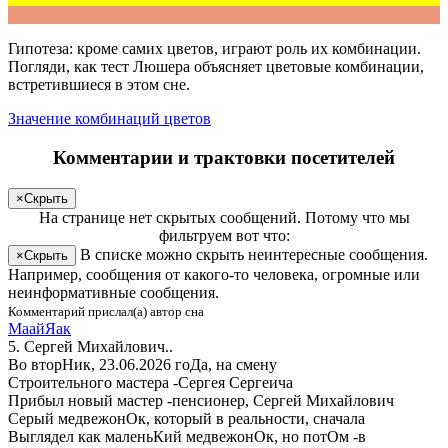
Гипотеза: кроме самих цветов, играют роль их комбинации.
Погляди
, как тест Люшера объясняет цветовые комбинации,
встретившиеся в этом сне.
Значение комбинаций цветов
Комментарии и трактовки посетителей
×
Скрыть
На странице
нет скрытых сообщений
.
Потому что мы
фильтруем вот что:
В списке можно скрыть неинтересные сообщения.
×
Скрыть
Например, сообщения от какого-то человека, огромные или
неинформативные сообщения.
Комментарий прислал(а) автор сна
МаайЯак
5. Сергей Михайлович..
Во вторНик, 23.06.2026 гоДа, на смену
Строительного мастера -Сергея Сергеича
Прибыл новый мастер -пенсионер, Сергей Михайлович
Серый медвежонОк, который в реальности, сначала
Выглядел как маленьКий медвежонОк, но потОм -в