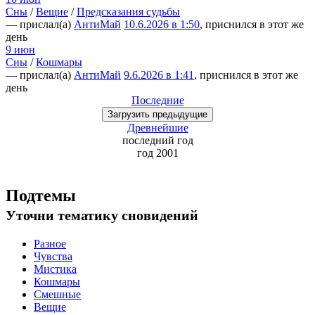
Сны
/
Вещие
/
Предсказания судьбы
— прислал(а)
АнтиМай
10.6.2026 в 1:50
, приснился в этот же
день
9 июн
Сны
/
Кошмары
— прислал(а)
АнтиМай
9.6.2026 в 1:41
, приснился в этот же
день
Последние
Загрузить
предыдущие
Древнейшие
последний
год
год 2001
Подтемы
Уточни
тематику сновидений
Разное
Чувства
Мистика
Кошмары
Смешные
Вещие