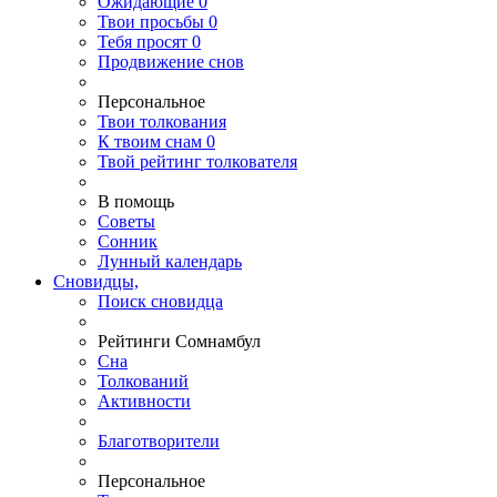
Ожидающие
0
Твои
просьбы
0
Тебя
просят
0
Продвижение снов
Персональное
Твои
толкования
К
твоим
снам
0
Твой
рейтинг толкователя
В помощь
Советы
Сонник
Лунный календарь
Сновидцы,
Поиск сновидца
Рейтинги Сомнамбул
Сна
Толкований
Активности
Благотворители
Персональное