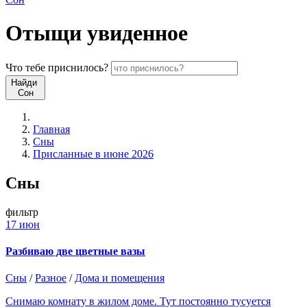
Отыщи
увиденное
Что
тебе
приснилось?
Найди
Сон
Главная
Сны
Присланные в июне 2026
Сны
фильтр
17 июн
Разбиваю две цветные вазы
Сны
/
Разное
/
Дома и помещения
Снимаю комнату в жилом доме. Тут постоянно тусуется