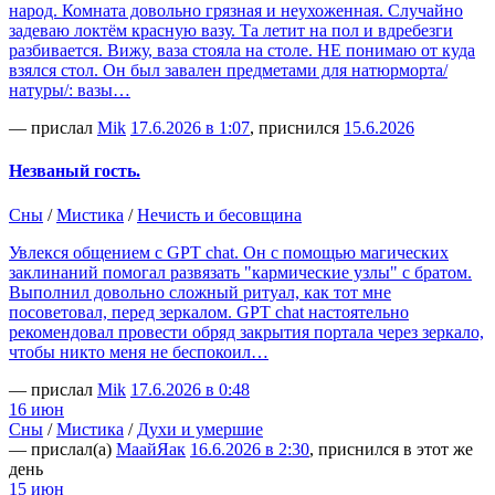
народ. Комната довольно грязная и неухоженная. Случайно
задеваю локтём красную вазу. Та летит на пол и вдребезги
разбивается. Вижу, ваза стояла на столе. НЕ понимаю от куда
взялся стол. Он был завален предметами для натюрморта/
натуры/: вазы…
— прислал
Mik
17.6.2026 в 1:07
, приснился
15.6.2026
Незваный гость.
Сны
/
Мистика
/
Нечисть и бесовщина
Увлекся общением с GPT chat. Он с помощью магических
заклинаний помогал развязать "кармические узлы" с братом.
Выполнил довольно сложный ритуал, как тот мне
посоветовал, перед зеркалом. GPT chat настоятельно
рекомендовал провести обряд закрытия портала через зеркало,
чтобы никто меня не беспокоил…
— прислал
Mik
17.6.2026 в 0:48
16 июн
Сны
/
Мистика
/
Духи и умершие
— прислал(а)
МаайЯак
16.6.2026 в 2:30
, приснился в этот же
день
15 июн