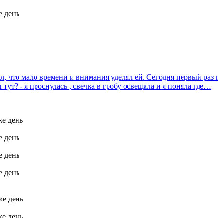
е день
л, что мало времени и внимания уделял ей. Сегодня первый раз 
 тут? - я проснулась , свечка в гробу освещала и я поняла где…
же день
е день
е день
е день
же день
же день