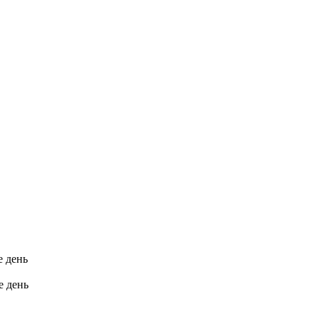
е день
е день