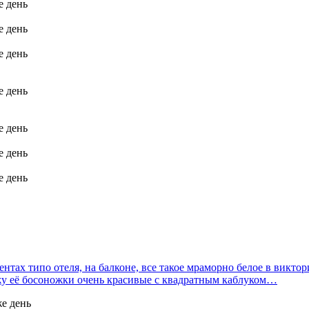
е день
е день
е день
е день
е день
е день
е день
нтах типо отеля, на балконе, все такое мраморно белое в виктор
вижу её бoсoножки очень красивые с квадратным каблуком…
же день