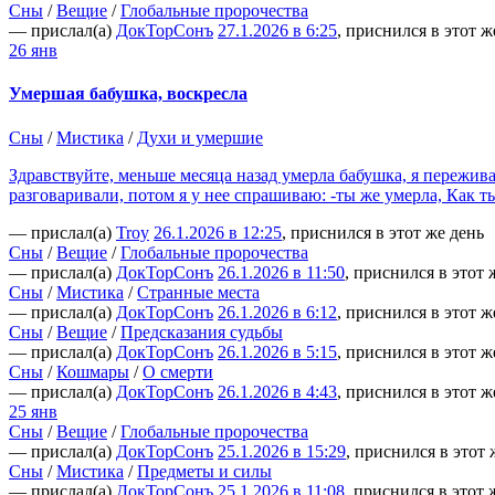
Сны
/
Вещие
/
Глобальные пророчества
— прислал(а)
ДокТорСонъ
27.1.2026 в 6:25
, приснился в этот ж
26 янв
Умершая бабушка, воскресла
Сны
/
Мистика
/
Духи и умершие
Здравствуйте, меньше месяца назад умерла бабушка, я пережива
разговаривали, потом я у нее спрашиваю: -ты же умерла, Как ты
— прислал(а)
Troy
26.1.2026 в 12:25
, приснился в этот же день
Сны
/
Вещие
/
Глобальные пророчества
— прислал(а)
ДокТорСонъ
26.1.2026 в 11:50
, приснился в этот 
Сны
/
Мистика
/
Странные места
— прислал(а)
ДокТорСонъ
26.1.2026 в 6:12
, приснился в этот ж
Сны
/
Вещие
/
Предсказания судьбы
— прислал(а)
ДокТорСонъ
26.1.2026 в 5:15
, приснился в этот ж
Сны
/
Кошмары
/
О смерти
— прислал(а)
ДокТорСонъ
26.1.2026 в 4:43
, приснился в этот ж
25 янв
Сны
/
Вещие
/
Глобальные пророчества
— прислал(а)
ДокТорСонъ
25.1.2026 в 15:29
, приснился в этот 
Сны
/
Мистика
/
Предметы и силы
— прислал(а)
ДокТорСонъ
25.1.2026 в 11:08
, приснился в этот 