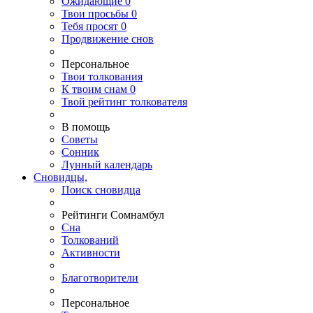
Ожидающие
0
Твои
просьбы
0
Тебя
просят
0
Продвижение снов
Персональное
Твои
толкования
К
твоим
снам
0
Твой
рейтинг толкователя
В помощь
Советы
Сонник
Лунный календарь
Сновидцы,
Поиск сновидца
Рейтинги Сомнамбул
Сна
Толкований
Активности
Благотворители
Персональное