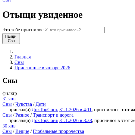
Отыщи
увиденное
Что
тебе
приснилось?
Найди
Сон
Главная
Сны
Присланные в январе 2026
Сны
фильтр
31 янв
Сны
/
Чувства
/
Дети
— прислал(а)
ДокТорСонъ
31.1.2026 в 4:11
, приснился в этот ж
Сны
/
Разное
/
Транспорт и дорога
— прислал(а)
ДокТорСонъ
31.1.2026 в 3:38
, приснился в этот ж
30 янв
Сны
/
Вещие
/
Глобальные пророчества