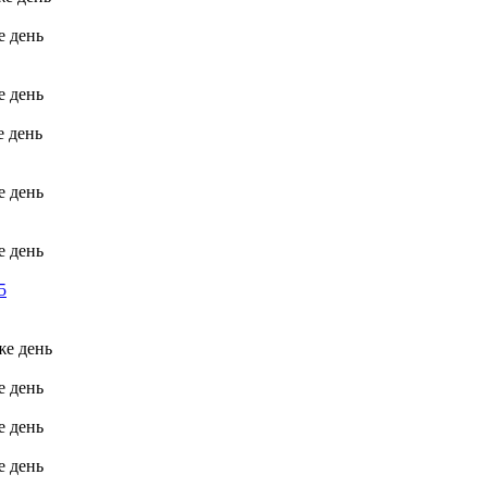
е день
е день
е день
е день
е день
5
же день
е день
е день
е день