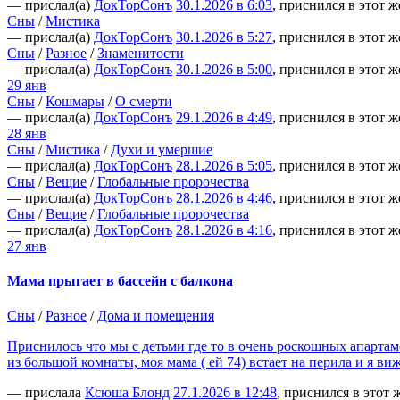
— прислал(а)
ДокТорСонъ
30.1.2026 в 6:03
, приснился в этот ж
Сны
/
Мистика
— прислал(а)
ДокТорСонъ
30.1.2026 в 5:27
, приснился в этот ж
Сны
/
Разное
/
Знаменитости
— прислал(а)
ДокТорСонъ
30.1.2026 в 5:00
, приснился в этот ж
29 янв
Сны
/
Кошмары
/
О смерти
— прислал(а)
ДокТорСонъ
29.1.2026 в 4:49
, приснился в этот ж
28 янв
Сны
/
Мистика
/
Духи и умершие
— прислал(а)
ДокТорСонъ
28.1.2026 в 5:05
, приснился в этот ж
Сны
/
Вещие
/
Глобальные пророчества
— прислал(а)
ДокТорСонъ
28.1.2026 в 4:46
, приснился в этот ж
Сны
/
Вещие
/
Глобальные пророчества
— прислал(а)
ДокТорСонъ
28.1.2026 в 4:16
, приснился в этот ж
27 янв
Мама прыгает в бассейн с балкона
Сны
/
Разное
/
Дома и помещения
Приснилось что мы с детьми где то в очень роскошных апартаме
из большой комнаты, моя мама ( ей 74) встает на перила и я 
— прислала
Ксюша Блонд
27.1.2026 в 12:48
, приснился в этот 