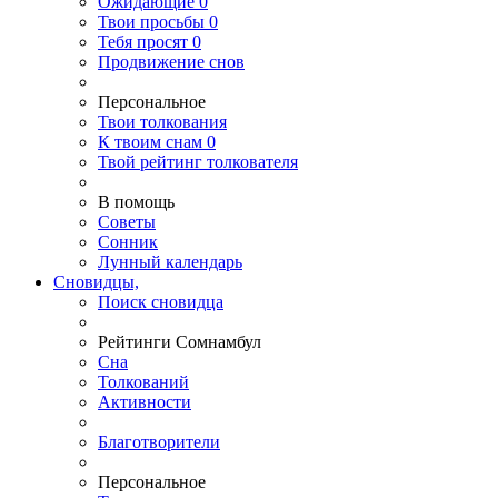
Ожидающие
0
Твои
просьбы
0
Тебя
просят
0
Продвижение снов
Персональное
Твои
толкования
К
твоим
снам
0
Твой
рейтинг толкователя
В помощь
Советы
Сонник
Лунный календарь
Сновидцы,
Поиск сновидца
Рейтинги Сомнамбул
Сна
Толкований
Активности
Благотворители
Персональное