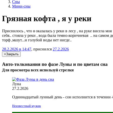
Сны
Мини-сны
Грязная кофта , я у реки
Приснилось , что я оказалась у реки в лесу , на руке висела мо
себя.. стояла у реки , вода была темно-коричневая .. на самом д
торф ,мазут...и голубой воды нет нигде..
28.2.2026 в 14:47
, приснился
27.2.2026
×
Закрыть
Авто-толкования по фазе Луны и по цветам сна
Для просмотра всех
используй
стрелки
Луна
27.2.2026
Одиннадцатый лунный день - сон исполнится в течении 
Неизвестный мужик