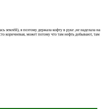
ась землёй), я поэтому держала кофту в руке ,не наделала на
просто коричневая, может потому что там нефть добывают, там