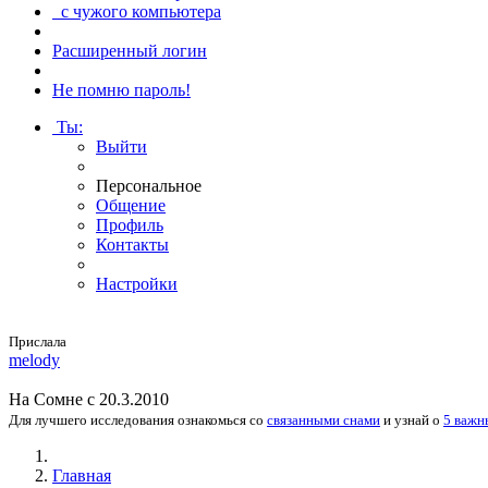
с чужого компьютера
Расширенный логин
Не помню пароль!
Ты
:
Выйти
Персональное
Общение
Профиль
Контакты
Настройки
Прислала
melody
На
Сомне
с 20.3.2010
Для лучшего исследования
ознакомься
со
связанными снами
и
узнай
о
5 важн
Главная