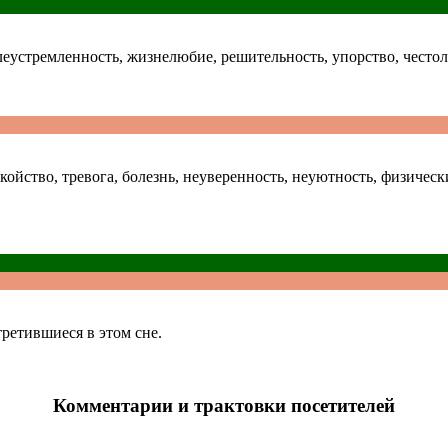
леустремленность, жизнелюбие, решительность, упорство, често
покойство, тревога, болезнь, неуверенность, неуютность, физиче
третившиеся в этом сне.
Комментарии и трактовки посетителей