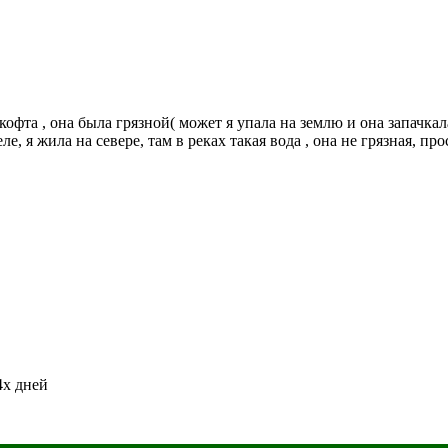
я кофта , она была грязной( может я упала на землю и она запачкал
еле, я жила на севере, там в реках такая вода , она не грязная, 
4х дней