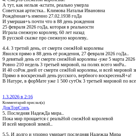
А тут, как нельзя -кстати, реально умерла
Советская артистка.. Климова Наталья Ивановна
Рождённая+ъ именно 27.02.1938 гоДа
И умершая+ъ почти что в 88 день рождения
25 февраля 2026 гоДа, которая в реальности
Играла снежную королеву, 60 лет назад
В русской сказке про снежную королеву..
4.4. 3 третий день, от смерти снежНой королевы
Явился прямо в 88 день её рождения, 27 февраля 2026 гоДа..
9 девятый день от смерти снежНой королевы -уже 5 марта 2026
Ровно 210 недель 3 третьей мировой, на полях всего миРа..
И 40 соРок дней от смерти сежНой королевы, и всей мировой 
Прямо в воскресный день русского, вербного воскресеньЯ+а!
В Натуре, в форМате уже 1 500 сутОк 3 третьей мировой по вс
1.3.2026 в 2:16
Комментарий прислал(а)
Док­ТорСонъ
5. Последняя НадежДа мира..
Пока мир прощается с реальНой снежНой королевой
И всей мировой зимой..
5.5. И долго и упорно умирает последняя Надежда Мира