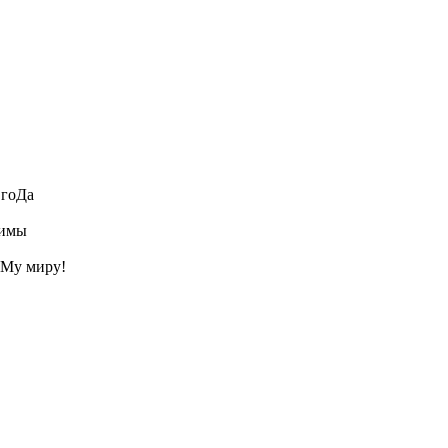
 гоДа
зимы
еМу миру!