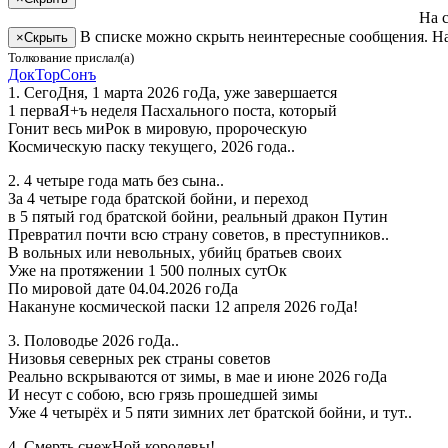
На 
В списке можно скрыть неинтересные сообщения. На
×
Скрыть
Толкование прислал(а)
Док­ТорСонъ
1. СегоДня, 1 марта 2026 гоДа, уже завершается
1 перваЯ+ъ неделя Пасхального поста, который
Гонит весь миРок в мировую, пророческую
Космическую паску текущего, 2026 года..
2. 4 четыре года мать без сына..
За 4 четыре года братской бойни, и переход
в 5 пятый год братской бойни, реальный дракон Путин
Превратил почти всю страну советов, в преступников..
В вольных или невольных, убийц братьев своих
Уже на протяжении 1 500 полных сутОк
По мировой дате 04.04.2026 гоДа
Накануне космической паски 12 апреля 2026 гоДа!
3. Половодье 2026 гоДа..
Низовья северных рек страны советов
Реально вскрываются от зимы, в мае и июне 2026 гоДа
И несут с собою, всю грязь прошедшей зимы
Уже 4 четырёх и 5 пяти зимних лет братской бойни, и тут..
4. Смерть снежНой королевы!