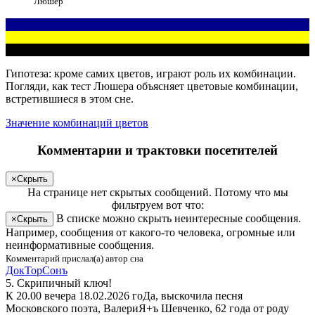
Люшер
Гипотеза: кроме самих цветов, играют роль их комбинации.
Погляди
, как тест Люшера объясняет цветовые комбинации,
встретившиеся в этом сне.
Значение комбинаций цветов
Комментарии и трактовки посетителей
×
Скрыть
На странице
нет скрытых сообщений
.
Потому что мы
фильтруем вот что:
В списке можно скрыть неинтересные сообщения.
×
Скрыть
Например, сообщения от какого-то человека, огромные или
неинформативные сообщения.
Комментарий прислал(а) автор сна
Док­ТорСонъ
5. Скрипичный ключ!
К 20.00 вечера 18.02.2026 гоДа, выскочила песня
Московского поэта, ВалериЯ+ъ Шевченко, 62 года от роду