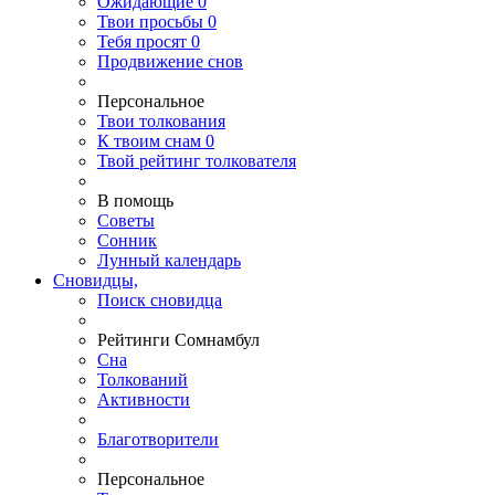
Ожидающие
0
Твои
просьбы
0
Тебя
просят
0
Продвижение снов
Персональное
Твои
толкования
К
твоим
снам
0
Твой
рейтинг толкователя
В помощь
Советы
Сонник
Лунный календарь
Сновидцы,
Поиск сновидца
Рейтинги Сомнамбул
Сна
Толкований
Активности
Благотворители
Персональное