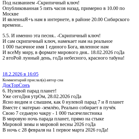
Под названием -Скрипичный ключ!
Опубликованная 5 пять часов назад, примерно в 10.00 по
Москве
И явленнаЯ+ъ нам в интернете, в районе 20.00 Сибирского
времени..
5.5. И именно эта песня.. -Скрипичный ключ!
И сам скрипичный ключ, намекает нам на реальное
1 000 тысячное имя 1 единого Бога, явленное нам
И всеМу миру, в формате мирового дня.. 18.02.2026 гоДа
2 втоРой лунный день, гоДа небесного, красного табуна!
18.2.2026 в 16:05
Комментарий прислал(а) автор сна
Док­ТорСонъ
6. Нулевой парад планет!
Уже сегоДня утрОм, 28.02.2026 гоДа
Ясно видим и слышим, как 0 нулевой парад 7 и 8 планет
Вместе с матерью -землёю, Реально собирает в пучёк
Свою 7 седьмую чакру - 1 000 тысячелистника
В мировую ночь парада планет, прямо на стыке
Мировой зимы и мировой весны 2026 гоДа
В ночь с 28 февраля на 1 первое марта 2026 гоДа!