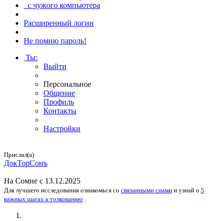
с чужого компьютера
Расширенный логин
Не помню пароль!
Ты
:
Выйти
Персональное
Общение
Профиль
Контакты
Настройки
Прислал(а)
Док­ТорСонъ
На
Сомне
с 13.12.2025
Для лучшего исследования
ознакомься
со
связанными снами
и
узнай
о
5
важных шагах к толкованию
.