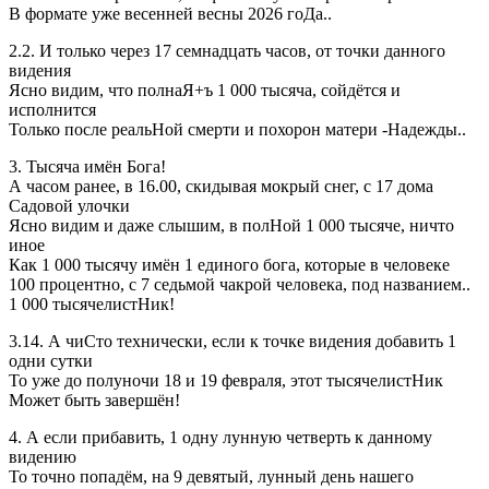
В формате уже весенней весны 2026 гоДа..
2.2. И только через 17 семнадцать часов, от точки данного
видения
Ясно видим, что полнаЯ+ъ 1 000 тысяча, сойдётся и
исполнится
Только после реальНой смерти и похорон матери -Надежды..
3. Тысяча имён Бога!
А часом ранее, в 16.00, скидывая мокрый снег, с 17 дома
Садовой улочки
Ясно видим и даже слышим, в полНой 1 000 тысяче, ничто
иное
Как 1 000 тысячу имён 1 единого бога, которые в человеке
100 процентно, с 7 седьмой чакрой человека, под названием..
1 000 тысячелистНик!
3.14. А чиСто технически, если к точке видения добавить 1
одни сутки
То уже до полуночи 18 и 19 февраля, этот тысячелистНик
Может быть завершён!
4. А если прибавить, 1 одну лунную четверть к данному
видению
То точно попадём, на 9 девятый, лунный день нашего