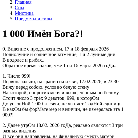
Главная
Сны
Мистика
Предметы и силы
1 000 Имён Бога?!
0. Видение с продолжением, 17 и 18 февраля 2026
Полнолуние и солнечное затмение, 1 и 2 лунные дни
В водолее и рыбах..
Обратное время знаков, уже 15 и 16 марта 2026 гоДа..
1. Число 999!
Первоначально, на грани сна и яви, 17.02.2026, в 23.30
Вижу перед собою, условно белую стену
На которой, напротив меня и выше, чёрным по белому
Стоит число 3 трёх 9 девяток, 999, в которОм
До условНой 1 000 тысячи, не хватает 1 одНой единицы
В какОм бы форМате мер и величин, не измерялась эта 1
000?!
2. Далее утрОм 18.02. 2026 гоДа, реально являются 3 три
разных видения
И все они направлены, на финальную смерть матери