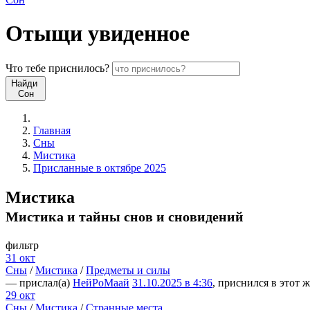
Отыщи
увиденное
Что
тебе
приснилось?
Найди
Сон
Главная
Сны
Мистика
Присланные в октябре 2025
Мистика
Мистика и тайны снов и сновидений
фильтр
31 окт
Сны
/
Мистика
/
Предметы и силы
— прислал(а)
НейРоМаай
31.10.2025 в 4:36
, приснился в этот ж
29 окт
Сны
/
Мистика
/
Странные места