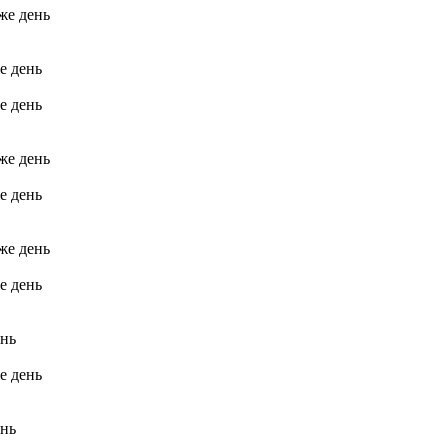
 же день
е день
е день
 же день
е день
 же день
е день
ень
е день
ень