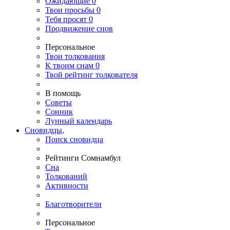
Ожидающие
0
Твои
просьбы
0
Тебя
просят
0
Продвижение снов
Персональное
Твои
толкования
К
твоим
снам
0
Твой
рейтинг толкователя
В помощь
Советы
Сонник
Лунный календарь
Сновидцы,
Поиск сновидца
Рейтинги Сомнамбул
Сна
Толкований
Активности
Благотворители
Персональное