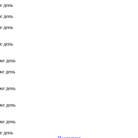
е день
е день
е день
е день
 же день
же день
 же день
 же день
 же день
е день