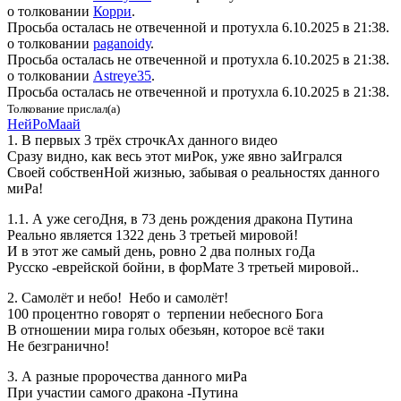
о толковании
Корри
.
Просьба осталась не отвеченной и протухла
6.10.2025 в 21:38
.
о толковании
pa­gano­idу
.
Просьба осталась не отвеченной и протухла
6.10.2025 в 21:38
.
о толковании
Аs­treyе­35
.
Просьба осталась не отвеченной и протухла
6.10.2025 в 21:38
.
Толкование прислал(а)
Ней­Ро­Ма­ай
1. В первых 3 трёх строчкАх данного видео
Сразу видно, как весь этот миРок, уже явно заИгрался
Своей собственНой жизнью, забывая о реальностях данного
миРа!
1.1. А уже сегоДня, в 73 день рождения дракона Путина
Реально является 1322 день 3 третьей мировой!
И в этот же самый день, ровно 2 два полных гоДа
Русско -еврейской бойни, в форМате 3 третьей мировой..
2. Самолёт и небо! Небо и самолёт!
100 процентно говорят о терпении небесного Бога
В отношении мира голых обезьян, которое всё таки
Не безгранично!
3. А разные пророчества данного миРа
При участии самого дракона -Путина