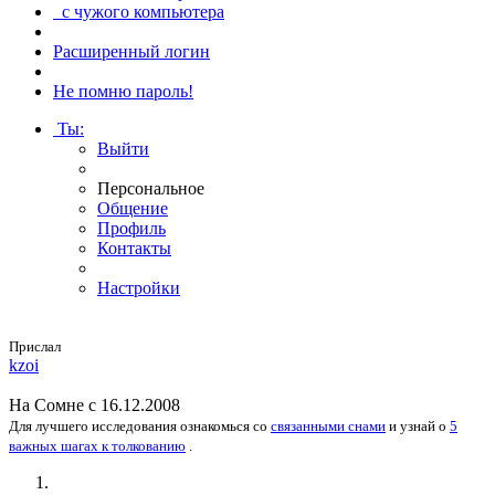
с чужого компьютера
Расширенный логин
Не помню пароль!
Ты
:
Выйти
Персональное
Общение
Профиль
Контакты
Настройки
Прислал
kzoi
На
Сомне
с 16.12.2008
Для лучшего исследования
ознакомься
со
связанными снами
и
узнай
о
5
важных шагах к толкованию
.