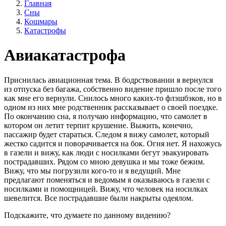
Главная
Сны
Кошмары
Катастрофы
Авиакатастрофа
Приснилась авиационная тема. В бодрствовании я вернулся
из отпуска без багажа, собственно видение пришло после того
как мне его вернули. Снилось много каких-то флэшбэков, но в
одном из них мне родственник рассказывает о своей поездке.
По окончанию сна, я получаю информацию, что самолет в
котором он летит терпит крушение. Выжить, конечно,
пассажир будет стараться. Следом я вижу самолет, который
жестко садится и поворачивается на бок. Огня нет. Я нахожусь
в газели и вижу, как люди с носилками бегут эвакуировать
пострадавших. Рядом со мною девушка и мы тоже бежим.
Вижу, что мы погрузили кого-то и я ведущий. Мне
предлагают поменяться и ведомым я оказываюсь в газели с
носилками и помощницей. Вижу, что человек на носилках
шевелится. Все пострадавшие были накрыты одеялом.
Подскажите, что думаете по данному видению?