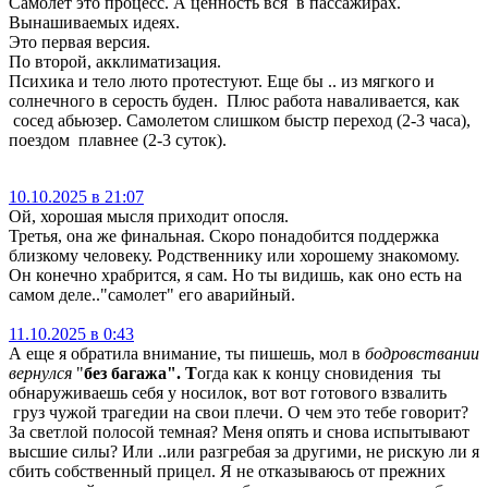
Самолет это процесс. А ценность вся в пассажирах.
Вынашиваемых идеях.
Это первая версия.
По второй, акклиматизация.
Психика и тело люто протестуют. Еще бы .. из мягкого и
солнечного в серость буден. Плюс работа наваливается, как
сосед абьюзер. Самолетом слишком быстр переход (2-3 часа),
поездом плавнее (2-3 суток).
10.10.2025 в 21:07
Ой, хорошая мысля приходит опосля.
Третья, она же финальная. Скоро понадобится поддержка
близкому человеку. Родственнику или хорошему знакомому.
Он конечно храбрится, я сам. Но ты видишь, как оно есть на
самом деле.."самолет" его аварийный.
11.10.2025 в 0:43
А еще я обратила внимание, ты пишешь, мол в
бодровствании
вернулся
"
без багажа". Т
огда как к концу сновидения ты
обнаруживаешь себя у носилок, вот вот готового взвалить
груз чужой трагедии на свои плечи. О чем это тебе говорит?
За светлой полосой темная? Меня опять и снова испытывают
высшие силы? Или ..или разгребая за другими, не рискую ли я
сбить собственный прицел. Я не отказываюсь от прежних