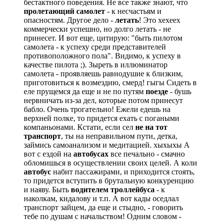
бестактного поведения. Не все также знают, что
пролетающий самолет
- к несчастьям и
опасностям. Другое дело -
летать
! Это хехеех
коммерчески успешно, но долго летать - не
принесет. И вот еще, цитирую: "быть пилотом
самолета - к успеху среди представителей
противоположного пола". Видимо, к успеху в
качестве пилота
;)
. Зыреть в иллюминатор
самолета - проявляешь равнодушие к близким,
приготовиться к возмездию, смерд! гыгы Сидеть в
еле прущемся да еще и не по путям
поезде
- бушь
нервничать из-за дел, которые потом принесут
бабло. Очень трогательно! Ежели едешь на
верхней полке, то придется ехать с погаными
компаньонами. Кстати, если сел
не на тот
транспорт
, ты на неправильном пути, детка,
займись самоанализом и медитацией. хыхыхы А
вот с ездой на
автобусах
все печально - смачно
обломишься в осуществлении своих целей. А коли
автобус
набит пассажирами, и приходится стоять,
то придется вступить в брутальную конкуренцию
и наяву. Быть
водителем троллейбуса
- к
наколкам, кидалову и т.п. А вот кады оседлал
транспорт зайцем, да еще и стыдно, - говорить
тебе по душам с начальством! Одним словом -