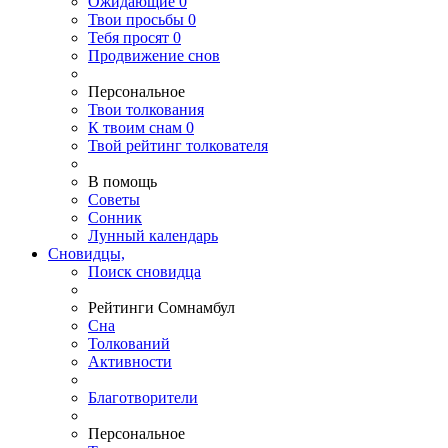
Ожидающие
0
Твои
просьбы
0
Тебя
просят
0
Продвижение снов
Персональное
Твои
толкования
К
твоим
снам
0
Твой
рейтинг толкователя
В помощь
Советы
Сонник
Лунный календарь
Сновидцы,
Поиск сновидца
Рейтинги Сомнамбул
Сна
Толкований
Активности
Благотворители
Персональное