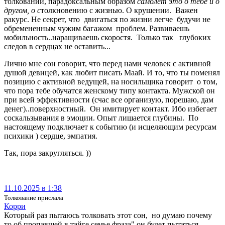
толкований, парадоксальным образом
самолет это о тебе и о
другом, о с
толкновению с жизнью. О крушении. Важен
ракурс. Не секрет, что двигаться по жизни легче будучи не
обремененным чужим багажом проблем. Развиваешь
мобильность..наращиваешь скоростя. Только так глубоких
следов в сердцах не оставить...
Лично мне сон говорит, что перед нами человек с активной
душой девицей, как любит писать Маай. И то, что ты поменял
позицию с активной ведущей, на носильщика говорит о том,
что пора тебе обучатся женскому типу контакта. Мужской он
при всей эффективности (счас все организую, порешаю, дам
денег)..поверхностный. Он имитирует контакт. Ибо избегает
соскальзывания в эмоции. Опыт лишается глубины. По
настоящему подключает к событию (и исцеляющим ресурсам
психики ) сердце, эмпатия.
Так, пора закругляться. ))
11.10.2025 в 1:38
Толкование прислала
Корри
Который раз пытаюсь толковать этот сон, но думаю почему
то об пропавшей в тайге семье,фраза" он будет пытаться