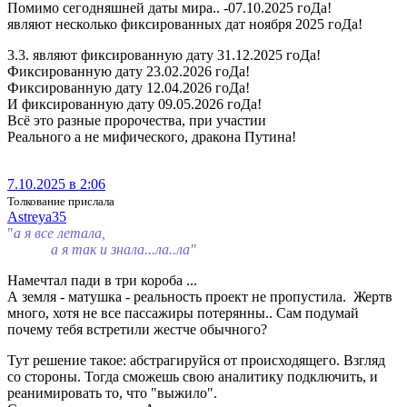
Помимо сегодняшней даты мира.. -07.10.2025 гоДа!
являют несколько фиксированных дат ноября 2025 гоДа!
3.3. являют фиксированную дату 31.12.2025 гоДа!
Фиксированную дату 23.02.2026 гоДа!
Фиксированную дату 12.04.2026 гоДа!
И фиксированную дату 09.05.2026 гоДа!
Всё это разные пророчества, при участии
Реального а не мифического, дракона Путина!
7.10.2025 в 2:06
Толкование прислала
Аs­treya­35
"
а я все летала,
а я так и знала...ла..ла"
Намечтал пади в три короба ...
А земля - матушка - реальность проект не пропустила. Жертв
много, хотя не все пассажиры потерянны.. Сам подумай
почему тебя встретили жестче обычного?
Тут решение такое: абстрагируйся от происходящего. Взгляд
со стороны. Тогда сможешь свою аналитику подключить, и
реанимировать то, что "выжило".