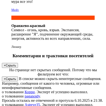
мура все это!
Medv
Оранжево-красный
Символ - огонь, кровь, взрыв. Экспансия,
расширение "Я", подчинение окружающей среды,
энергия, активность во всех направлениях, сила.
Люшер
Комментарии и трактовки посетителей
×
Скрыть
На странице
нет скрытых сообщений
.
Потому что мы
фильтруем вот что:
В списке можно скрыть неинтересные сообщения.
×
Скрыть
Например, сообщения от какого-то человека, огромные или
неинформативные сообщения.
о толковании
Корри
. Эксперт её успешно выполнил.
о толковании
pa­gano­idу
.
Просьба осталась не отвеченной и протухла
6.10.2025 в 21:38
.
о толковании
Аs­treyе­35
. Эксперт её успешно выполнил.