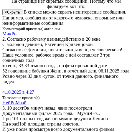
На странице
нет скрытых сообщений
.
Потому что мы
фильтруем вот что:
В списке можно скрыть неинтересные сообщения.
×
Скрыть
Например, сообщения от какого-то человека, огромные или
неинформативные сообщения.
Комментарий прислал(а) автор сна
МикРо
2. Согласно рабочему взаимодействию в 20 веке
С молодой девицей, Евгенией Кривенцовой
Согласно её фамилии, носительницы венца человеческого!
Наше условное, рабочее время с ней составляет 3 три
солнечных года
то есть, 33 33 земного года, по фиксированной дате
52 годовщине бабушки Жени, в отчётный день 06.11.2025 года
Ровно через 33 дня -суток, от точки данного, финального
видео!
4.10.2025 в 4:27
Толкование прислал(а)
Ней­Ро­Ма­ай
3. 10 десятОк минут назад, явно посмотрели
Документальный фильм 2025 года.. -МумиЯ+ъ..
Про 101 полных год жизни мумии дедушки Ленина
На красНой площади страны советов..
И уже после просмотра всего документального фильма