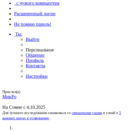
с чужого компьютера
Расширенный логин
Не помню пароль!
Ты
:
Выйти
Персональное
Общение
Профиль
Контакты
Настройки
Прислал(а)
МикРо
На
Сомне
с 4.10.2025
Для лучшего исследования
ознакомься
со
связанными снами
и
узнай
о
5
важных шагах к толкованию
.