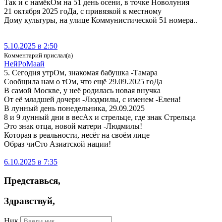
Так и с намёкОм на 51 день осени, в точке Новолуния
21 октября 2025 гоДа, с привязкой к местному
Дому культуры, на улице Коммунистической 51 номера..
5.10.2025 в 2:50
Комментарий прислал(а)
Ней­Ро­Ма­ай
5. Сегодня утрОм, знакомая бабушка -Тамара
Сообщила нам о тОм, что ещё 29.09.2025 гоДа
В самой Москве, у неё родилась новая внучка
От её младшей дочери -Людмилы, с именем -Елена!
В лунный день понедельника, 29.09.2025
8 и 9 лунный дни в весАх и стрельце, где знак Стрельца
Это знак отца, новой матери -Людмилы!
Которая в реальности, несёт на своём лице
Образ чиСто Азиатской нации!
6.10.2025 в 7:35
Представься
,
Здравствуй
,
Ник