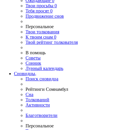
Ожидающие
0
Твои
просьбы
0
Тебя
просят
0
Продвижение снов
Персональное
Твои
толкования
К
твоим
снам
0
Твой
рейтинг толкователя
В помощь
Советы
Сонник
Лунный календарь
Сновидцы,
Поиск сновидца
Рейтинги Сомнамбул
Сна
Толкований
Активности
Благотворители
Персональное