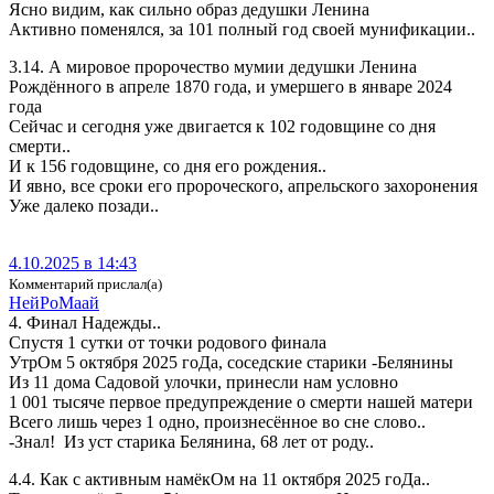
Ясно видим, как сильно образ дедушки Ленина
Активно поменялся, за 101 полный год своей мунификации..
3.14. А мировое пророчество мумии дедушки Ленина
Рождённого в апреле 1870 года, и умершего в январе 2024
года
Сейчас и сегодня уже двигается к 102 годовщине со дня
смерти..
И к 156 годовщине, со дня его рождения..
И явно, все сроки его пророческого, апрельского захоронения
Уже далеко позади..
4.10.2025 в 14:43
Комментарий прислал(а)
Ней­Ро­Ма­ай
4. Финал Надежды..
Спустя 1 сутки от точки родового финала
УтрОм 5 октября 2025 гоДа, соседские старики -Белянины
Из 11 дома Садовой улочки, принесли нам условно
1 001 тысяче первое предупреждение о смерти нашей матери
Всего лишь через 1 одно, произнесённое во сне слово..
-Знал! Из уст старика Белянина, 68 лет от роду..
4.4. Как с активным намёкОм на 11 октября 2025 гоДа..