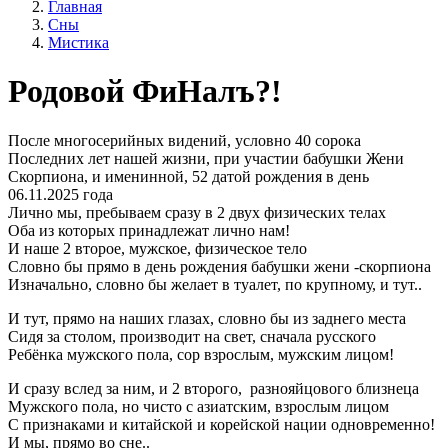
Главная
Сны
Мистика
Родовой ФиНалъ?!
После многосерийных видений, условно 40 сорока
Последних лет нашей жизни, при участии бабушки Жени
Скорпиона, и именинной, 52 датой рождения в день
06.11.2025 года
Лично мы, пребываем сразу в 2 двух физических телах
Оба из которых принадлежат лично нам!
И наше 2 второе, мужское, физическое тело
Словно бы прямо в день рождения бабушки жени -скорпиона
Изначально, словно бы желает в туалет, по крупному, и тут..
И тут, прямо на наших глазах, словно бы из заднего места
Сидя за столом, производит на свет, сначала русского
Ребёнка мужского пола, сор взрослым, мужским лицом!
И сразу вслед за ним, и 2 второго, разнояйцового близнеца
Мужского пола, но чисто с азиатским, взрослым лицом
С признаками и китайской и корейской нации одновременно!
И мы, прямо во сне..