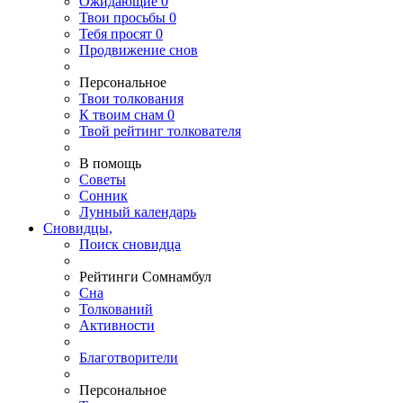
Ожидающие
0
Твои
просьбы
0
Тебя
просят
0
Продвижение снов
Персональное
Твои
толкования
К
твоим
снам
0
Твой
рейтинг толкователя
В помощь
Советы
Сонник
Лунный календарь
Сновидцы,
Поиск сновидца
Рейтинги Сомнамбул
Сна
Толкований
Активности
Благотворители
Персональное