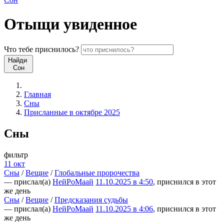
Отыщи
увиденное
Что
тебе
приснилось?
Найди
Сон
Главная
Сны
Присланные в октябре 2025
Сны
фильтр
11 окт
Сны
/
Вещие
/
Глобальные пророчества
— прислал(а)
НейРоМаай
11.10.2025 в 4:50
, приснился в этот
же день
Сны
/
Вещие
/
Предсказания судьбы
— прислал(а)
НейРоМаай
11.10.2025 в 4:06
, приснился в этот
же день