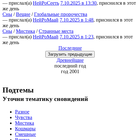
— прислал(а)
НейРоСееть
7.10.2025 в 13:30
, приснился в этот
же день
Сны
/
Вещие
/
Глобальные пророчества
— прислал(а)
НейРоМаай
7.10.2025 в 1:48
, приснился в этот
же день
Сны
/
Мистика
/
Странные места
— прислал(а)
НейРоМаай
7.10.2025 в 1:23
, приснился в этот
же день
Последние
Загрузить
предыдущие
Древнейшие
последний
год
год 2001
Подтемы
Уточни
тематику сновидений
Разное
Чувства
Мистика
Кошмары
Смешные
Вещие