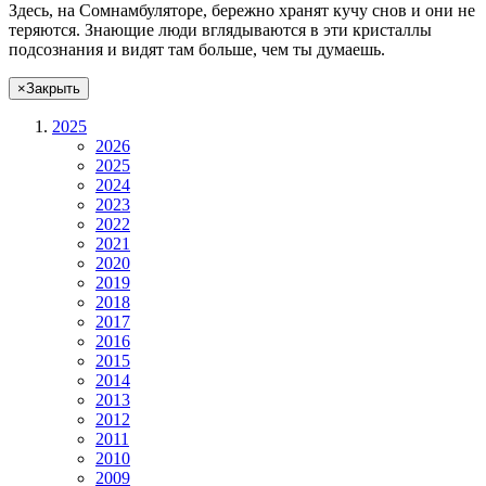
Здесь, на Сомнамбуляторе, бережно хранят
кучу снов
и они не
теряются. Знающие люди вглядываются в эти кристаллы
подсознания и видят там больше, чем
ты
думаешь
.
×
Закрыть
2025
2026
2025
2024
2023
2022
2021
2020
2019
2018
2017
2016
2015
2014
2013
2012
2011
2010
2009