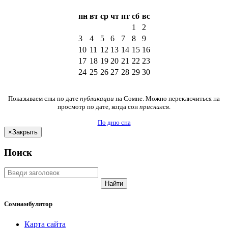
пн
вт
ср
чт
пт
сб
вс
1
2
3
4
5
6
7
8
9
10
11
12
13
14
15
16
17
18
19
20
21
22
23
24
25
26
27
28
29
30
Показываем сны по дате
публикации
на Сомне. Можно переключиться на
просмотр по дате, когда сон
приснился
.
По дню сна
×
Закрыть
Поиск
Найти
Сомнамбулятор
Карта сайта