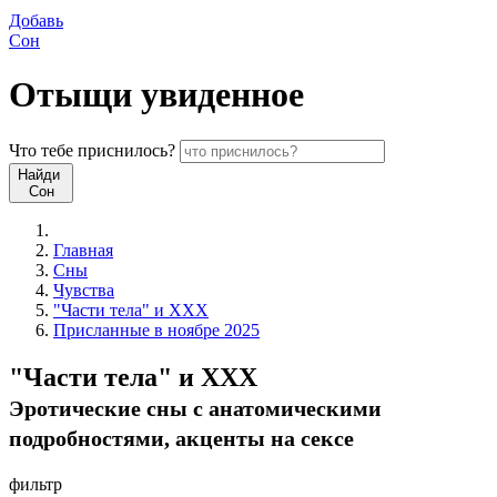
Добавь
Сон
Отыщи
увиденное
Что
тебе
приснилось?
Найди
Сон
Главная
Сны
Чувства
"Части тела" и XXX
Присланные в ноябре 2025
"Части тела" и XXX
Эротические сны c анатомическими
подробностями, акценты на сексе
фильтр