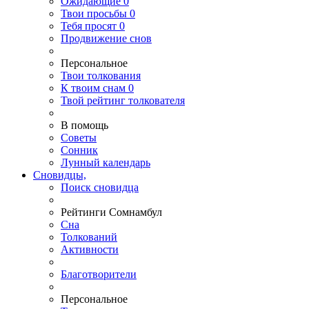
Ожидающие
0
Твои
просьбы
0
Тебя
просят
0
Продвижение снов
Персональное
Твои
толкования
К
твоим
снам
0
Твой
рейтинг толкователя
В помощь
Советы
Сонник
Лунный календарь
Сновидцы,
Поиск сновидца
Рейтинги Сомнамбул
Сна
Толкований
Активности
Благотворители
Персональное