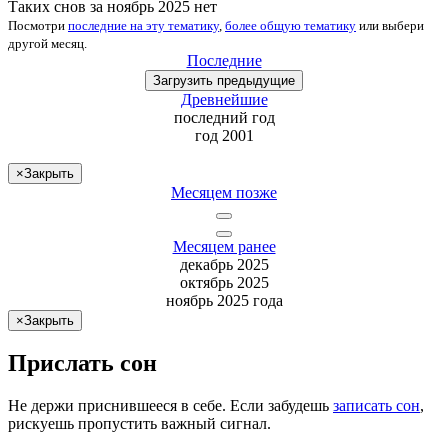
Таких снов за ноябрь 2025 нет
Посмотри
последние на эту тематику
,
более общую тематику
или
выбери
другой месяц
.
Последние
Загрузить
предыдущие
Древнейшие
последний
год
год 2001
×
Закрыть
Месяцем позже
Месяцем ранее
декабрь 2025
октябрь 2025
ноябрь 2025 года
×
Закрыть
Прислать сон
Не
держи
приснившееся в себе. Если
забудешь
записать сон
,
рискуешь
пропустить важный сигнал.