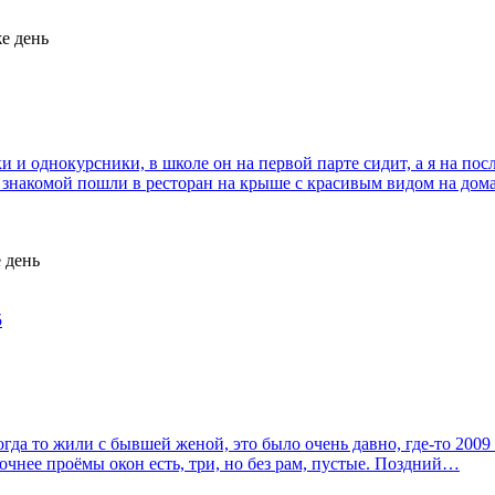
же день
и однокурсники, в школе он на первой парте сидит, а я на посл
Со знакомой пошли в ресторан на крыше с красивым видом на до
е день
5
огда то жили с бывшей женой, это было очень давно, где-то 2009
очнее проёмы окон есть, три, но без рам, пустые. Поздний…