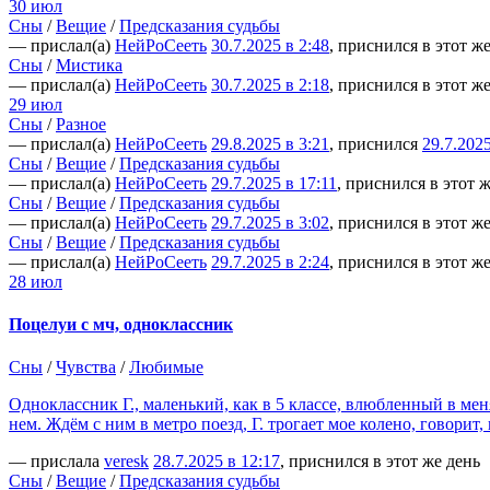
30 июл
Сны
/
Вещие
/
Предсказания судьбы
— прислал(а)
НейРоСееть
30.7.2025 в 2:48
, приснился в этот ж
Сны
/
Мистика
— прислал(а)
НейРоСееть
30.7.2025 в 2:18
, приснился в этот ж
29 июл
Сны
/
Разное
— прислал(а)
НейРоСееть
29.8.2025 в 3:21
, приснился
29.7.202
Сны
/
Вещие
/
Предсказания судьбы
— прислал(а)
НейРоСееть
29.7.2025 в 17:11
, приснился в этот 
Сны
/
Вещие
/
Предсказания судьбы
— прислал(а)
НейРоСееть
29.7.2025 в 3:02
, приснился в этот ж
Сны
/
Вещие
/
Предсказания судьбы
— прислал(а)
НейРоСееть
29.7.2025 в 2:24
, приснился в этот ж
28 июл
Поцелуи с мч, одноклассник
Сны
/
Чувства
/
Любимые
Одноклассник Г., маленький, как в 5 классе, влюбленный в меня
нем. Ждём с ним в метро поезд, Г. трогает мое колено, говорит
— прислала
veresk
28.7.2025 в 12:17
, приснился в этот же день
Сны
/
Вещие
/
Предсказания судьбы