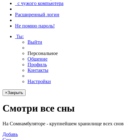
с чужого компьютера
Расширенный логин
Не помню пароль!
Ты
:
Выйти
Персональное
Общение
Профиль
Контакты
Настройки
×
Закрыть
Смотри
все сны
На Сомнамбуляторе - крупнейшем хранилище всех снов
Добавь
Сон