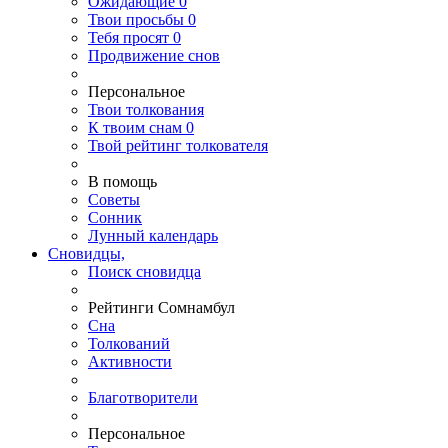
Ожидающие
0
Твои
просьбы
0
Тебя
просят
0
Продвижение снов
Персональное
Твои
толкования
К
твоим
снам
0
Твой
рейтинг толкователя
В помощь
Советы
Сонник
Лунный календарь
Сновидцы,
Поиск сновидца
Рейтинги Сомнамбул
Сна
Толкований
Активности
Благотворители
Персональное