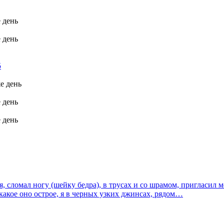
е день
е день
5
же день
е день
е день
, сломал ногу (шейку бедра), в трусах и со шрамом, пригласил ме
, какое оно острое, я в черных узких джинсах, рядом…