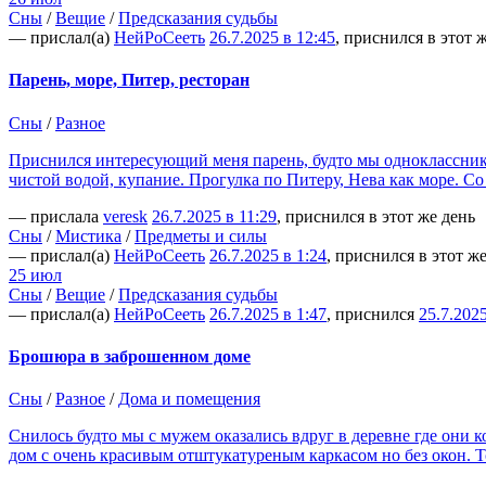
Сны
/
Вещие
/
Предсказания судьбы
— прислал(а)
НейРоСееть
26.7.2025 в 12:45
, приснился в этот 
Парень, море, Питер, ресторан
Сны
/
Разное
Приснился интересующий меня парень, будто мы одноклассники 
чистой водой, купание. Прогулка по Питеру, Нева как море. 
— прислала
veresk
26.7.2025 в 11:29
, приснился в этот же день
Сны
/
Мистика
/
Предметы и силы
— прислал(а)
НейРоСееть
26.7.2025 в 1:24
, приснился в этот ж
25 июл
Сны
/
Вещие
/
Предсказания судьбы
— прислал(а)
НейРоСееть
26.7.2025 в 1:47
, приснился
25.7.202
Брошюра в заброшенном доме
Сны
/
Разное
/
Дома и помещения
Снилось будто мы с мужем оказались вдруг в деревне где они к
дом с очень красивым отштукатуреным каркасом но без окон. Т