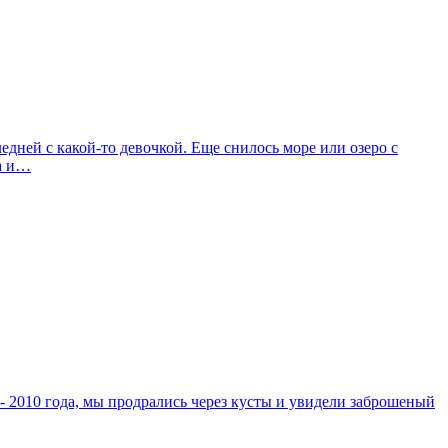
едней с какой-то девочкой. Еще снилось море или озеро с
ма и…
 - 2010 года, мы продрались через кусты и увидели заброшеный