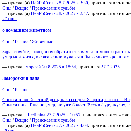
— прислал(а)
НейРоСееть
28.7.2025 в 3:30
, приснился в этот ж
Сны
/
Вещие
/
Предсказания судьбы
— прислал(а)
НейРоСееть
28.7.2025 в 2:47
, приснился в этот ж
27 июл
о домашнем животном
Сны
/
Разное
/
Животные
Здравствуйте, люди, хочу обратиться к вам за помощью растрак
умер мой котик, к сожалению мучался и было много крови, я ст
— прислал
морфей
20.8.2025 в 18:54
, приснился
27.7.2025
Заморозки и папа
Сны
/
Разное
Снится теплый летний день, как сегодня. Я протираю окна. И ту
Снится папа. Еще не умер, но уже болеет. Весь в фурункулах, 
— прислала
Ledimina
27.7.2025 в 10:57
, приснился в этот же де
Сны
/
Вещие
/
Предсказания судьбы
— прислал(а)
НейРоСееть
27.7.2025 в 4:04
, приснился в этот ж
26 июл