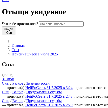
Отыщи
увиденное
Что
тебе
приснилось?
Найди
Сон
Главная
Сны
Приснившиеся в июле 2025
Сны
фильтр
31 июл
Сны
/
Разное
/
Знаменитости
— прислал(а)
НейРоСееть
31.7.2025 в 3:24
, приснился в этот ж
Сны
/
Вещие
/
Предсказания судьбы
— прислал(а)
НейРоСееть
31.7.2025 в 2:48
, приснился в этот ж
Сны
/
Вещие
/
Предсказания судьбы
— прислал(а)
НейРоСееть
31.7.2025 в 2:29
, приснился в этот ж