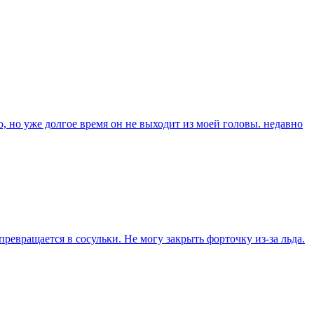
о, но уже долгое время он не выходит из моей головы. недавно
превращается в сосульки. Не могу закрыть форточку из-за льда.