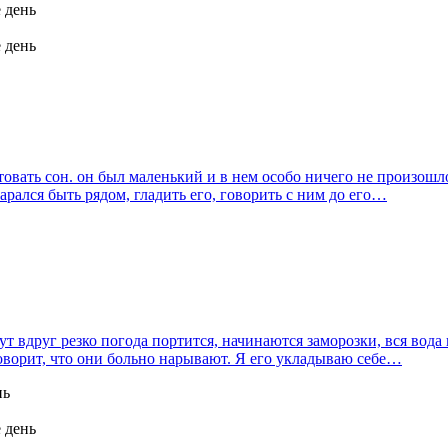
е день
е день
товать сон. он был маленький и в нем особо ничего не произошл
арался быть рядом, гладить его, говорить с ним до его…
т вдруг резко погода портится, начинаются заморозки, вся вода 
говорит, что они больно нарывают. Я его укладываю себе…
нь
е день