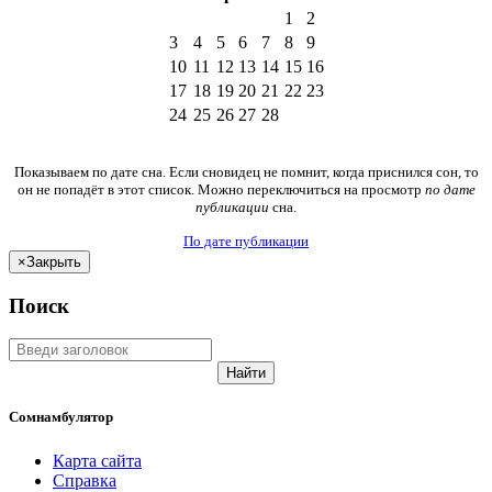
1
2
3
4
5
6
7
8
9
10
11
12
13
14
15
16
17
18
19
20
21
22
23
24
25
26
27
28
Показываем по дате сна. Если сновидец не помнит, когда приснился сон, то
он не попадёт в этот список. Можно переключиться на просмотр
по дате
публикации
сна.
По дате публикации
×
Закрыть
Поиск
Найти
Сомнамбулятор
Карта сайта
Справка