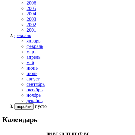
2006
2005
2004
2003
2002
2001
февраль
январь
февраль
март
апрель
май
июнь
июль
август
сентябрь
октябрь
ноябрь
декабрь
пусто
перейти
Календарь
пн
вт
ср
чт
пт
сб
вс