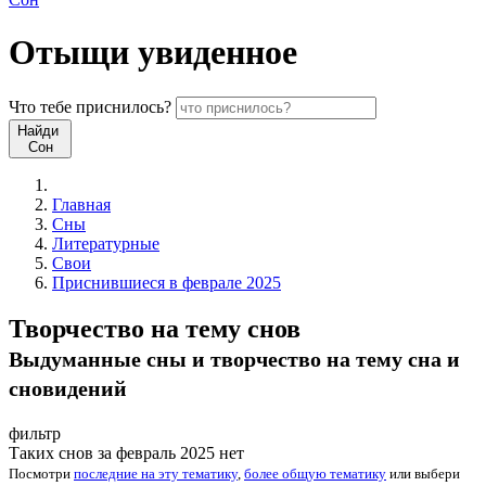
Отыщи
увиденное
Что
тебе
приснилось?
Найди
Сон
Главная
Сны
Литературные
Свои
Приснившиеся в феврале 2025
Творчество на тему снов
Выдуманные сны и творчество на тему сна и
сновидений
фильтр
Таких снов за февраль 2025 нет
Посмотри
последние на эту тематику
,
более общую тематику
или
выбери