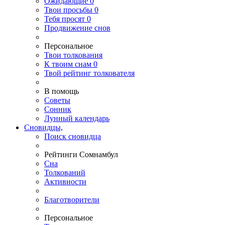
Ожидающие
0
Твои
просьбы
0
Тебя
просят
0
Продвижение снов
Персональное
Твои
толкования
К
твоим
снам
0
Твой
рейтинг толкователя
В помощь
Советы
Сонник
Лунный календарь
Сновидцы,
Поиск сновидца
Рейтинги Сомнамбул
Сна
Толкований
Активности
Благотворители
Персональное