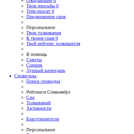
Ожидающие
0
Твои
просьбы
0
Тебя
просят
0
Продвижение снов
Персональное
Твои
толкования
К
твоим
снам
0
Твой
рейтинг толкователя
В помощь
Советы
Сонник
Лунный календарь
Сновидцы,
Поиск сновидца
Рейтинги Сомнамбул
Сна
Толкований
Активности
Благотворители
Персональное