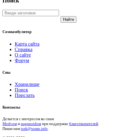
Поиск
Найти
Сомнамбулятор
Карта сайта
Справка
О сайте
Форум
Сны
Хранилище
Поиск
Прислать
Контакты
Делается с интересом ко снам
Medvом
и
paganoidом
при поддержке
благотворителей
.
Пиши
нам
tork@somn.info
.