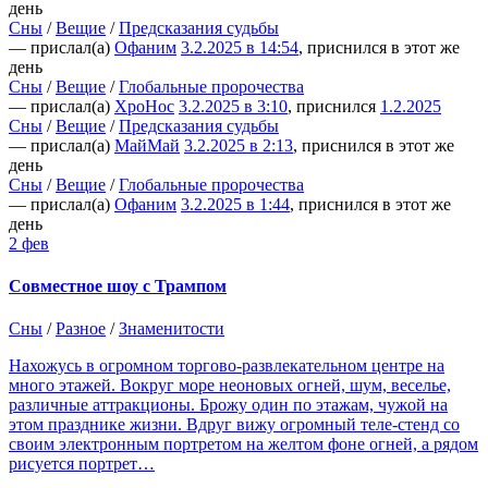
день
Сны
/
Вещие
/
Предсказания судьбы
— прислал(а)
Офаним
3.2.2025 в 14:54
, приснился в этот же
день
Сны
/
Вещие
/
Глобальные пророчества
— прислал(а)
ХроНос
3.2.2025 в 3:10
, приснился
1.2.2025
Сны
/
Вещие
/
Предсказания судьбы
— прислал(а)
МайМай
3.2.2025 в 2:13
, приснился в этот же
день
Сны
/
Вещие
/
Глобальные пророчества
— прислал(а)
Офаним
3.2.2025 в 1:44
, приснился в этот же
день
2 фев
Совместное шоу с Трампом
Сны
/
Разное
/
Знаменитости
Нахожусь в огромном торгово-развлекательном центре на
много этажей. Вокруг море неоновых огней, шум, веселье,
различные аттракционы. Брожу один по этажам, чужой на
этом празднике жизни. Вдруг вижу огромный теле-стенд со
своим электронным портретом на желтом фоне огней, а рядом
рисуется портрет…