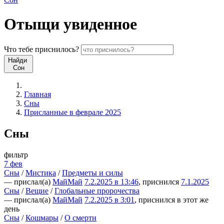
Отыщи
увиденное
Что
тебе
приснилось?
Найди
Сон
Главная
Сны
Присланные в феврале 2025
Сны
фильтр
7 фев
Сны
/
Мистика
/
Предметы и силы
— прислал(а)
МайМай
7.2.2025 в 13:46
, приснился
7.1.2025
Сны
/
Вещие
/
Глобальные пророчества
— прислал(а)
МайМай
7.2.2025 в 3:01
, приснился в этот же
день
Сны
/
Кошмары
/
О смерти