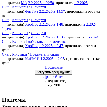
— прислал
Mik
2.2.2025 в 20:58
, приснился
1.2.2025
Сны
/
Кошмары
/
О смерти
— прислал(а)
ФатУмъ
2.2.2025 в 13:57
, приснился в этот же
день
Сны
/
Кошмары
/
О смерти
— прислал(а)
ХроНос
2.2.2025 в 1:48
, приснился
2.2.2024
1 фев
Сны
/
Кошмары
/
О смерти
— прислал(а)
ХроНос
1.2.2025 в 11:35
, приснился
1.5.2024
Сны
/
Вещие
/
Глобальные пророчества
— прислал(а)
ХроНос
1.2.2025 в 2:47
, приснился в этот же
день
Сны
/
Мистика
/
Предметы и силы
— прислал(а)
МайМай
1.2.2025 в 2:05
, приснился в этот же
день
Последние
Загрузить
предыдущие
Древнейшие
последний
год
год 2001
Подтемы
Уточни
тематику сновидений