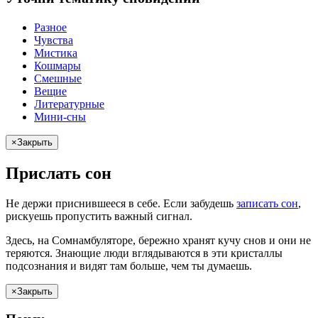
Разное
Чувства
Мистика
Кошмары
Смешные
Вещие
Литературные
Мини-сны
×
Закрыть
Прислать сон
Не
держи
приснившееся в себе. Если
забудешь
записать сон
,
рискуешь
пропустить важный сигнал.
Здесь, на Сомнамбуляторе, бережно хранят
кучу снов
и они не
теряются. Знающие люди вглядываются в эти кристаллы
подсознания и видят там больше, чем
ты
думаешь
.
×
Закрыть