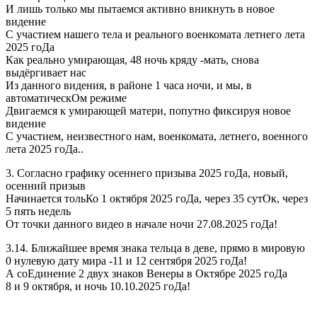
И лишь только мы пытаемся активно вникнуть в новое
видение
С участием нашего тела и реального военкомата летнего лета
2025 гоДа
Как реально умирающая, 48 ночь кряду -мать, снова
выдёргивает нас
Из данного видения, в районе 1 часа ночи, и мы, в
автоматическОм режиме
Двигаемся к умирающей матери, попутно фиксируя новое
видение
С участием, неизвестного нам, военкомата, летнего, военного
лета 2025 гоДа..
3. Согласно графику осеннего призыва 2025 гоДа, новый,
осенний призыв
Начинается тольКо 1 октября 2025 гоДа, через 35 сутОк, через
5 пять недель
От точки данного видео в начале ночи 27.08.2025 гоДа!
3.14. Ближайшее время знака тельца в деве, прямо в мировую
0 нулевую дату мира -11 и 12 сентября 2025 гоДа!
А соЕдинение 2 двух знаков Венеры в Октябре 2025 гоДа
8 и 9 октября, и ночь 10.10.2025 гоДа!