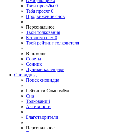
Ожидающие
0
Твои
просьбы
0
Тебя
просят
0
Продвижение снов
Персональное
Твои
толкования
К
твоим
снам
0
Твой
рейтинг толкователя
В помощь
Советы
Сонник
Лунный календарь
Сновидцы,
Поиск сновидца
Рейтинги Сомнамбул
Сна
Толкований
Активности
Благотворители
Персональное