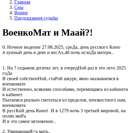
Главная
Сны
Вещие
Предсказания судьбы
ВоенкоМат и Маай?!
0. Ночное видение 27.08.2025, среДа, день русского Кино
4 лунный день в деве и весАх,48 ночь исхоДа матери..
1. На 7 седьмом десятке лет, в очередНой раз в это лето 2025
гоДа
В своей собственНой, стаРой шкуре, явно оказываемся в
военкомате
И естественно, всякими способами, перемещаясь из кабинета
в кабинет
Пытаемся реально смотаться из пределов, неизвестного нам,
военкомата
В руссКий день Кино! И в 1279 ночь 3 третьей мировой, на
полях миРа
И в это самое мгновение..
2. УмирающаЯ+ъ мать..