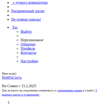
с чужого компьютера
Расширенный логин
Не помню пароль!
Ты
:
Выйти
Персональное
Общение
Профиль
Контакты
Настройки
Прислал(а)
Ней­Ро­Се­еть
На
Сомне
с 15.2.2025
Для лучшего исследования
ознакомься
со
связанными снами
и
узнай
о
5
важных шагах к толкованию
.