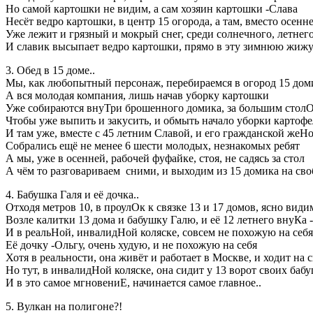
Но самой картошки не видим, а сам хозяин картошки -Слава
Несёт ведро картошки, в центр 15 огорода, а там, вместо осенн
Уже лежит и грязный и мокрый снег, среди солнечного, летнег
И славик высыпает ведро картошки, прямо в эту зимнюю жижу
3. Обед в 15 доме..
Мы, как любопытный персонаж, перебираемся в огород 15 дом
А вся молодая компания, лишь начав уборку картошки
Уже собираются внуТри брошенного домика, за большим стол
Чтобы уже выпить и закусить, и обмыть начало уборки картофе
И там уже, вместе с 45 летним Славой, и его гражданской жеН
Собрались ещё не менее 6 шести молодых, незнакомых ребят
А мы, уже в осенней, рабочей фуфайке, стоя, не садясь за стол
А чём то разговариваем сними, и выходим из 15 домика на сво
4. Бабушка Галя и её дочка..
Отходя метров 10, в проулОк к связке 13 и 17 домов, ясно види
Возле калитки 13 дома и бабушку Галю, и её 12 летнего внуКа 
И в реальНой, инвалидНой коляске, совсем не похожую на себя
Её дочку -Ольгу, очень худую, и не похожую на себя
Хотя в реальности, она живёт и работает в Москве, и ходит на
Но тут, в инвалидНой коляске, она сидит у 13 ворот своих баб
И в это самое мгновениЕ, начинается самое главное..
5. Вулкан на полигоне?!