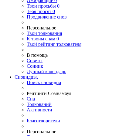
Ожидающие
0
Твои
просьбы
0
Тебя
просят
0
Продвижение снов
Персональное
Твои
толкования
К
твоим
снам
0
Твой
рейтинг толкователя
В помощь
Советы
Сонник
Лунный календарь
Сновидцы,
Поиск сновидца
Рейтинги Сомнамбул
Сна
Толкований
Активности
Благотворители
Персональное