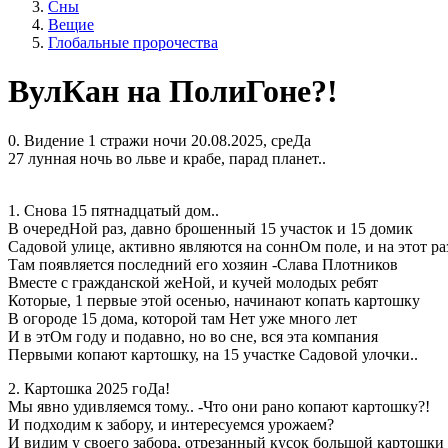
Сны
Вещие
Глобальные пророчества
ВулКан на ПолиГоне?!
0. Видение 1 стражи ночи 20.08.2025, среДа
27 лунная ночь во льве и крабе, парад планет..
1. Снова 15 пятнадцатый дом..
В очередНой раз, давно брошенный 15 участок и 15 домик
Садовой улице, активно являются на соннОм поле, и на этот ра
Там появляется последний его хозяин -Слава Плотников
Вместе с гражданской жеНой, и кучей молодых ребят
Которые, 1 первые этой осенью, начинают копать картошку
В огороде 15 дома, которой там Нет уже много лет
И в этОм году и подавно, но во сне, вся эта компания
Первыми копают картошку, на 15 участке Садовой улочки..
2. Картошка 2025 гоДа!
Мы явно удивляемся тому.. -Что они рано копают картошку?!
И подходим к забору, и интересуемся урожаем?
И видим у своего забора, отрезанный кусок большой картошки