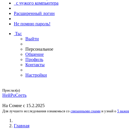
с чужого компьютера
Расширенный логин
Не помню пароль!
Ты
:
Выйти
Персональное
Общение
Профиль
Контакты
Настройки
Прислал(а)
Ней­Ро­Се­еть
На
Сомне
с 15.2.2025
Для лучшего исследования
ознакомься
со
связанными снами
и
узнай
о
5 важн
Главная