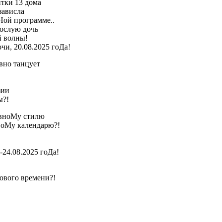
итки 13 дома
зависла
Ной программе..
рослую дочь
й волны!
чи, 20.08.2025 гоДа!
ивно танцует
зии
ы?!
ковноМу стилю
овоМу календарю?!
-24.08.2025 гоДа!
ового времени?!