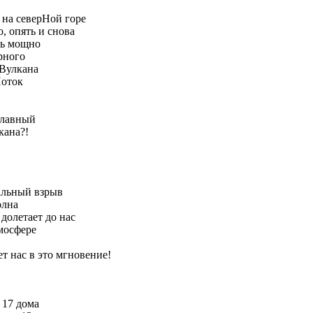
 на северНой горе
, опять и снова
нь мощно
ерного
 Вулкана
Поток
главный
кана?!
еальный взрыв
олна
долетает до нас
тмосфере
т нас в это мгновение!
 17 дома