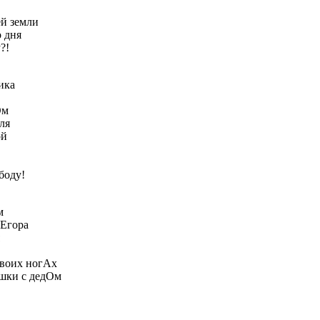
ей земли
о дня
?!
ика
Ом
ля
ой
боду!
м
-Егора
 своих ногАх
ушки с дедОм