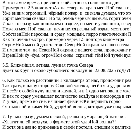
В это самое время, при свете ещё летнего, солнечного дня
Примерно в 2.5 километрАх на север, на краю местНой свалки,
Уже видим огромный, чёрный пожар, и сначала думаем, что это
Горит местная свалка! Но та, очень чёрным дымОм, горит оче
И как то сразу, как понимаем позднее, на месте условного, сев
Пожара местНой свалки, начинается реальный взрыв местного
СобственНой персоны, и сразу, мощный, перро пластический 
Как то очень быстро, примерно через 1.5 полтора километра
ОгромНой массой долетает до СеверНой окраины нашего села
И именно там, на СеверНой окраине нашего села, происходит 
ВзрывНой бу -бум, огромНой силы, скрытый тёмНой тучей вул
5.5. Ближайшая, летняя, лунная точка Севера
Будет воКруг и около субботнего новолуния -23.08.2025 гоДа?!
6. Как только на расстоянии 1 километра от нас, происходит р
Так сразу, в нашу сторону Садовой улочки, несётся и ударная в
И несёт с собой кучу пыли и камней, и в 1 одно мгновение уже 
И как то сразу уменьшает количество возДуха и кислорода в а
И у нас, прямо во сне, начинает физичесКи першить горло
От пылевой и каменНой, ударНой волны, которая уже накрывае
7. Тут мы сразу думаем о своей, реально умирающей матери..
-Хватит ли ей воздуха, в формате этой ударНой волны?!
И хотя она давно прикована к своей постели, спешим к калитке