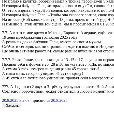
Но прямо в калитке, оборачиваемся к тройке персонажей у кал
И говорим бабушке Гале, которая со своим внукОм, словно бы 
От этого взрыва и ударНой волны, которая накрыла нас по пол
И говорим бабушке Гале.. -Чтобы она скорее завозила, свою вз
На инвалидНой коляске, внутрь 13 дома, прочь от этой ударНо
И именно в этой активНой сцене, мы и просыпаемся в 01.20 но
7.7. А в это самое время в Москве, Европе и Америке, ещё акт
19 день преображения госпоДня 2025 гоДа!
А реальная дочка бабушки Гали, вместе со своим мужем
СейЧас и сегодня, как ни странно, находится именно в Индоне
Где очень активно работают, самые разные вулканы эТой стран
7.7.7. Ближайшие, физические дни 13 -15 и 17 августа по цер
Проявят себя в формате 26 -28 и 30 августа 2025 гоДа, по мир
А сумма 3 трёх номеров видения равна 45 сорока пяти!
А наша мать, сегодня умирает 41 сутки кряду!
А 45 сутКи её активного умирания, проявят себя в воскресенье 
777. А 1 один из 2 двух и 3 трёх супер вулканов активНой Азии
Согласно пророчествам, может открыться, в любой момент мир
20.8.2025 в 2:08
, приснился
20.8.2025
×
Закрыть