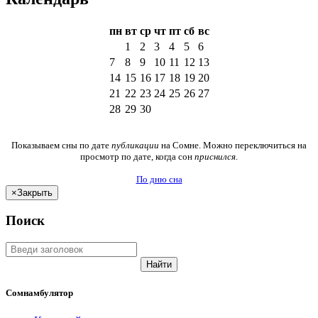
пн
вт
ср
чт
пт
сб
вс
1
2
3
4
5
6
7
8
9
10
11
12
13
14
15
16
17
18
19
20
21
22
23
24
25
26
27
28
29
30
Показываем сны по дате
публикации
на Сомне. Можно переключиться на
просмотр по дате, когда сон
приснился
.
По дню сна
×
Закрыть
Поиск
Найти
Сомнамбулятор