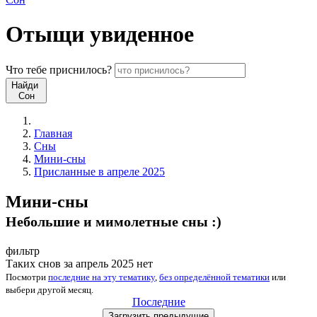
Отыщи
увиденное
Что
тебе
приснилось?
Найди
Сон
Главная
Сны
Мини-сны
Присланные в апреле 2025
Мини-сны
Небольшие и мимолетные сны :)
фильтр
Таких снов за апрель 2025 нет
Посмотри
последние на эту тематику
,
без определённой тематики
или
выбери
другой месяц
.
Последние
Загрузить
предыдущие