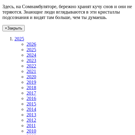
Здесь, на Сомнамбуляторе, бережно хранят
кучу снов
и они не
теряются. Знающие люди вглядываются в эти кристаллы
подсознания и видят там больше, чем
ты
думаешь
.
×
Закрыть
2025
2026
2025
2024
2023
2022
2021
2020
2019
2018
2017
2016
2015
2014
2013
2012
2011
2010