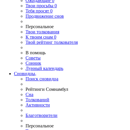
Ожидающие
0
Твои
просьбы
0
Тебя
просят
0
Продвижение снов
Персональное
Твои
толкования
К
твоим
снам
0
Твой
рейтинг толкователя
В помощь
Советы
Сонник
Лунный календарь
Сновидцы,
Поиск сновидца
Рейтинги Сомнамбул
Сна
Толкований
Активности
Благотворители
Персональное