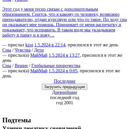
Этот год у меня тесно связан с дополнительным
образованием. Снится, что я какому-то человеку, возможно
преподавателю, отдаю курсовую или что-то такое. По ходу сна
он оказывает мне помощь. Принимает от меня распечатку и
показывает, что исправить. В таком виде мы укладываем
работу в папку и я хожу…
— прислал
kzoi
1.5.2024 в 22:14
, приснился в этот же день
Сны
/
Чувства
/
Дети
— прислал(а)
МайМай
1.5.2024 в 13:27
, приснился в этот же
день
Сны
/
Вещие
/
Глобальные пророчества
— прислал(а)
МайМай
1.5.2024 в 0:05
, приснился в этот же
день
Последние
Загрузить
предыдущие
Древнейшие
последний
год
год 2001
Подтемы
Уточни
тематику сновидений