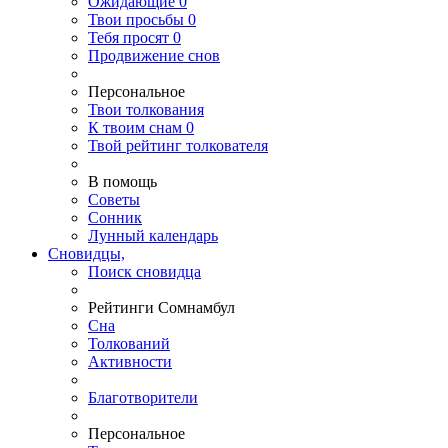
Ожидающие
0
Твои
просьбы
0
Тебя
просят
0
Продвижение снов
Персональное
Твои
толкования
К
твоим
снам
0
Твой
рейтинг толкователя
В помощь
Советы
Сонник
Лунный календарь
Сновидцы,
Поиск сновидца
Рейтинги Сомнамбул
Сна
Толкований
Активности
Благотворители
Персональное