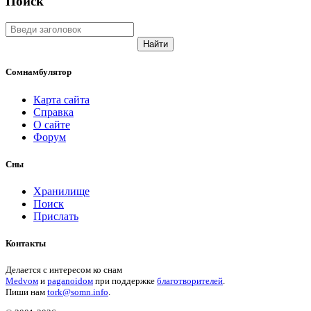
Поиск
Найти
Сомнамбулятор
Карта сайта
Справка
О сайте
Форум
Сны
Хранилище
Поиск
Прислать
Контакты
Делается с интересом ко снам
Medvом
и
paganoidом
при поддержке
благотворителей
.
Пиши
нам
tork@somn.info
.