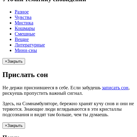
Разное
Чувства
Мистика
Кошмары
Смешные
Вещие
Литературные
Мини-сны
×
Закрыть
Прислать сон
Не
держи
приснившееся в себе. Если
забудешь
записать сон
,
рискуешь
пропустить важный сигнал.
Здесь, на Сомнамбуляторе, бережно хранят
кучу снов
и они не
теряются. Знающие люди вглядываются в эти кристаллы
подсознания и видят там больше, чем
ты
думаешь
.
×
Закрыть