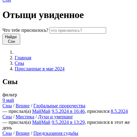
Отыщи
увиденное
Что
тебе
приснилось?
Найди
Сон
Главная
Сны
Присланные в мае 2024
Сны
фильтр
9 май
Сны
/
Вещие
/
Глобальные пророчества
— прислал(а)
МайМай
9.5.2024 в 16:46
, приснился
8.5.2024
Сны
/
Мистика
/
Духи и умершие
— прислал(а)
МайМай
9.5.2024 в 13:29
, приснился в этот же
день
Сны
/
Вещие
/
Предсказания судьбы