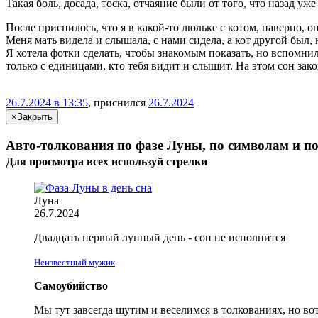
Такая боль, досада, тоска, отчаяние были от того, что назад уже
После приснилось, что я в какой-то люльке с котом, наверно, он
Меня мать видела и слышала, с нами сидела, а кот другой был, н
Я хотела фотки сделать, чтобы знакомым показать, но вспомнила
только с единицами, кто тебя видит и слышит. На этом сон зак
26.7.2024 в 13:35
, приснился
26.7.2024
×
Закрыть
Авто-толкования по фазе Луны, по символам и по
Для просмотра всех
используй
стрелки
Луна
26.7.2024
Двадцать первый лунный день - сон не исполнится
Неизвестный мужик
Самоубийство
Мы тут завсегда шутим и веселимся в толкованиях, но во