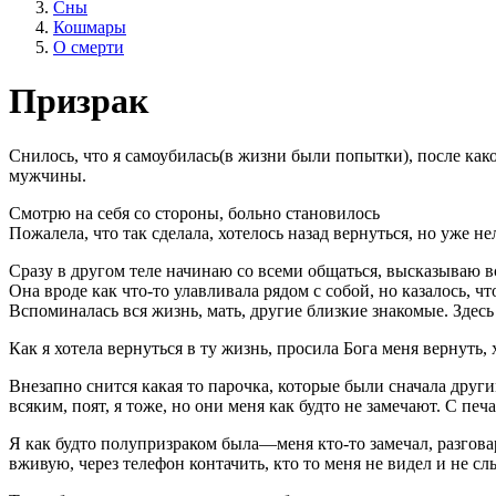
Сны
Кошмары
О смерти
Призрак
Снилось, что я самоубилась(в жизни были попытки), после како
мужчины.
Смотрю на себя со стороны, больно становилось
Пожалела, что так сделала, хотелось назад вернуться, но уже не
Сразу в другом теле начинаю со всеми общаться, высказываю все
Она вроде как что-то улавливала рядом с собой, но казалось, ч
Вспоминалась вся жизнь, мать, другие близкие знакомые. Здесь
Как я хотела вернуться в ту жизнь, просила Бога меня вернуть,
Внезапно снится какая то парочка, которые были сначала други
всяким, по‌ят, я тоже, но они меня как будто не замечают. С п
Я как будто полупризраком была—меня кто-то замечал, разговар
вживую, через телефон контачить, кто то меня не видел и не с