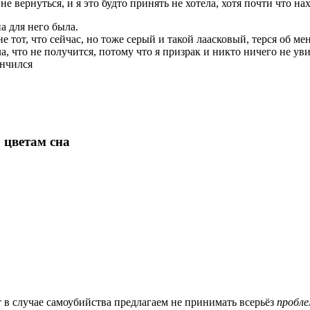
 не вернуться, и я это будто принять не хотела, хотя почти что н
а для него была.
е тот, что сейчас, но тоже серый и такой лаасковый, терся об мен
, что не получится, потому что я призрак и никто ничего не уви
ончился
 цветам сна
т в случае самоубийства предлагаем не принимать всерьёз
пробл