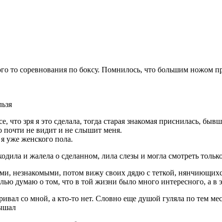
го то соревнования по боксу. Помнилось, что большим ножом про
льзя
, что зря я это сделала, тогда старая знакомая приснилась, бывш
то почти не видит и не слышит меня.
 я уже женского пола.
 ходила и жалела о сделанном, лила слезы и могла смотреть тольк
ми, незнакомыми, потом вижу своих дядю с теткой, нянчиющихся 
ечалью думаю о том, что в той жизни было много интересного, а в
ивал со мной, а кто-то нет. Словно еще душой гуляла по тем ме
лышал