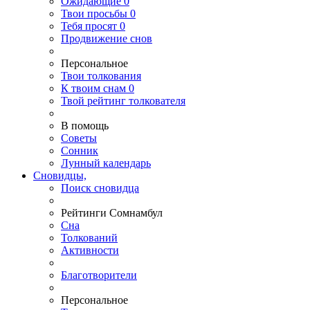
Ожидающие
0
Твои
просьбы
0
Тебя
просят
0
Продвижение снов
Персональное
Твои
толкования
К
твоим
снам
0
Твой
рейтинг толкователя
В помощь
Советы
Сонник
Лунный календарь
Сновидцы,
Поиск сновидца
Рейтинги Сомнамбул
Сна
Толкований
Активности
Благотворители
Персональное