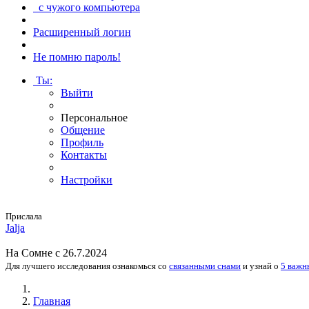
с чужого компьютера
Расширенный логин
Не помню пароль!
Ты
:
Выйти
Персональное
Общение
Профиль
Контакты
Настройки
Прислала
Jalja
На
Сомне
с 26.7.2024
Для лучшего исследования
ознакомься
со
связанными снами
и
узнай
о
5 важн
Главная