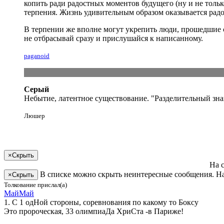
копить ради радостных моментов будущего (ну и не тольк
терпения. Жизнь удивительным образом оказывается рад
В терпении же вполне могут укрепить люди, прошедшие
не
отбрасывай
сразу и
прислушайся
к написанному.
paganoid
Серый
Небытие, латентное существование. "Разделительный зн
Люшер
×
Скрыть
На 
В списке можно скрыть неинтересные сообщения. На
×
Скрыть
Толкование прислал(а)
МайМай
1. С 1 одНой стороны, соревнования по какому то Боксу
Это пророческая, 33 олимпиаДа ХриСта -в Париже!