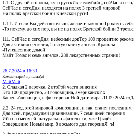
1.1. С другой стороны, куча русскИх самоубийц, сейЧас и сего
СейЧас и сегоДня, находятся на полях 3 третьей мировой
На полях Братской бойни Киевской руси!
1.1.1. И если Вы действительно, желаете законно Грохнуть себя.
-То почему, до сих пор, вы не на полях Братской бойни 3 треть
111. СейЧас и сегоДня, небесный докТор 100 процентно реком
Для активного чтения, 5 пятую книгу ангела -Крайона
-Путешествие домой!
Майт Томас и семь ангелов, 288 лекарственных страниц!
26.7.2024 в 16:33
Комментарий прислал(а)
МайМай
2. Сладкая 2 парочка, 2 втоРой части видения
Это 100 процентно, 23 годовщина, американскИх
Башен -близнецов, в фиксированНой дате мира -11.09.2024 гоД
2.2. 24 год этой мировой композиции, и так, станет последним
Для всей, предыдущей цивилизации, 7 семи дней творения
Ибо на смену ей. натурально -физически, уже Грядёт
Совершенно Новый мир, 8 восьмого дня творениЯ+ъ!