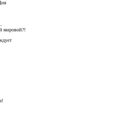
Дня
.
ей мировой?!
ендует
а!