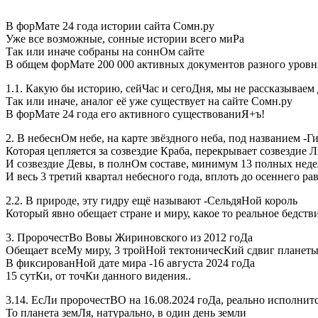
В форМате 24 года истории сайта Сомн.ру
Уже все возможные, сонные истории всего миРа
Так или иначе собраны на соннОм сайте
В общем форМате 200 000 активных документов разного уровня
1.1. Какую бы историю, сейЧас и сегоДня, мы не рассказываем 
Так или иначе, аналог её уже существует на сайте Сомн.ру
В форМате 24 года его активного существованиЯ+ъ!
2. В небеснОм небе, на карте звёздного неба, под названием -Г
Которая цепляется за созвездие Краба, перекрывает созвездие Л
И созвездие Девы, в полнОм составе, минимум 13 полных неде
И весь 3 третий квартал небесного года, вплоть до осеннего ра
2.2. В природе, эту гидру ещё называют -СельдяНой король
Который явно обещает стране и миру, какое то реальное бедств
3. ПророчестВо Вовы Жириновского из 2012 гоДа
Обещает всеМу миру, 3 тройНой тектоничесКий сдвиг планеты
В фиксированНой дате мира -16 августа 2024 гоДа
15 сутКи, от точКи данного видения..
3.14. ЕсЛи пророчестВО на 16.08.2024 гоДа, реально исполнит
То планета земЛя, натурально, в один день земли