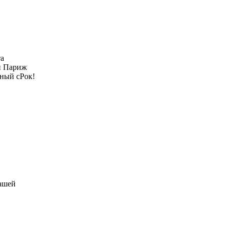
та
ый Париж
нный сРок!
нашей