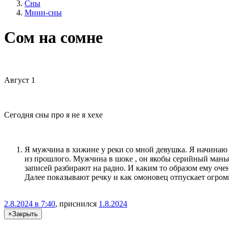
Сны
Мини-сны
Сом на сомне
Август 1
Сегодня сны про я не я хехе
Я мужчина в хижине у реки со мной девушка. Я начинаю ч
из прошлого. Мужчина в шоке , он якобы серийный маньяк
записей разбирают на радио. И каким то образом ему очен
Далее показывают речку и как омоновец отпускает огром
2.8.2024 в 7:40
, приснился
1.8.2024
×
Закрыть