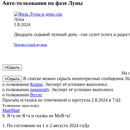
Авто-толкования по фазе Луны
Луна
1.8.2024
Двадцать седьмой лунный день - сон сулит успех и радос
Неизвестный мужик
×
Скрыть
На 
В списке можно скрыть неинтересные сообщения. На
×
Скрыть
о толковании
Корри
. Эксперт её успешно выполнил.
о толковании
pa­gano­idу
. Эксперт её успешно выполнил.
о толковании
Ветле
.
Просьба осталась не отвеченной и протухла
2.8.2024 в 7:42
.
Толкование прислал(а)
МайМай
0. Я+ъ не Я+ъ и сказка не МоЯ+ъ!
1. По состоянию на 1 и 2 августа 2024 гоДа