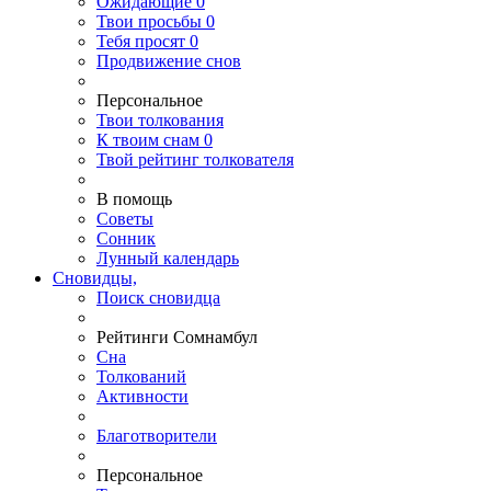
Ожидающие
0
Твои
просьбы
0
Тебя
просят
0
Продвижение снов
Персональное
Твои
толкования
К
твоим
снам
0
Твой
рейтинг толкователя
В помощь
Советы
Сонник
Лунный календарь
Сновидцы,
Поиск сновидца
Рейтинги Сомнамбул
Сна
Толкований
Активности
Благотворители
Персональное