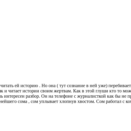
итать ей историю . Но она ( тут сознание в ней уже) перебивает
 и читает истории своим жертвам. Как в этой глуши кто то може
ь интересен разбор. Он на телефоне с журналисткой как бы не пр
нейшего сома , сом уплывает хлопнув хвостом. Сом работал с ко