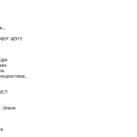
...
друг другу
идра
ьва
ль
вноденствия..
иЕ?!
 -Земля
ся