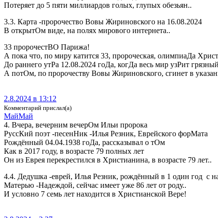
Потеряет до 5 пяти миллиардов голых, глупых обезьян..
3.3. Карта -пророчество Вовы Жириновского на 16.08.2024
В открытОм виде, на полях мирового интернета..
33 пророчестВО Парижа!
А пока что, по миру катится 33, пророческая, олимпиаДа Хрис
До раннего утРа 12.08.2024 гоДа, когДа весь мир узРит грязн
А потОм, по пророчеству Вовы Жириновского, сгинет в указа
2.8.2024 в 13:12
Комментарий прислал(а)
МайМай
4. Вчера, вечерним вечерОм Ильи пророка
РуссКий поэт -песенНик -Илья Резник, Еврейского форМата
Рождённый 04.04.1938 гоДа, рассказывал о тОм
Как в 2017 году, в возрасте 79 полных лет
Он из Еврея перекрестился в Христианина, в возрасте 79 лет..
4.4. Дедушка -еврей, Илья Резник, рождённый в 1 один год с 
Матерью -Надеждой, сейчас имеет уже 86 лет от роду..
И условно 7 семь лет находится в Христианской Вере!