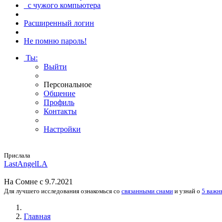
с чужого компьютера
Расширенный логин
Не помню пароль!
Ты
:
Выйти
Персональное
Общение
Профиль
Контакты
Настройки
Прислала
Las­tAngel­LA
На
Сомне
с 9.7.2021
Для лучшего исследования
ознакомься
со
связанными снами
и
узнай
о
5 важн
Главная