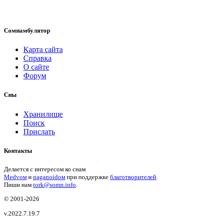
Сомнамбулятор
Карта сайта
Справка
О сайте
Форум
Сны
Хранилище
Поиск
Прислать
Контакты
Делается с интересом ко снам
Medvом
и
paganoidом
при поддержке
благотворителей
.
Пиши
нам
tork@somn.info
.
© 2001
-2026
v.2022.7.19.7