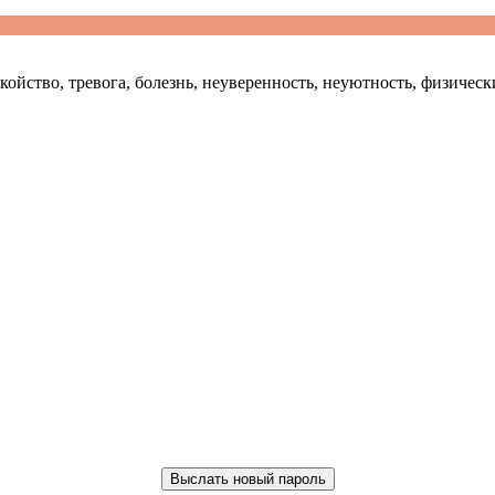
покойство, тревога, болезнь, неуверенность, неуютность, физиче
Выслать новый пароль