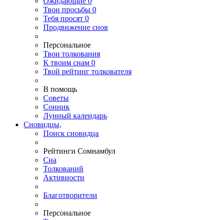
Ожидающие
0
Твои
просьбы
0
Тебя
просят
0
Продвижение снов
Персональное
Твои
толкования
К
твоим
снам
0
Твой
рейтинг толкователя
В помощь
Советы
Сонник
Лунный календарь
Сновидцы,
Поиск сновидца
Рейтинги Сомнамбул
Сна
Толкований
Активности
Благотворители
Персональное