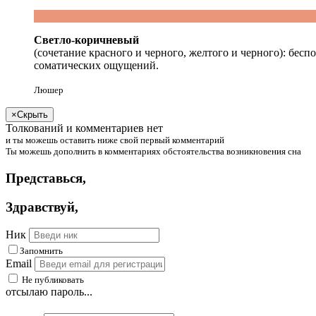
Светло-коричневый
(сочетание красного и черного, желтого и черного): бес
соматических ощущений.
Люшер
×
Скрыть
Толкований и комментариев нет
и
ты
можешь
оставить ниже свой первый комментарий
Ты
можешь
дополнить в комментариях обстоятельства возникновения сна
Представься
,
Здравствуй
,
Ник
Запомнить
Email
Не публиковать
отсылаю пароль...