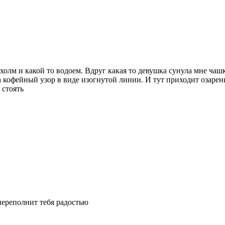
холм и какой то водоем. Вдруг какая то девушка сунула мне чаш
а кофейный узор в виде изогнутой линии. И тут приходит озарени
 стоять
 переполнит
тебя
радостью