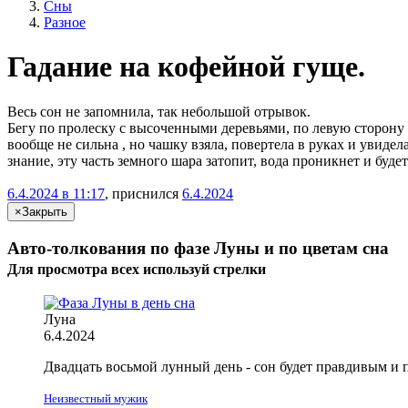
Сны
Разное
Гадание на кофейной гуще.
Весь сон не запомнила, так небольшой отрывок.
Бегу по пролеску с высоченными деревьями, по левую сторону 
вообще не сильна , но чашку взяла, повертела в руках и увидел
знание, эту часть земного шара затопит, вода проникнет и будет
6.4.2024 в 11:17
, приснился
6.4.2024
×
Закрыть
Авто-толкования по фазе Луны и по цветам сна
Для просмотра всех
используй
стрелки
Луна
6.4.2024
Двадцать восьмой лунный день - сон будет правдивым и
Неизвестный мужик