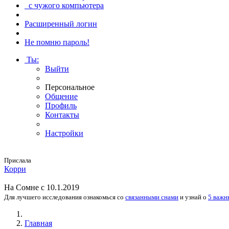
с чужого компьютера
Расширенный логин
Не помню пароль!
Ты
:
Выйти
Персональное
Общение
Профиль
Контакты
Настройки
Прислала
Корри
На
Сомне
с 10.1.2019
Для лучшего исследования
ознакомься
со
связанными снами
и
узнай
о
5 важн
Главная