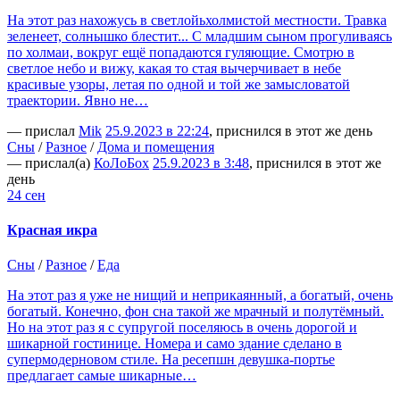
На этот раз нахожусь в светлойьхолмистой местности. Травка
зеленеет, солнышко блестит... С младшим сыном прогуливаясь
по холмаи, вокруг ещё попадаются гуляющие. Смотрю в
светлое небо и вижу, какая то стая вычерчивает в небе
красивые узоры, летая по одной и той же замысловатой
траектории. Явно не…
— прислал
Mik
25.9.2023 в 22:24
, приснился в этот же день
Сны
/
Разное
/
Дома и помещения
— прислал(а)
КоЛоБох
25.9.2023 в 3:48
, приснился в этот же
день
24 сен
Красная икра
Сны
/
Разное
/
Еда
На этот раз я уже не нищий и неприкаянный, а богатый, очень
богатый. Конечно, фон сна такой же мрачный и полутёмный.
Но на этот раз я с супругой поселяюсь в очень дорогой и
шикарной гостинице. Номера и само здание сделано в
супермодерновом стиле. На ресепшн девушка-портье
предлагает самые шикарные…