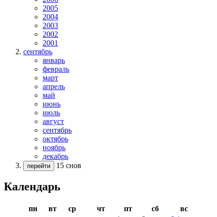
2005
2004
2003
2002
2001
сентябрь
январь
февраль
март
апрель
май
июнь
июль
август
сентябрь
октябрь
ноябрь
декабрь
15 снов
перейти
Календарь
пн
вт
ср
чт
пт
сб
вс