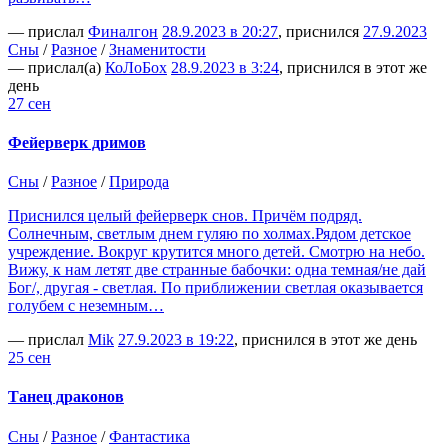
— прислал
Финалгон
28.9.2023 в 20:27
, приснился
27.9.2023
Сны
/
Разное
/
Знаменитости
— прислал(а)
КоЛоБох
28.9.2023 в 3:24
, приснился в этот же
день
27 сен
Фейерверк дримов
Сны
/
Разное
/
Природа
Приснился целый фейерверк снов. Причём подряд.
Солнечным, светлым днем гуляю по холмах.Рядом детское
учреждение. Вокруг крутится много детей. Смотрю на небо.
Вижу, к нам летят две странные бабочки: одна темная/не дай
Бог/, другая - светлая. По приближении светлая оказывается
голубем с неземным…
— прислал
Mik
27.9.2023 в 19:22
, приснился в этот же день
25 сен
Танец драконов
Сны
/
Разное
/
Фантастика