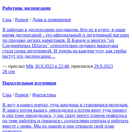
Работник диспенсария
Сны
/
Разное
/
Дома и помещения
Я работаю в диспенсарии продавцом. Кто не в курсе, в наше
время диспенсарий - это официальный и легитимный магазин
по продаже легких наркотиков. В Канаде и многих "их
Соединённых Штатах" относительно недавно марихуана
стала снова легитимной. И теперь на каждом углу, как грибы
растут эти диспенсарии…
— прислал
Mik
30.9.2023 в 22:48
, приснился
29.9.2023
28 сен
Параллельная вселенная
Сны
/
Разное
/
Фантастика
В лесу я нашел портал, туда заходишь и становишся молодым.
Я зашел потом вышел, омолодился а потом жену туда привел
и она тоже омолодилась, у нас сразу много планов появилось
по теме работать и связаться с создателями портала и работать
вместе с ними. Мы их нашли и они открыли свой план
развивать…