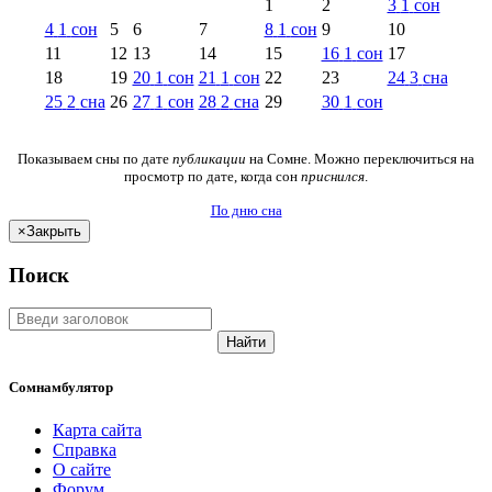
1
2
3
1
сон
4
1
сон
5
6
7
8
1
сон
9
10
11
12
13
14
15
16
1
сон
17
18
19
20
1
сон
21
1
сон
22
23
24
3
сна
25
2
сна
26
27
1
сон
28
2
сна
29
30
1
сон
Показываем сны по дате
публикации
на Сомне. Можно переключиться на
просмотр по дате, когда сон
приснился
.
По дню сна
×
Закрыть
Поиск
Найти
Сомнамбулятор
Карта сайта
Справка
О сайте
Форум