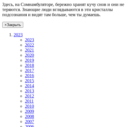
Здесь, на Сомнамбуляторе, бережно хранят
кучу снов
и они не
теряются. Знающие люди вглядываются в эти кристаллы
подсознания и видят там больше, чем
ты
думаешь
.
×
Закрыть
2023
2023
2022
2021
2020
2019
2018
2017
2016
2015
2014
2013
2012
2011
2010
2009
2008
2007
2006