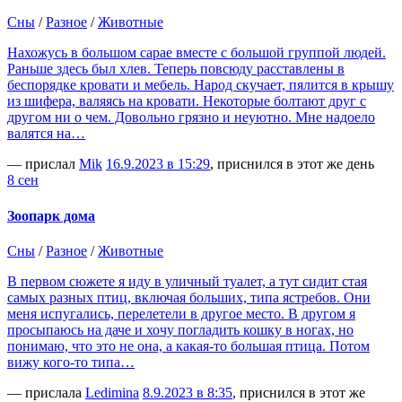
Сны
/
Разное
/
Животные
Нахожусь в большом сарае вместе с большой группой людей.
Раньше здесь был хлев. Теперь повсюду расставлены в
беспорядке кровати и мебель. Народ скучает, пялится в крышу
из шифера, валяясь на кровати. Некоторые болтают друг с
другом ни о чем. Довольно грязно и неуютно. Мне надоело
валятся на…
— прислал
Mik
16.9.2023 в 15:29
, приснился в этот же день
8 сен
Зоопарк дома
Сны
/
Разное
/
Животные
В первом сюжете я иду в уличный туалет, а тут сидит стая
самых разных птиц, включая больших, типа ястребов. Они
меня испугались, перелетели в другое место. В другом я
просыпаюсь на даче и хочу погладить кошку в ногах, но
понимаю, что это не она, а какая-то большая птица. Потом
вижу кого-то типа…
— прислала
Ledimina
8.9.2023 в 8:35
, приснился в этот же