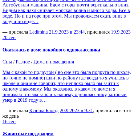
Автобус или машина. Едем с горы почти вертикально вниз.
Видим как нахлынивает морская волна и много воды. Все в
воде. Но и на горе при этом. Мы продолжаем ехать вниз в
воду и по воде…
— прислала
Ledimina
21.9.2023 в 23:44
, приснился
19.9.2023
20 сен
Оказалась в доме покойного одноклассника
Сны
/
Разное
/
Дома и помещения
Мы с какой то подругой ( во сне это была подруга по школе,
но точно не помню) шли по району где когда то я училась в
школе и она мне говорит, что неплохо было бы зайти к
одному знакомому. Мы оказались в каком то доме и я
понимаю что мы зашли к нашему однокласснику, который
умер в 2019 году в…
— прислала
Ксюша Блонд
20.9.2023 в 9:31
, приснился в этот
же день
16 сен
Животные под дождем