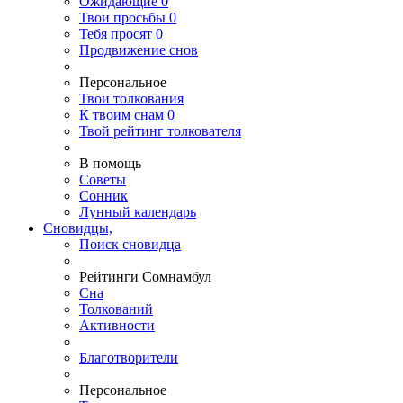
Ожидающие
0
Твои
просьбы
0
Тебя
просят
0
Продвижение снов
Персональное
Твои
толкования
К
твоим
снам
0
Твой
рейтинг толкователя
В помощь
Советы
Сонник
Лунный календарь
Сновидцы,
Поиск сновидца
Рейтинги Сомнамбул
Сна
Толкований
Активности
Благотворители
Персональное