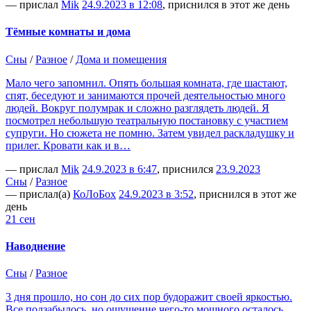
— прислал
Mik
24.9.2023 в 12:08
, приснился в этот же день
Тёмные комнаты и дома
Сны
/
Разное
/
Дома и помещения
Мало чего запомнил. Опять большая комната, где шастают,
спят, беседуют и занимаются прочей деятельностью много
людей. Вокруг полумрак и сложно разглядеть людей. Я
посмотрел небольшую театральную постановку с участием
супруги. Но сюжета не помню. Затем увидел раскладушку и
прилег. Кровати как и в…
— прислал
Mik
24.9.2023 в 6:47
, приснился
23.9.2023
Сны
/
Разное
— прислал(а)
КоЛоБох
24.9.2023 в 3:52
, приснился в этот же
день
21 сен
Наводнение
Сны
/
Разное
3 дня прошло, но сон до сих пор будоражит своей яркостью.
Все подзабылось, но ощущение чего-то мощного осталось.