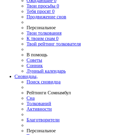
Ожидающие
0
Твои
просьбы
0
Тебя
просят
0
Продвижение снов
Персональное
Твои
толкования
К
твоим
снам
0
Твой
рейтинг толкователя
В помощь
Советы
Сонник
Лунный календарь
Сновидцы,
Поиск сновидца
Рейтинги Сомнамбул
Сна
Толкований
Активности
Благотворители
Персональное