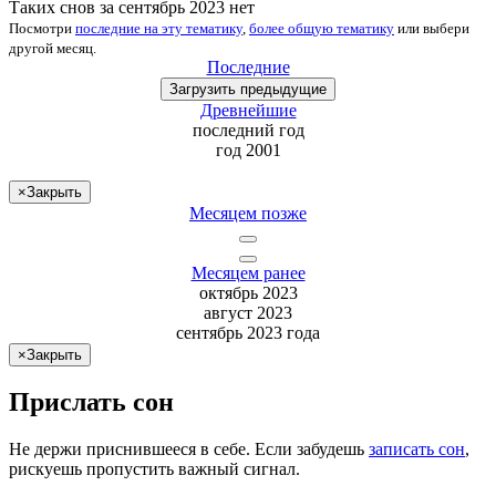
Таких снов за сентябрь 2023 нет
Посмотри
последние на эту тематику
,
более общую тематику
или
выбери
другой месяц
.
Последние
Загрузить
предыдущие
Древнейшие
последний
год
год 2001
×
Закрыть
Месяцем позже
Месяцем ранее
октябрь 2023
август 2023
сентябрь 2023 года
×
Закрыть
Прислать сон
Не
держи
приснившееся в себе. Если
забудешь
записать сон
,
рискуешь
пропустить важный сигнал.