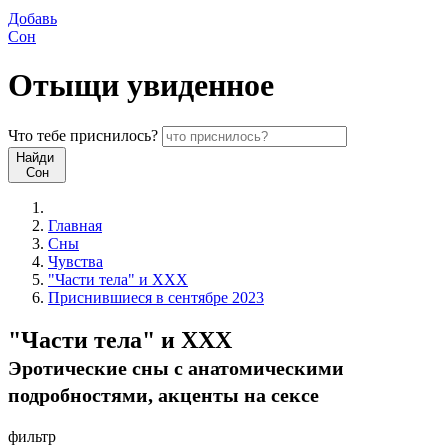
Добавь
Сон
Отыщи
увиденное
Что
тебе
приснилось?
Найди
Сон
Главная
Сны
Чувства
"Части тела" и XXX
Приснившиеся в сентябре 2023
"Части тела" и XXX
Эротические сны c анатомическими
подробностями, акценты на сексе
фильтр