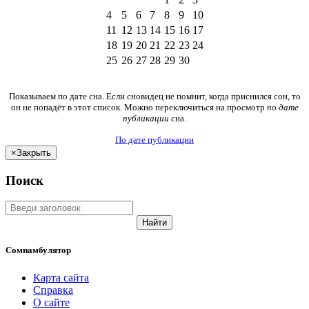
4
5
6
7
8
9
10
11
12
13
14
15
16
17
18
19
20
21
22
23
24
25
26
27
28
29
30
Показываем по дате сна. Если сновидец не помнит, когда приснился сон, то
он не попадёт в этот список. Можно переключиться на просмотр
по дате
публикации
сна.
По дате публикации
×
Закрыть
Поиск
Найти
Сомнамбулятор
Карта сайта
Справка
О сайте