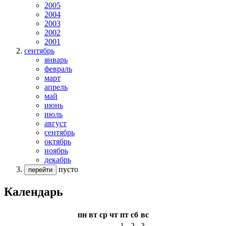
2005
2004
2003
2002
2001
сентябрь
январь
февраль
март
апрель
май
июнь
июль
август
сентябрь
октябрь
ноябрь
декабрь
пусто
перейти
Календарь
пн
вт
ср
чт
пт
сб
вс
1
2
3