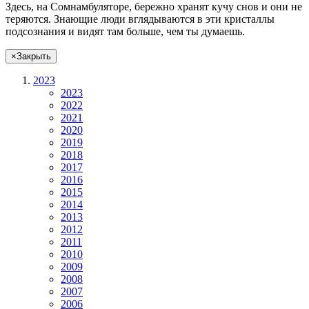
Здесь, на Сомнамбуляторе, бережно хранят
кучу снов
и они не
теряются. Знающие люди вглядываются в эти кристаллы
подсознания и видят там больше, чем
ты
думаешь
.
×
Закрыть
2023
2023
2022
2021
2020
2019
2018
2017
2016
2015
2014
2013
2012
2011
2010
2009
2008
2007
2006