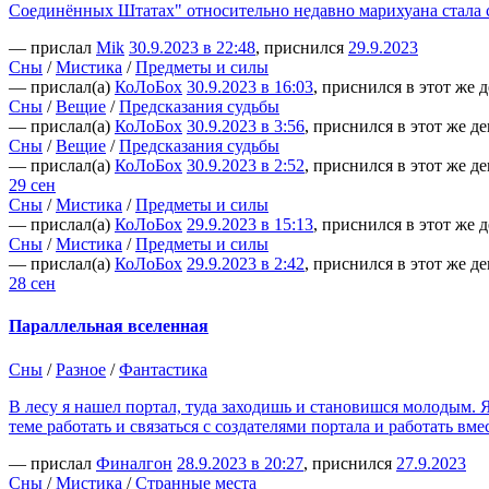
Соединённых Штатах" относительно недавно марихуана стала с
— прислал
Mik
30.9.2023 в 22:48
, приснился
29.9.2023
Сны
/
Мистика
/
Предметы и силы
— прислал(а)
КоЛоБох
30.9.2023 в 16:03
, приснился в этот же 
Сны
/
Вещие
/
Предсказания судьбы
— прислал(а)
КоЛоБох
30.9.2023 в 3:56
, приснился в этот же де
Сны
/
Вещие
/
Предсказания судьбы
— прислал(а)
КоЛоБох
30.9.2023 в 2:52
, приснился в этот же де
29 сен
Сны
/
Мистика
/
Предметы и силы
— прислал(а)
КоЛоБох
29.9.2023 в 15:13
, приснился в этот же 
Сны
/
Мистика
/
Предметы и силы
— прислал(а)
КоЛоБох
29.9.2023 в 2:42
, приснился в этот же де
28 сен
Параллельная вселенная
Сны
/
Разное
/
Фантастика
В лесу я нашел портал, туда заходишь и становишся молодым. 
теме работать и связаться с создателями портала и работать в
— прислал
Финалгон
28.9.2023 в 20:27
, приснился
27.9.2023
Сны
/
Мистика
/
Странные места