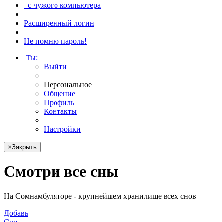
с чужого компьютера
Расширенный логин
Не помню пароль!
Ты
:
Выйти
Персональное
Общение
Профиль
Контакты
Настройки
×
Закрыть
Смотри
все сны
На Сомнамбуляторе - крупнейшем хранилище всех снов
Добавь
Сон