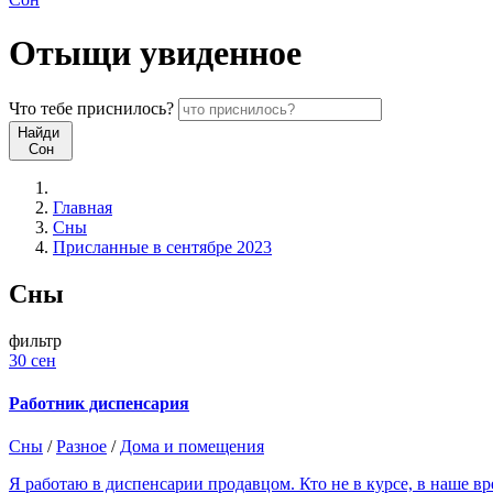
Отыщи
увиденное
Что
тебе
приснилось?
Найди
Сон
Главная
Сны
Присланные в сентябре 2023
Сны
фильтр
30 сен
Работник диспенсария
Сны
/
Разное
/
Дома и помещения
Я работаю в диспенсарии продавцом. Кто не в курсе, в наше в