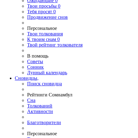
Ожидающие
0
Твои
просьбы
0
Тебя
просят
0
Продвижение снов
Персональное
Твои
толкования
К
твоим
снам
0
Твой
рейтинг толкователя
В помощь
Советы
Сонник
Лунный календарь
Сновидцы,
Поиск сновидца
Рейтинги Сомнамбул
Сна
Толкований
Активности
Благотворители
Персональное