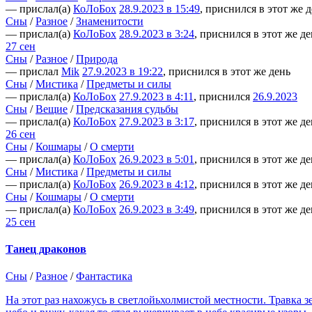
— прислал(а)
КоЛоБох
28.9.2023 в 15:49
, приснился в этот же 
Сны
/
Разное
/
Знаменитости
— прислал(а)
КоЛоБох
28.9.2023 в 3:24
, приснился в этот же де
27 сен
Сны
/
Разное
/
Природа
— прислал
Mik
27.9.2023 в 19:22
, приснился в этот же день
Сны
/
Мистика
/
Предметы и силы
— прислал(а)
КоЛоБох
27.9.2023 в 4:11
, приснился
26.9.2023
Сны
/
Вещие
/
Предсказания судьбы
— прислал(а)
КоЛоБох
27.9.2023 в 3:17
, приснился в этот же де
26 сен
Сны
/
Кошмары
/
О смерти
— прислал(а)
КоЛоБох
26.9.2023 в 5:01
, приснился в этот же де
Сны
/
Мистика
/
Предметы и силы
— прислал(а)
КоЛоБох
26.9.2023 в 4:12
, приснился в этот же де
Сны
/
Кошмары
/
О смерти
— прислал(а)
КоЛоБох
26.9.2023 в 3:49
, приснился в этот же де
25 сен
Танец драконов
Сны
/
Разное
/
Фантастика
На этот раз нахожусь в светлойьхолмистой местности. Травка 