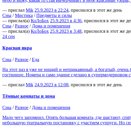
небо и вижу, какая то стая вычерчивает в небе красивые узоры
— прислал
Mik
25.9.2023 в 22:24
, приснился в этот же день
Сны
/
Мистика
/
Предметы и силы
— прислал(а)
КоЛоБох
25.9.2023 в 4:36
, приснился в этот же де
Сны
/
Разное
/
Дома и помещения
— прислал(а)
КоЛоБох
25.9.2023 в 3:48
, приснился в этот же де
24 сен
Красная икра
Сны
/
Разное
/
Еда
На этот раз я уже не нищий и неприкаянный, а богатый, очень
гостинице. Номера и само здание сделано в супермодерновом
— прислал
Mik
24.9.2023 в 12:08
, приснился в этот же день
Тёмные комнаты и дома
Сны
/
Разное
/
Дома и помещения
Мало чего запомнил. Опять большая комната, где шастают, спя
небольшую театральную постановку с участием супруги. Но сю