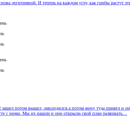
нова легитимной. И теперь на каждом углу, как грибы растут 
день
нь
нь
день
нь
Я зашел потом вышел, омолодился а потом жену туда привел и он
месте с ними. Мы их нашли и они открыли свой план развивать…