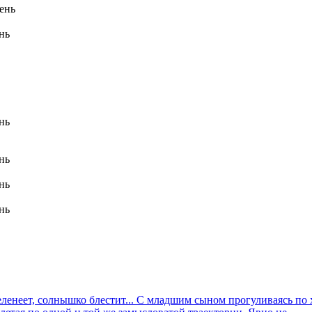
день
нь
нь
нь
нь
нь
зеленеет, солнышко блестит... С младшим сыном прогуливаясь по