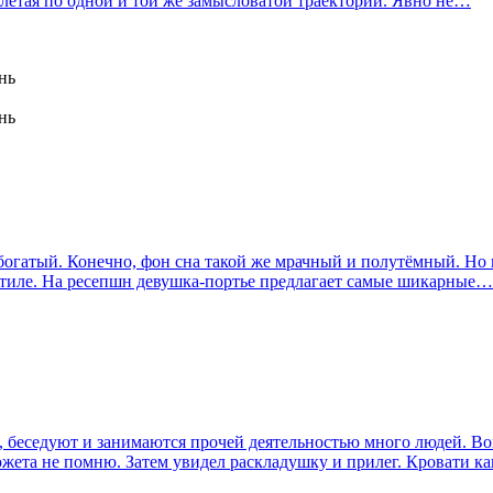
, летая по одной и той же замысловатой траектории. Явно не…
нь
нь
 богатый. Конечно, фон сна такой же мрачный и полутёмный. Но н
 стиле. На ресепшн девушка-портье предлагает самые шикарные…
т, беседуют и занимаются прочей деятельностью много людей. В
жета не помню. Затем увидел раскладушку и прилег. Кровати к