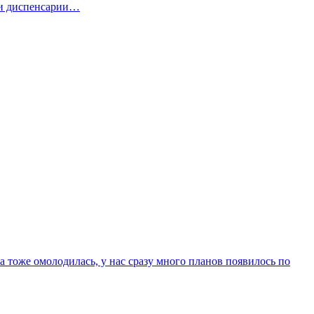
эти диспенсарии…
а тоже омолодилась, у нас сразу много планов появилось по