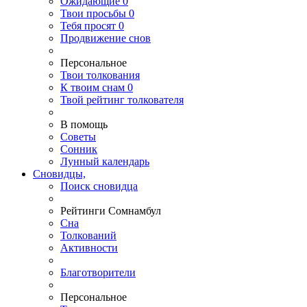
Ожидающие
0
Твои
просьбы
0
Тебя
просят
0
Продвижение снов
Персональное
Твои
толкования
К
твоим
снам
0
Твой
рейтинг толкователя
В помощь
Советы
Сонник
Лунный календарь
Сновидцы,
Поиск сновидца
Рейтинги Сомнамбул
Сна
Толкований
Активности
Благотворители
Персональное