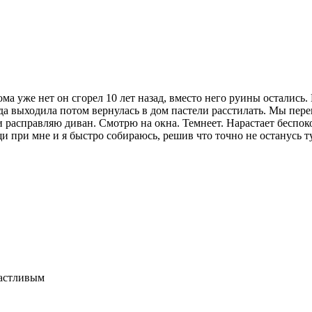
ма уже нет он сгорел 10 лет назад, вместо него руины остались. 
да выходила потом вернулась в дом пастели расстилать. Мы перен
 и расправляю диван. Смотрю на окна. Темнеет. Нарастает беспо
щи при мне и я быстро собираюсь, решив что точно не останусь ту
частливым