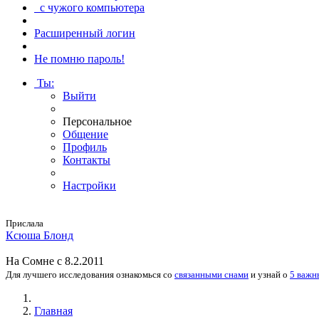
с чужого компьютера
Расширенный логин
Не помню пароль!
Ты
:
Выйти
Персональное
Общение
Профиль
Контакты
Настройки
Прислала
Ксю­ша Блонд
На
Сомне
с 8.2.2011
Для лучшего исследования
ознакомься
со
связанными снами
и
узнай
о
5 важн
Главная