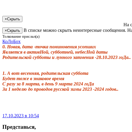
×
Скрыть
На 
В списке можно скрыть неинтересные сообщения. На
×
Скрыть
Толкование прислал(а)
КоЛоБох
0. Новая, дата -точка поминовения усопших
Является в активНой, субботней, небесНой даты
Родительской субботы и лунного затмения -28.10.2023 гоДа..
1. А вот весенняя, родительская суббота
Будет тоже в знаковое время
С разу за 8 марта, в день 9 марта 2024 гоДа
За 1 неделю до проводов русской зимы 2023 -2024 годов..
17.10.2023 в 10:54
Представься
,