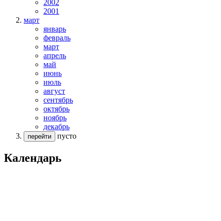
2002
2001
март
январь
февраль
март
апрель
май
июнь
июль
август
сентябрь
октябрь
ноябрь
декабрь
пусто
перейти
Календарь