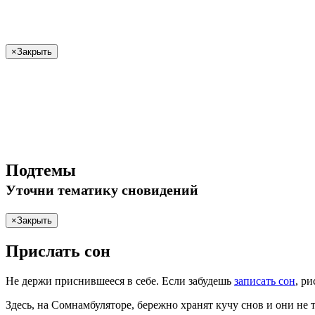
×
Закрыть
Подтемы
Уточни
тематику сновидений
×
Закрыть
Прислать сон
Не
держи
приснившееся в себе. Если
забудешь
записать сон
,
ри
Здесь, на Сомнамбуляторе, бережно хранят
кучу снов
и они не 