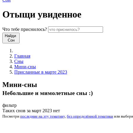
Отыщи
увиденное
Что
тебе
приснилось?
Найди
Сон
Главная
Сны
Мини-сны
Присланные в марте 2023
Мини-сны
Небольшие и мимолетные сны :)
фильтр
Таких снов за март 2023 нет
Посмотри
последние на эту тематику
,
без определённой тематики
или
выбер