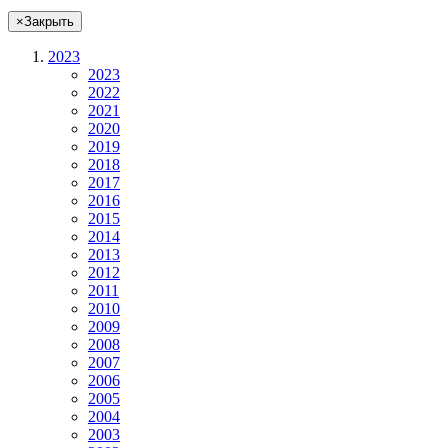
×
Закрыть
2023
2023
2022
2021
2020
2019
2018
2017
2016
2015
2014
2013
2012
2011
2010
2009
2008
2007
2006
2005
2004
2003