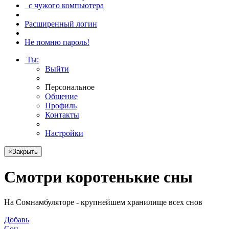
с чужого компьютера
Расширенный логин
Не помню пароль!
Ты
:
Выйти
Персональное
Общение
Профиль
Контакты
Настройки
×
Закрыть
Смотри
коротенькие сны
На Сомнамбуляторе - крупнейшем хранилище всех снов
Добавь
Сон