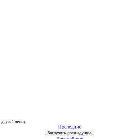
и
другой месяц
.
Последние
Загрузить
предыдущие
Древнейшие