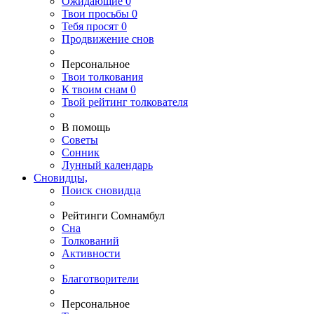
Ожидающие
0
Твои
просьбы
0
Тебя
просят
0
Продвижение снов
Персональное
Твои
толкования
К
твоим
снам
0
Твой
рейтинг толкователя
В помощь
Советы
Сонник
Лунный календарь
Сновидцы,
Поиск сновидца
Рейтинги Сомнамбул
Сна
Толкований
Активности
Благотворители
Персональное