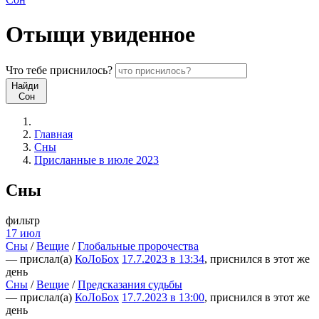
Отыщи
увиденное
Что
тебе
приснилось?
Найди
Сон
Главная
Сны
Присланные в июле 2023
Сны
фильтр
17 июл
Сны
/
Вещие
/
Глобальные пророчества
— прислал(а)
КоЛоБох
17.7.2023 в 13:34
, приснился в этот же
день
Сны
/
Вещие
/
Предсказания судьбы
— прислал(а)
КоЛоБох
17.7.2023 в 13:00
, приснился в этот же
день