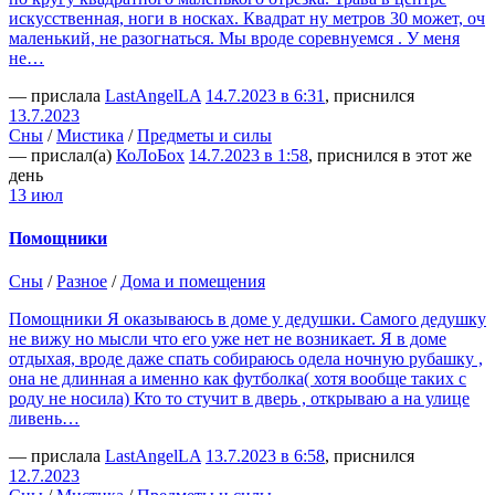
искусственная, ноги в носках. Квадрат ну метров 30 может, оч
маленький, не разогнаться. Мы вроде соревнуемся . У меня
не…
— прислала
LastAngelLA
14.7.2023 в 6:31
, приснился
13.7.2023
Сны
/
Мистика
/
Предметы и силы
— прислал(а)
КоЛоБох
14.7.2023 в 1:58
, приснился в этот же
день
13 июл
Помощники
Сны
/
Разное
/
Дома и помещения
Помощники Я оказываюсь в доме у дедушки. Самого дедушку
не вижу но мысли что его уже нет не возникает. Я в доме
отдыхая, вроде даже спать собираюсь одела ночную рубашку ,
она не длинная а именно как футболка( хотя вообще таких с
роду не носила) Кто то стучит в дверь , открываю а на улице
ливень…
— прислала
LastAngelLA
13.7.2023 в 6:58
, приснился
12.7.2023