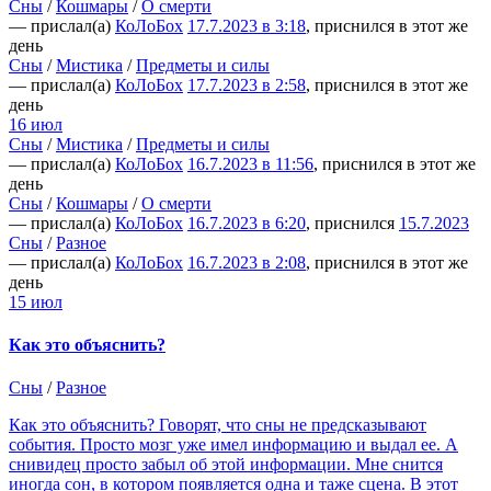
Сны
/
Кошмары
/
О смерти
— прислал(а)
КоЛоБох
17.7.2023 в 3:18
, приснился в этот же
день
Сны
/
Мистика
/
Предметы и силы
— прислал(а)
КоЛоБох
17.7.2023 в 2:58
, приснился в этот же
день
16 июл
Сны
/
Мистика
/
Предметы и силы
— прислал(а)
КоЛоБох
16.7.2023 в 11:56
, приснился в этот же
день
Сны
/
Кошмары
/
О смерти
— прислал(а)
КоЛоБох
16.7.2023 в 6:20
, приснился
15.7.2023
Сны
/
Разное
— прислал(а)
КоЛоБох
16.7.2023 в 2:08
, приснился в этот же
день
15 июл
Как это объяснить?
Сны
/
Разное
Как это объяснить? Говорят, что сны не предсказывают
события. Просто мозг уже имел информацию и выдал ее. А
снивидец просто забыл об этой информации. Мне снится
иногда сон, в котором появляется одна и таже сцена. В этот