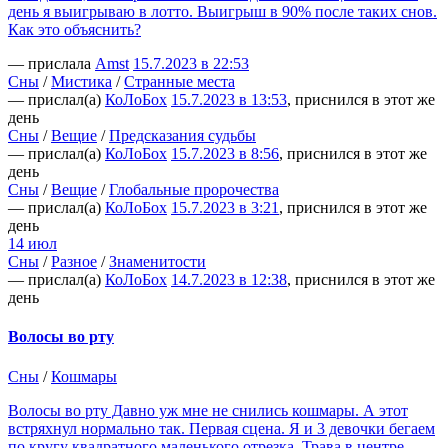
день я выигрываю в лотто. Выигрыш в 90% после таких снов.
Как это объяснить?
— прислала
Amst
15.7.2023 в 22:53
Сны
/
Мистика
/
Странные места
— прислал(а)
КоЛоБох
15.7.2023 в 13:53
, приснился в этот же
день
Сны
/
Вещие
/
Предсказания судьбы
— прислал(а)
КоЛоБох
15.7.2023 в 8:56
, приснился в этот же
день
Сны
/
Вещие
/
Глобальные пророчества
— прислал(а)
КоЛоБох
15.7.2023 в 3:21
, приснился в этот же
день
14 июл
Сны
/
Разное
/
Знаменитости
— прислал(а)
КоЛоБох
14.7.2023 в 12:38
, приснился в этот же
день
Волосы во рту
Сны
/
Кошмары
Волосы во рту Давно уж мне не снились кошмары. А этот
встряхнул нормально так. Первая сцена. Я и 3 девочки бегаем
по кругу квадратного маленького отрезка. Трава в центре