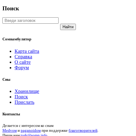
Поиск
Найти
Сомнамбулятор
Карта сайта
Справка
О сайте
Форум
Сны
Хранилище
Поиск
Прислать
Контакты
Делается с интересом ко снам
Medvом
и
paganoidом
при поддержке
благотворителей
.
Пиши
нам
tork@somn.info
.