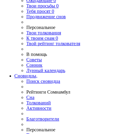
Ожидающие
0
Твои
просьбы
0
Тебя
просят
0
Продвижение снов
Персональное
Твои
толкования
К
твоим
снам
0
Твой
рейтинг толкователя
В помощь
Советы
Сонник
Лунный календарь
Сновидцы,
Поиск сновидца
Рейтинги Сомнамбул
Сна
Толкований
Активности
Благотворители
Персональное