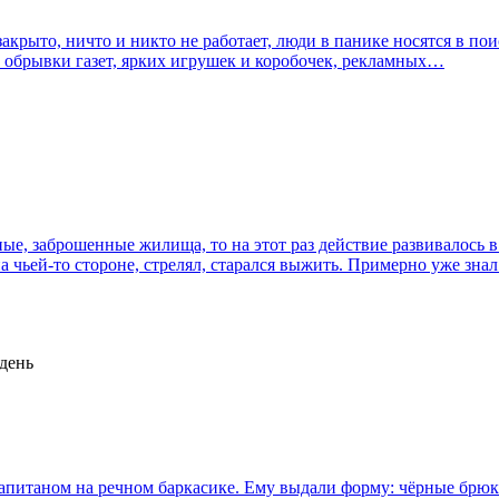
акрыто, ничто и никто не работает, люди в панике носятся в по
: обрывки газет, ярких игрушек и коробочек, рекламных…
е, заброшенные жилища, то на этот раз действие развивалось в
а чьей-то стороне, стрелял, старался выжить. Примерно уже зн
 день
апитаном на речном баркасике. Ему выдали форму: чёрные брюки,