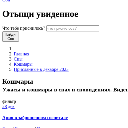
Отыщи
увиденное
Что
тебе
приснилось?
Найди
Сон
Главная
Сны
Кошмары
Присланные в декабре 2023
Кошмары
Ужасы и кошмары в снах и сновидениях. Видени
фильтр
28 дек
Ария в заброшенном госпитале