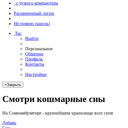
с чужого компьютера
Расширенный логин
Не помню пароль!
Ты
:
Выйти
Персональное
Общение
Профиль
Контакты
Настройки
×
Закрыть
Смотри
кошмарные сны
На Сомнамбуляторе - крупнейшем хранилище всех снов
Добавь
Сон