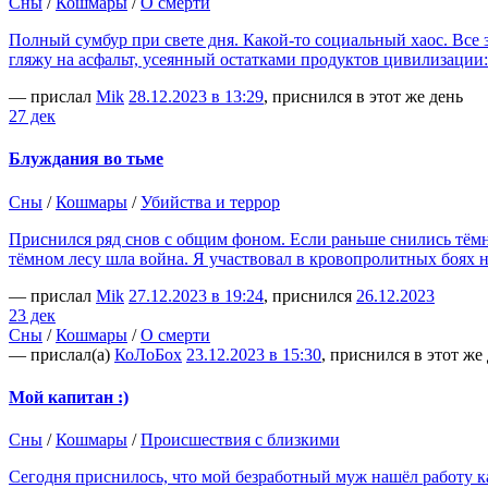
Сны
/
Кошмары
/
О смерти
Полный сумбур при свете дня. Какой-то социальный хаос. Все з
гляжу на асфальт, усеянный остатками продуктов цивилизации
— прислал
Mik
28.12.2023 в 13:29
, приснился в этот же день
27 дек
Блуждания во тьме
Сны
/
Кошмары
/
Убийства и террор
Приснился ряд снов с общим фоном. Если раньше снились тёмны
тёмном лесу шла война. Я участвовал в кровопролитных боях н
— прислал
Mik
27.12.2023 в 19:24
, приснился
26.12.2023
23 дек
Сны
/
Кошмары
/
О смерти
— прислал(а)
КоЛоБох
23.12.2023 в 15:30
, приснился в этот же
Мой капитан :)
Сны
/
Кошмары
/
Происшествия с близкими
Сегодня приснилось, что мой безработный муж нашёл работу к