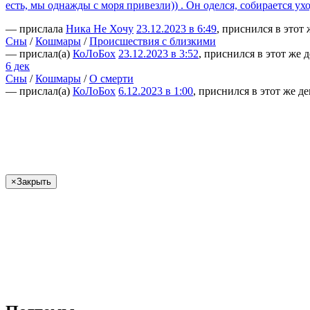
есть, мы однажды с моря привезли)) . Он оделся, собирается у
— прислала
Ника Не Хочу
23.12.2023 в 6:49
, приснился в этот 
Сны
/
Кошмары
/
Происшествия с близкими
— прислал(а)
КоЛоБох
23.12.2023 в 3:52
, приснился в этот же 
6 дек
Сны
/
Кошмары
/
О смерти
— прислал(а)
КоЛоБох
6.12.2023 в 1:00
, приснился в этот же де
×
Закрыть