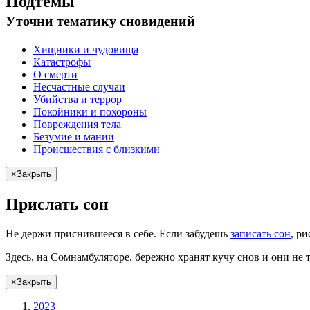
Подтемы
Уточни
тематику сновидений
Хищники и чудовища
Катастрофы
О смерти
Несчастные случаи
Убийства и террор
Покойники и похороны
Повреждения тела
Безумие и мании
Происшествия с близкими
×
Закрыть
Прислать сон
Не
держи
приснившееся в себе. Если
забудешь
записать сон
,
ри
Здесь, на Сомнамбуляторе, бережно хранят
кучу снов
и они не 
×
Закрыть
2023