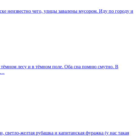
иске неизвестно чего, улицы завалены мусором. Иду по городу и
 тёмном лесу и в тёмном поле. Оба сна помню смутно. В
ал…
 светло-желтая рубашка и капитанская фуражка (у нас такая