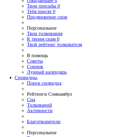
Ожидающие
0
Твои
просьбы
0
Тебя
просят
0
Продвижение снов
Персональное
Твои
толкования
К
твоим
снам
0
Твой
рейтинг толкователя
В помощь
Советы
Сонник
Лунный календарь
Сновидцы,
Поиск сновидца
Рейтинги Сомнамбул
Сна
Толкований
Активности
Благотворители
Персональное