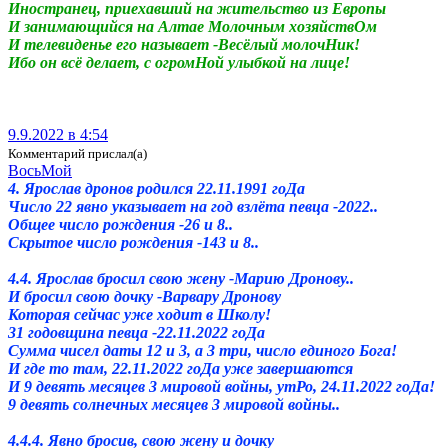
И
ностранец, приехавший на жительство из Европы
И
занимающийся на Алтае Молочным хозяйствОм
И телевиденье его называет -Весёлый молочНик!
Ибо он всё делает, с огромНой улыбкой на лице!
9.9.2022 в 4:54
Комментарий прислал(а)
ВосьМой
4. Ярослав дронов родился 22.11.1991 гоДа
Число 22 явно указывает на год взлёта певца -2022..
Общее число рождения -26 и 8..
Скрытое число рождения -143 и 8..
4.4.
Я
рослав бросил свою жену -Марию
Д
ронову..
И бросил свою дочку -Варвару Дронову
Которая сейчас уже ходит в Школу!
31 годовщина певца -22.11.2022 гоДа
Сумма чисел даты 12 и 3, а 3 три, число единого Бога!
И где то там, 22.11.2022 гоДа уже завершаются
И 9 девять месяцев 3 мировой войны, утРо, 24.11.2022 гоДа!
9 девять солнечных месяцев 3 мировой войны..
4.4.4.
Я
вно бросив, свою жену и дочку