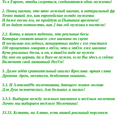
То в Европе, чтобы согреться, соединяются одни мужички!
2. Певец шаман, это явно ложный шаман, и натуральный фр
Точно такой же, как европейские псевдо мужички
И даже песни его, не пройдут исПытания временем!
И не да
д
ут потомство, как 2 два гей мужика в постели!
2.2. Коты, в вашем видении, это реальные бесы
Которые гоняют вашего лже шамана по сцене
И несколько последних, концертных видео с его участием
100 процентно говорят о тОм,
что в этОм лже шамане
Куча реальных бесов, и он, в такОм виде не нужен
Ни мне ни церкви, да и Вам не нужен, если Вы здесь и сейчас
Включите свой активный РазУм!
3. Далее идёт сравнительный анализ Ярослава -яркая слава
Дронова -дрон, механизм, бездушная машина..
3.3. И
А
лександРа молочникова, дающего живое молоко
Для Душ человеческих, для больших и малых!
3.3.3. Выбирая между ложным шаманом и весёлым молочни
Личн
о мы выбираем весёлого Молочника!
33.33. Кстати, на
А
лтае, есть такой реальный персонаж