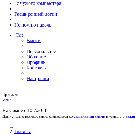
с чужого компьютера
Расширенный логин
Не помню пароль!
Ты
:
Выйти
Персональное
Общение
Профиль
Контакты
Настройки
Прислала
veresk
На
Сомне
с 10.7.2011
Для лучшего исследования
ознакомься
со
связанными снами
и
узнай
о
5 важн
Главная