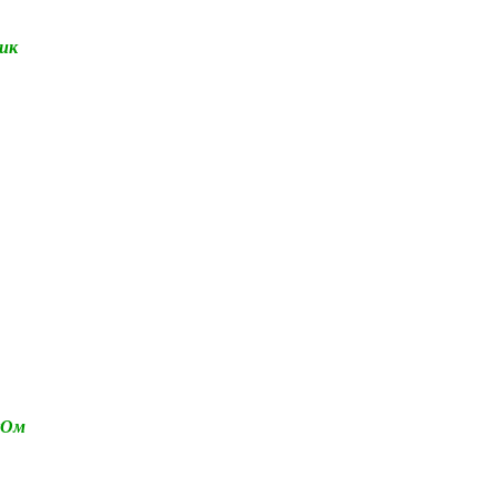
ик
кОм