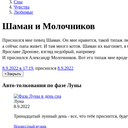
Сны
Чувства
Любимые
Шаман и Молочников
Приснился мне певец Шаман. Он мне нравится, такой типаж любл
а сейчас папа живет. И там много котов. Шаман их выгоняет, я 
Ярославе Дронове, взгляд недобрый, например
И приснился Александр Молочников. Вот его типаж мне вроде не 
8.9.2022 в 17:19
, приснился
8.9.2022
×
Закрыть
Авто-толкования по фазе Луны
Луна
8.9.2022
Тринадцатый лунный день - все, что
тебе
приснится, буде
Неизвестный мужик