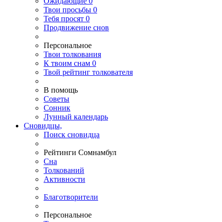
Ожидающие
0
Твои
просьбы
0
Тебя
просят
0
Продвижение снов
Персональное
Твои
толкования
К
твоим
снам
0
Твой
рейтинг толкователя
В помощь
Советы
Сонник
Лунный календарь
Сновидцы,
Поиск сновидца
Рейтинги Сомнамбул
Сна
Толкований
Активности
Благотворители
Персональное