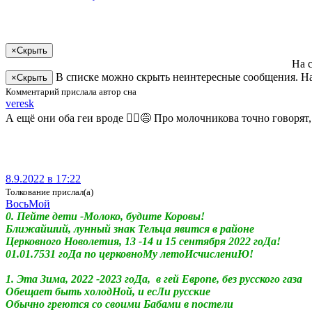
×
Скрыть
На 
В списке можно скрыть неинтересные сообщения. На
×
Скрыть
Комментарий прислала автор сна
veresk
А ещё они оба геи вроде 🤷‍♀️😅 Про молочникова точно говоря
8.9.2022 в 17:22
Толкование прислал(а)
ВосьМой
0. Пейте дети -Молоко, будите Коровы!
Ближайший, лунный знак Тельца явится в районе
Церковного Новолетия, 13 -14 и 15 сентября 2022 гоДа!
01.01.7531 гоДа по церковноМу летоИсчислениЮ!
1. Эта Зима, 2022 -2023 гоДа, в гей Европе, без русского газа
Обещает быть холодНой, и есЛи русские
Обычно греются со своими Бабами в постели