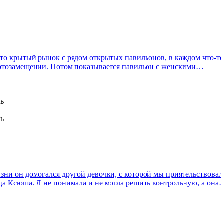
-то крытый рынок с рядом открытых павильонов, в каждом что-то
ортозамещении. Потом показывается павильон с женскими…
нь
нь
зни он домогался другой девочки, с которой мы приятельствовал
ица Ксюша. Я не понимала и не могла решить контрольную, а он