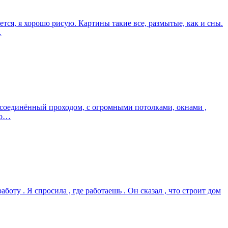
тся, я хорошо рисую. Картины такие все, размытые, как и сны.
…
, соединённый проходом, с огромными потолками, окнами ,
Во…
аботу . Я спросила , где работаешь . Он сказал , что строит дом