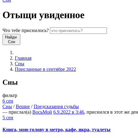
Отыщи
увиденное
Что
тебе
приснилось?
Найди
Сон
Главная
Сны
Присланные в сентябре 2022
Сны
фильтр
6 сен
Сны
/
Вещие
/
Предсказания судьбы
— прислал(а)
ВосьМой
6.9.2022 в 3:46
, приснился в этот же де
5 сен
Книга, мою голову в метро, кафе, икра, туалеты