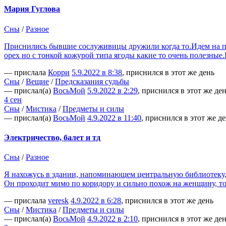
Мария Гуглова
Сны
/
Разное
Приснились бывшие сослуживицы дружили когда то.Идем на пл
орех но с тонкой кожурой типа ягоды какие то очень полезные
— прислала
Корри
5.9.2022 в 8:38
, приснился в этот же день
Сны
/
Вещие
/
Предсказания судьбы
— прислал(а)
ВосьМой
5.9.2022 в 2:29
, приснился в этот же де
4 сен
Сны
/
Мистика
/
Предметы и силы
— прислал(а)
ВосьМой
4.9.2022 в 11:40
, приснился в этот же д
Электричество, балет и тд
Сны
/
Разное
Я нахожусь в здании, напоминающем центральную библиотеку, г
Он проходит мимо по коридору и сильно похож на женщину, т
— прислала
veresk
4.9.2022 в 6:28
, приснился в этот же день
Сны
/
Мистика
/
Предметы и силы
— прислал(а)
ВосьМой
4.9.2022 в 2:10
, приснился в этот же де