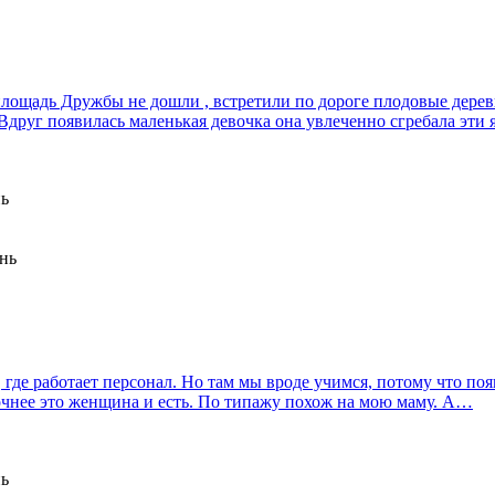
ощадь Дружбы не дошли , встретили по дороге плодовые деревь
.Вдруг появилась маленькая девочка она увлеченно сгребала эт
нь
ень
де работает персонал. Но там мы вроде учимся, потому что поя
очнее это женщина и есть. По типажу похож на мою маму. А…
нь