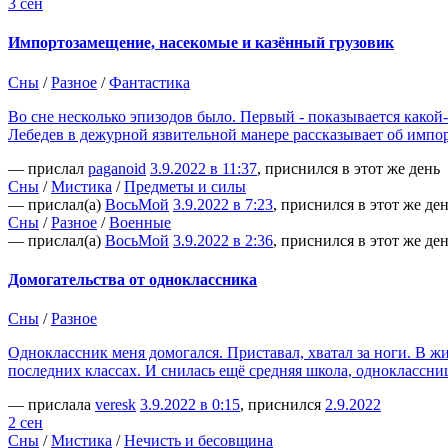
3 сен
Импортозамещение, насекомые и казённый грузовик
Сны
/
Разное
/
Фантастика
Во сне несколько эпизодов было. Первый - показывается какой
Лебедев в дежурной язвительной манере рассказывает об имп
— прислал
paganoid
3.9.2022 в 11:37
, приснился в этот же день
Сны
/
Мистика
/
Предметы и силы
— прислал(а)
ВосьМой
3.9.2022 в 7:23
, приснился в этот же де
Сны
/
Разное
/
Военные
— прислал(а)
ВосьМой
3.9.2022 в 2:36
, приснился в этот же де
Домогательства от одноклассника
Сны
/
Разное
Одноклассник меня домогался. Приставал, хватал за ноги. В жи
последних классах. И снилась ещё средняя школа, одноклассн
— прислала
veresk
3.9.2022 в 0:15
, приснился
2.9.2022
2 сен
Сны
/
Мистика
/
Нечисть и бесовщина