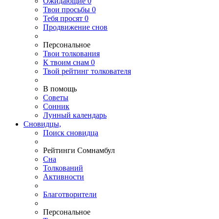
Ожидающие
0
Твои
просьбы
0
Тебя
просят
0
Продвижение снов
Персональное
Твои
толкования
К
твоим
снам
0
Твой
рейтинг толкователя
В помощь
Советы
Сонник
Лунный календарь
Сновидцы,
Поиск сновидца
Рейтинги Сомнамбул
Сна
Толкований
Активности
Благотворители
Персональное