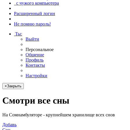
с чужого компьютера
Расширенный логин
Не помню пароль!
Ты
:
Выйти
Персональное
Общение
Профиль
Контакты
Настройки
×
Закрыть
Смотри
все сны
На Сомнамбуляторе - крупнейшем хранилище всех снов
Добавь
Сон