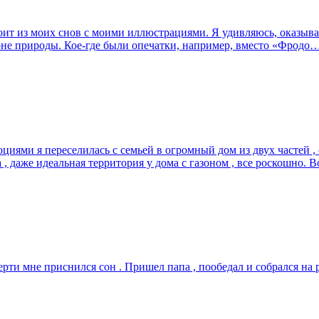
оит из моих снов с моими иллюстрациями. Я удивляюсь, оказывае
не природы. Кое-где были опечатки, например, вместо «Фродо
циями я переселилась с семьей в огромный дом из двух частей 
, даже идеальная территория у дома с газоном , все роскошно. 
мерти мне приснился сон . Пришел папа , пообедал и собрался на р