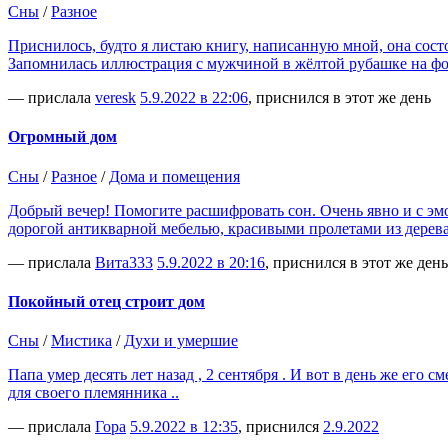
Сны
/
Разное
Приснилось, будто я листаю книгу, написанную мной, она сост
Запомнилась иллюстрация с мужчиной в жёлтой рубашке на фо
— прислала
veresk
5.9.2022 в 22:06
, приснился в этот же день
Огромный дом
Сны
/
Разное
/
Дома и помещения
Добрый вечер! Помогите расшифровать сон. Очень явно и с эмо
дорогой антикварной мебелью, красивыми пролетами из дерева 
— прислала
Вита333
5.9.2022 в 20:16
, приснился в этот же день
Покойный отец строит дом
Сны
/
Мистика
/
Духи и умершие
Папа умер десять лет назад , 2 сентября . И вот в день же его с
для своего племянника ..
— прислала
Гора
5.9.2022 в 12:35
, приснился
2.9.2022