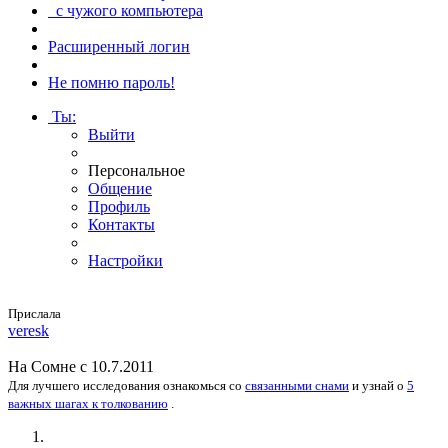
с чужого компьютера
Расширенный логин
Не помню пароль!
Ты
:
Выйти
Персональное
Общение
Профиль
Контакты
Настройки
Прислала
veresk
На
Сомне
с 10.7.2011
Для лучшего исследования
ознакомься
со
связанными снами
и
узнай
о
5
важных шагах к толкованию
.