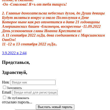
-Оо -Соколова
!
Я+ъ от тебя тащусь!
2. Главные домогательсва небесных духов, до Души девицы
Будут являться вокруг и около Полнолуния в Деве
Которое ныне как раз отметится в дате 21 годовщины
Американских башен -близнецов, воскресенье -11.09.2022
День усекновения главы Иоанна Крестителя
!
А 11 сентября 2022 гоДа, дева соединяется с Марсианским
ОвнОм!
11 -12 и 13 сентября 2022
гоДа..
3.9.2022 в 2:44
Представься
,
Здравствуй
,
Ник
Запомнить
Email
Не публиковать
отсылаю пароль...
Выслать новый пароль