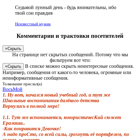
Седьмой лунный день -
будь
внимательны, ибо
твой
сон правдив
Неизвестный мужик
Комментарии и трактовки посетителей
×
Скрыть
На странице
нет скрытых сообщений
.
Потому что мы
фильтруем вот что:
В списке можно скрыть неинтересные сообщения.
×
Скрыть
Например, сообщения от какого-то человека, огромные или
неинформативные сообщения.
Толкование прислал(а)
ВосьМой
1. Ну вот, начался новый учебный год, и тут же
Школьные воспоминания далёкого детства
Вернулись в полной мере!
1.1. Т
ут же вспоминается, юмористичесКий сюжет
Ералаша..
-Как понравится Девочке!
А надо проС
то, со всей силы, грохнуть её портфелем, по
голове, и сказать..