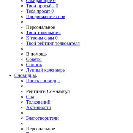
Ожидающие
0
Твои
просьбы
0
Тебя
просят
0
Продвижение снов
Персональное
Твои
толкования
К
твоим
снам
0
Твой
рейтинг толкователя
В помощь
Советы
Сонник
Лунный календарь
Сновидцы,
Поиск сновидца
Рейтинги Сомнамбул
Сна
Толкований
Активности
Благотворители
Персональное