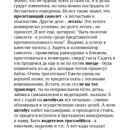
значит, что не будешь чуять усталости, и в делах
грядут изменения, но хаха можно пострадать от
бестактного поведения. Не все также знают, что
пролетающий самолет
- к несчастьям и
опасностям. Другое дело -
летать
! Это хехеех
коммерчески успешно, но долго летать - не
принесет. И вот еще, цитирую: "быть пилотом
самолета - к успеху среди представителей
противоположного пола". Видимо, к успеху в
качестве пилота
;)
. Зыреть в иллюминатор
самолета - проявляешь равнодушие к близким,
приготовиться к возмездию, смерд! гыгы Сидеть в
еле прущемся да еще и не по путям
поезде
- бушь
нервничать из-за дел, которые потом принесут
бабло. Очень трогательно! Ежели едешь на
верхней полке, то придется ехать с погаными
компаньонами. Кстати, если сел
не на тот
транспорт
, ты на неправильном пути, детка,
займись самоанализом и медитацией. хыхыхы А
вот с ездой на
автобусах
все печально - смачно
обломишься в осуществлении своих целей. А коли
автобус
набит пассажирами, и приходится стоять,
то придется вступить в брутальную конкуренцию
и наяву. Быть
водителем троллейбуса
- к
наколкам, кидалову и т.п. А вот кады оседлал