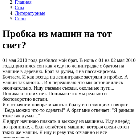
Главная
Сны
Литературные
Свои
Пробка из машин на тот
свет?
01 мая 2010 года разбился мой брат. В ночь с 01 на 02 мая 2010
года,приснился сон как я еду по ленинградке с братом на
машине в деревню. Брат за рулём, я на пассажирском.
Болтаем. И как всегда на ленинградке застряли в пробке. А
машин так много... И я переживаю что мы остоновились
окончательно. Ищу глазами съезды, окольные пути...
Понимаю что их нет. Понимаю что мы реально и
бесповоротно встали.
Я в отчаянии поворачиваюсь к брату и на эмоциях говорю:
"Ведь можно что-то сделать!" А брат мне отвечает: "Я раньше
тоже так думал...".
Я вдруг начинаю плакать и выхожу из машины. Иду вперёд
по тропинке, а брат остаётся в машине, которая среди сотен
таких же машин. Я иду и реву так отчаянно и все
оглядываюсь.