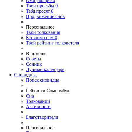
Ожидающие
0
Твои
просьбы
0
Тебя
просят
0
Продвижение снов
Персональное
Твои
толкования
К
твоим
снам
0
Твой
рейтинг толкователя
В помощь
Советы
Сонник
Лунный календарь
Сновидцы,
Поиск сновидца
Рейтинги Сомнамбул
Сна
Толкований
Активности
Благотворители
Персональное