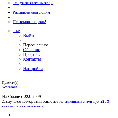
с чужого компьютера
Расширенный логин
Не помню пароль!
Ты
:
Выйти
Персональное
Общение
Профиль
Контакты
Настройки
Прислал(а)
Warwara
На
Сомне
с 22.9.2009
Для лучшего исследования
ознакомься
со
связанными снами
и
узнай
о
5
важных шагах к толкованию
.