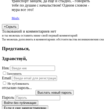
транспорт зайцем, да еще и стыдно, - говорить
тебе по душам с начальством! Одним словом -
мура все это!
Medv
×
Скрыть
Толкований и комментариев нет
и
ты
можешь
оставить ниже свой первый комментарий
Ты
можешь
дополнить в комментариях обстоятельства возникновения сна
Представься
,
Здравствуй
,
Ник
Запомнить
Email
Не публиковать
отсылаю пароль...
Выслать новый пароль
Пароль
Войти без публикации
Если я уже зарегистрирован