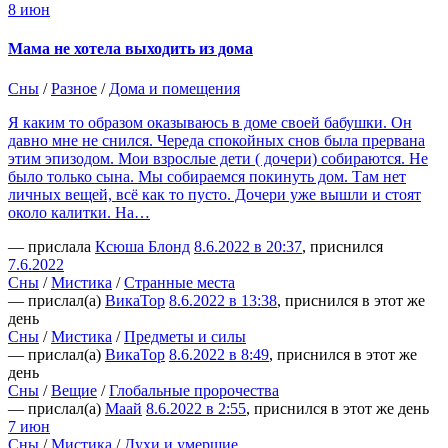
8 июн
Мама не хотела выходить из дома
Сны
/
Разное
/
Дома и помещения
Я каким то образом оказываюсь в доме своей бабушки. Он
давно мне не снился. Череда спокойных снов была прервана
этим эпизодом. Мои взрослые дети ( дочери) собираются. Не
было только сына. Мы собираемся покинуть дом. Там нет
личных вещей, всё как то пусто. Дочери уже вышли и стоят
около калитки. На…
— прислала
Ксюша Блонд
8.6.2022 в 20:37
, приснился
7.6.2022
Сны
/
Мистика
/
Странные места
— прислал(а)
ВикаТор
8.6.2022 в 13:38
, приснился в этот же
день
Сны
/
Мистика
/
Предметы и силы
— прислал(а)
ВикаТор
8.6.2022 в 8:49
, приснился в этот же
день
Сны
/
Вещие
/
Глобальные пророчества
— прислал(а)
Маай
8.6.2022 в 2:55
, приснился в этот же день
7 июн
Сны
/
Мистика
/
Духи и умершие