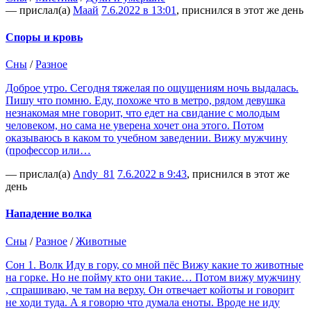
— прислал(а)
Маай
7.6.2022 в 13:01
, приснился в этот же день
Споры и кровь
Сны
/
Разное
Доброе утро. Сегодня тяжелая по ощущениям ночь выдалась.
Пишу что помню. Еду, похоже что в метро, рядом девушка
незнакомая мне говорит, что едет на свидание с молодым
человеком, но сама не уверена хочет она этого. Потом
оказываюсь в каком то учебном заведении. Вижу мужчину
(профессор или…
— прислал(а)
Andy_81
7.6.2022 в 9:43
, приснился в этот же
день
Нападение волка
Сны
/
Разное
/
Животные
Сон 1. Волк Иду в гору, со мной пёс Вижу какие то животные
на горке. Но не пойму кто они такие… Потом вижу мужчину
, спрашиваю, че там на верху. Он отвечает койоты и говорит
не ходи туда. А я говорю что думала еноты. Вроде не иду