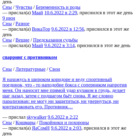
день
Сны
/
Чувства
/
Беременность и роды
— прислал(а)
Маай
10.6.2022 в 2:29
, приснился в этот же день
9 июн
Сны
/
Разное
— прислал(а)
ВикаТор
9.6.2022 в 12:56
, приснился в этот же
день
Сны
/
Вещие
/
Предсказания судьбы
— прислал(а)
Маай
9.6.2022 в 3:14
, приснился в этот же день
спарринг с противником
Сны
/
Литературные
/
Свои
Я нахожусь в широком коридоре и веду спортивный
поединок, что - то наподобие бокса с соперником напротив
меня. Он наносит мне прямой удар кулаком в грудь, делает
шаг назад, затем с подшагом бьёт снова. Я же словно
парализован: не могу ни защититься, ни увернуться, ни
контратаковать его. Противник…
— прислал
skywalker
9.6.2022 в 2:22
Сны
/
Кошмары
/
Покойники и похороны
— прислал(а)
ЯаСомН
9.6.2022 в 2:03
, приснился в этот же
день