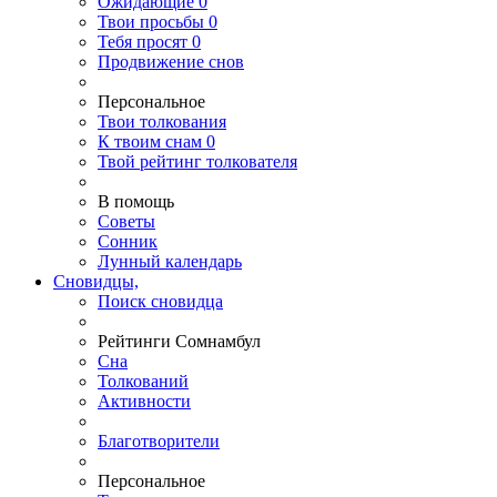
Ожидающие
0
Твои
просьбы
0
Тебя
просят
0
Продвижение снов
Персональное
Твои
толкования
К
твоим
снам
0
Твой
рейтинг толкователя
В помощь
Советы
Сонник
Лунный календарь
Сновидцы,
Поиск сновидца
Рейтинги Сомнамбул
Сна
Толкований
Активности
Благотворители
Персональное