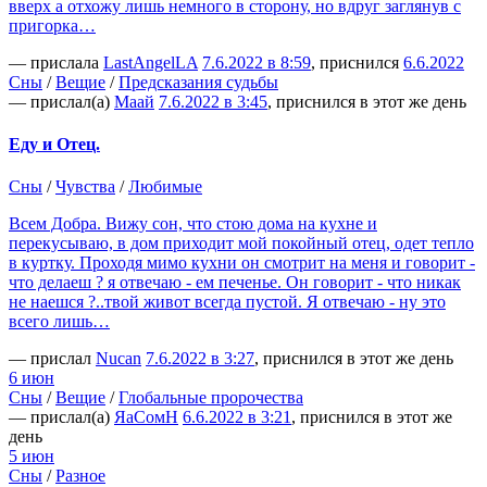
вверх а отхожу лишь немного в сторону, но вдруг заглянув с
пригорка…
— прислала
LastAngelLA
7.6.2022 в 8:59
, приснился
6.6.2022
Сны
/
Вещие
/
Предсказания судьбы
— прислал(а)
Маай
7.6.2022 в 3:45
, приснился в этот же день
Еду и Отец.
Сны
/
Чувства
/
Любимые
Всем Добра. Вижу сон, что стою дома на кухне и
перекусываю, в дом приходит мой покойный отец, одет тепло
в куртку. Проходя мимо кухни он смотрит на меня и говорит -
что делаеш ? я отвечаю - ем печенье. Он говорит - что никак
не наешся ?..твой живот всегда пустой. Я отвечаю - ну это
всего лишь…
— прислал
Nucan
7.6.2022 в 3:27
, приснился в этот же день
6 июн
Сны
/
Вещие
/
Глобальные пророчества
— прислал(а)
ЯаСомН
6.6.2022 в 3:21
, приснился в этот же
день
5 июн
Сны
/
Разное