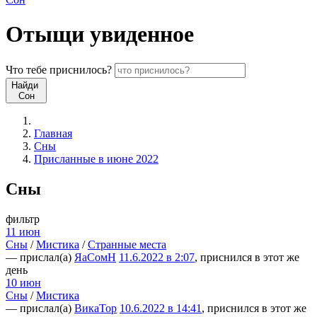
Отыщи
увиденное
Что
тебе
приснилось?
Найди
Сон
Главная
Сны
Присланные в июне 2022
Сны
фильтр
11 июн
Сны
/
Мистика
/
Странные места
— прислал(а)
ЯаСомН
11.6.2022 в 2:07
, приснился в этот же
день
10 июн
Сны
/
Мистика
— прислал(а)
ВикаТор
10.6.2022 в 14:41
, приснился в этот же