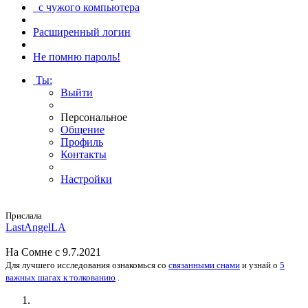
с чужого компьютера
Расширенный логин
Не помню пароль!
Ты
:
Выйти
Персональное
Общение
Профиль
Контакты
Настройки
Прислала
Las­tAngel­LA
На
Сомне
с 9.7.2021
Для лучшего исследования
ознакомься
со
связанными снами
и
узнай
о
5
важных шагах к толкованию
.