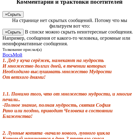
Комментарии и трактовки посетителей
×
Скрыть
На странице
нет скрытых сообщений
.
Потому что мы
фильтруем вот что:
В списке можно скрыть неинтересные сообщения.
×
Скрыть
Например, сообщения от какого-то человека, огромные или
неинформативные сообщения.
Толкование прислал(а)
ВосьМой
1. Дед у куча серёжек, намекают на мудрость
И множество долгих дней, в течении которых
Необходимо выслушивать множество Мудрости
От ветхого днями!
1.1. Помимо того, что от множество мудрости, и многие
печали..
-Полное знание, полная мудрость, святая София
Рано или поздно, приводит Человека в состоянии
Блаженства!
2. Лунные котята -начало нового, лунного цикла
Который начинается в день 3 третьего спаса