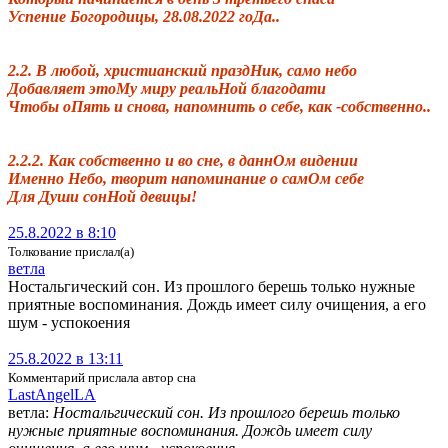
Успение Богородицы, 28.08.2022 гоДа..
2.2. В любой, христианский праздНик, само небо
Добавляет этоМу миру реальНой благодати
Чтобы оПять и снова, напомнить о себе, как -собственно..
2.2.2. Как собственно и во сне, в даннОм видении
Именно Небо, творит напоминание о самОм себе
Для Души сонНой девицы!
25.8.2022 в 8:10
Толкование прислал(а)
ветла
Ностальгический сон. Из прошлого берешь только нужные
приятные воспоминания. Дождь имеет силу очищения, а его
шум - успокоения
25.8.2022 в 13:11
Комментарий прислала автор сна
Las­tAngel­LA
ветла
:
Ностальгический сон. Из прошлого берешь только
нужные приятные воспоминания. Дождь имеет силу