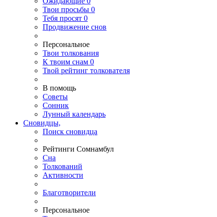
Ожидающие
0
Твои
просьбы
0
Тебя
просят
0
Продвижение снов
Персональное
Твои
толкования
К
твоим
снам
0
Твой
рейтинг толкователя
В помощь
Советы
Сонник
Лунный календарь
Сновидцы,
Поиск сновидца
Рейтинги Сомнамбул
Сна
Толкований
Активности
Благотворители
Персональное