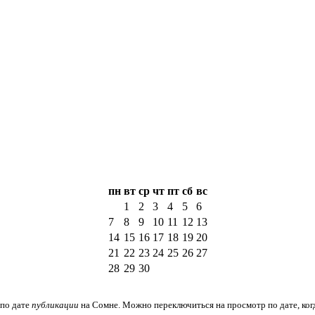
пн
вт
ср
чт
пт
сб
вс
1
2
3
4
5
6
7
8
9
10
11
12
13
14
15
16
17
18
19
20
21
22
23
24
25
26
27
28
29
30
по дате
публикации
на Сомне. Можно переключиться на просмотр по дате, ког