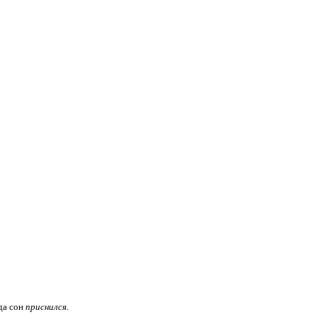
да сон
приснился
.