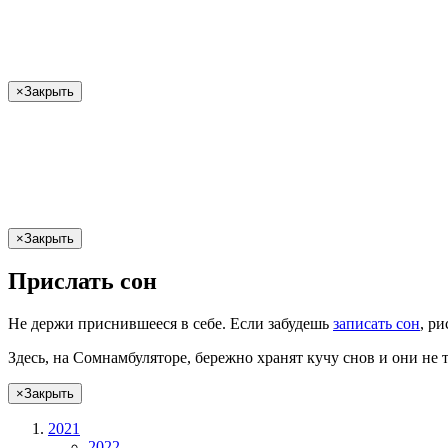
×
Закрыть
×
Закрыть
Прислать сон
Не
держи
приснившееся в себе. Если
забудешь
записать сон
,
ри
Здесь, на Сомнамбуляторе, бережно хранят
кучу снов
и они не 
×
Закрыть
2021
2022