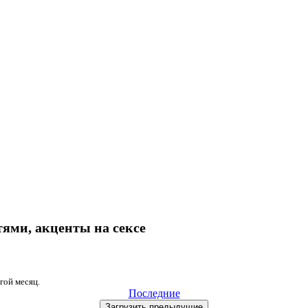
ями, акценты на сексе
гой месяц
.
Последние
Загрузить
предыдущие