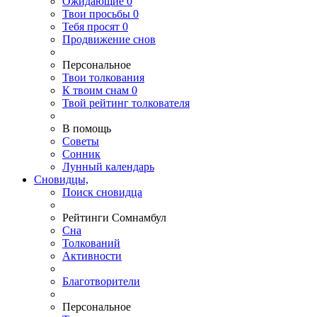
Ожидающие
0
Твои
просьбы
0
Тебя
просят
0
Продвижение снов
Персональное
Твои
толкования
К
твоим
снам
0
Твой
рейтинг толкователя
В помощь
Советы
Сонник
Лунный календарь
Сновидцы,
Поиск сновидца
Рейтинги Сомнамбул
Сна
Толкований
Активности
Благотворители
Персональное