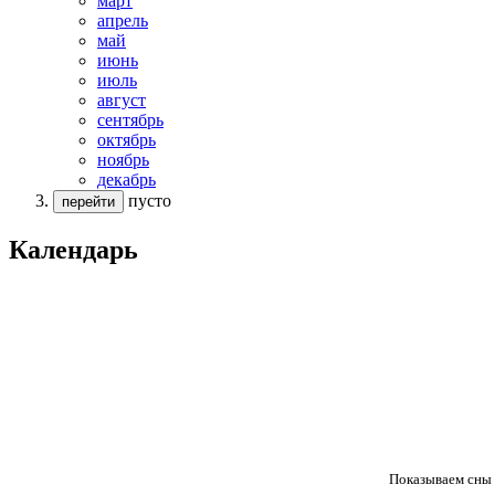
март
апрель
май
июнь
июль
август
сентябрь
октябрь
ноябрь
декабрь
пусто
перейти
Календарь
Показываем сны 