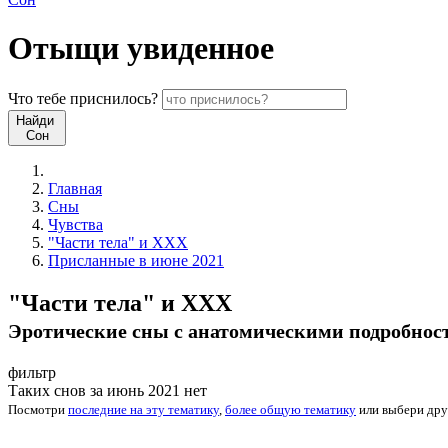
Отыщи
увиденное
Что
тебе
приснилось?
Найди
Сон
Главная
Сны
Чувства
"Части тела" и XXX
Присланные в июне 2021
"Части тела" и XXX
Эротические сны c анатомическими подробност
фильтр
Таких снов за июнь 2021 нет
Посмотри
последние на эту тематику
,
более общую тематику
или
выбери
дру