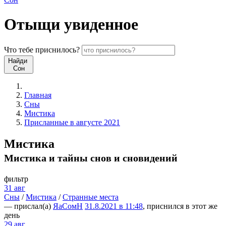
Отыщи
увиденное
Что
тебе
приснилось?
Найди
Сон
Главная
Сны
Мистика
Присланные в августе 2021
Мистика
Мистика и тайны снов и сновидений
фильтр
31 авг
Сны
/
Мистика
/
Странные места
— прислал(а)
ЯаСомН
31.8.2021 в 11:48
, приснился в этот же
день
29 авг