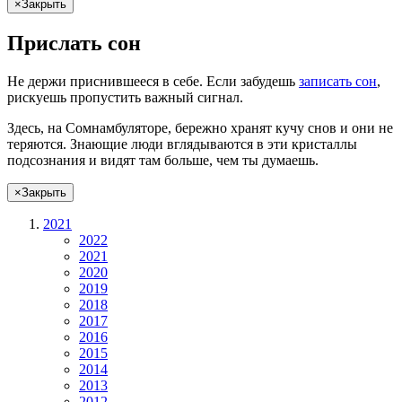
×
Закрыть
Прислать сон
Не
держи
приснившееся в себе. Если
забудешь
записать сон
,
рискуешь
пропустить важный сигнал.
Здесь, на Сомнамбуляторе, бережно хранят
кучу снов
и они не
теряются. Знающие люди вглядываются в эти кристаллы
подсознания и видят там больше, чем
ты
думаешь
.
×
Закрыть
2021
2022
2021
2020
2019
2018
2017
2016
2015
2014
2013
2012