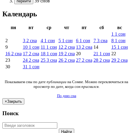
39 снов
перейти
Календарь
пн
вт
ср
чт
пт
сб
вс
1
1
сон
2
3
2
сна
4
1
сон
5
1
сон
6
1
сон
7
3
сна
8
1
сон
9
10
1
сон
11
1
сон
12
2
сна
13
2
сна
14
15
1
сон
16
2
сна
17
2
сна
18
1
сон
19
2
сна
20
21
1
сон
22
23
24
2
сна
25
3
сна
26
2
сна
27
2
сна
28
2
сна
29
2
сна
30
31
1
сон
Показываем сны по дате
публикации
на Сомне. Можно переключиться на
просмотр по дате, когда сон
приснился
.
По дню сна
×
Закрыть
Поиск
Найти