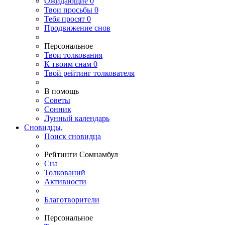
Ожидающие
0
Твои
просьбы
0
Тебя
просят
0
Продвижение снов
Персональное
Твои
толкования
К
твоим
снам
0
Твой
рейтинг толкователя
В помощь
Советы
Сонник
Лунный календарь
Сновидцы,
Поиск сновидца
Рейтинги Сомнамбул
Сна
Толкований
Активности
Благотворители
Персональное