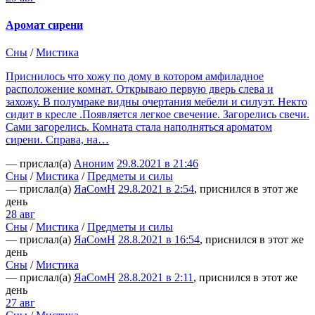
Аромат сирени
Сны
/
Мистика
Приснилось что хожу по дому в котором амфиладное
расположение комнат. Открываю первую дверь слева и
захожу. В полумраке видны очертания мебели и силуэт. Некто
сидит в кресле .Появляется легкое свечение. Загорелись свечи.
Сами загорелись. Комната стала наполняться ароматом
сирени. Справа, на…
— прислал(а)
Аноним
29.8.2021 в 21:46
Сны
/
Мистика
/
Предметы и силы
— прислал(а)
ЯаСомН
29.8.2021 в 2:54
, приснился в этот же
день
28 авг
Сны
/
Мистика
/
Предметы и силы
— прислал(а)
ЯаСомН
28.8.2021 в 16:54
, приснился в этот же
день
Сны
/
Мистика
— прислал(а)
ЯаСомН
28.8.2021 в 2:11
, приснился в этот же
день
27 авг