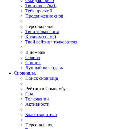
Ожидающие
0
Твои
просьбы
0
Тебя
просят
0
Продвижение снов
Персональное
Твои
толкования
К
твоим
снам
0
Твой
рейтинг толкователя
В помощь
Советы
Сонник
Лунный календарь
Сновидцы,
Поиск сновидца
Рейтинги Сомнамбул
Сна
Толкований
Активности
Благотворители
Персональное