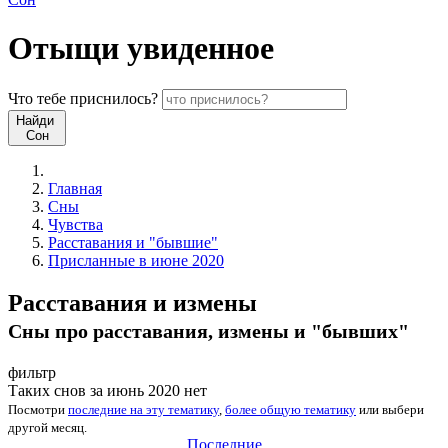
Отыщи
увиденное
Что
тебе
приснилось?
Найди
Сон
Главная
Сны
Чувства
Расставания и "бывшие"
Присланные в июне 2020
Расставания и измены
Сны про расставания, измены и "бывших"
фильтр
Таких снов за июнь 2020 нет
Посмотри
последние на эту тематику
,
более общую тематику
или
выбери
другой месяц
.
Последние